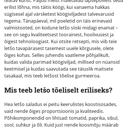
teatav kunst. Paljud meist mäletavad lapsepõlvest seda
erilist lõhna, mis täitis köögi, kui vanaema hakkas
sügisesel ajal värsketest köögiviljadest talvevarusid
tegema. Tänapäeval, mil poeletid on täis erinevaid
valmistooted, on kodune letšo siiski midagi enamat –
see on segu kvaliteetsest toorainest, hoolivusest ja
õigest tehnoloogiast. Kui otsite retsepti, mis viib teie
letšo tavapärasest tasemest uuele kõrgusele, olete
õiges kohas. Selles juhendis vaatleme põhjalikult,
kuidas valida parimad köögiviljad, millised on nüansid
keetmisel ja kuidas saavutada see täiuslik maitsete
tasakaal, mis teeb letšost tõelise gurmeeroa.
Mis teeb letšo tõeliselt eriliseks?
Hea letšo saladus ei peitu keerulistes koostisosades,
vaid nende õiges proportsioonis ja kvaliteedis.
Põhikomponendid on lihtsad: tomatid, paprika, sibul,
sool, suhkur ja õli. Kuid just nende koosmõju määrab