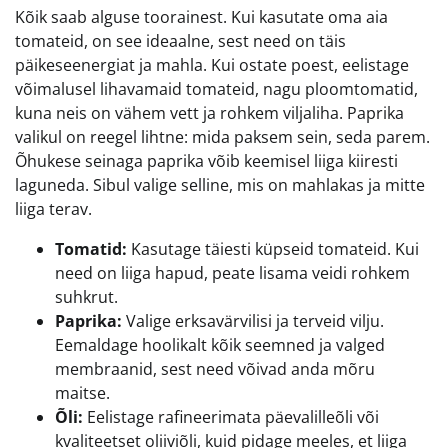
Kõik saab alguse toorainest. Kui kasutate oma aia
tomateid, on see ideaalne, sest need on täis
päikeseenergiat ja mahla. Kui ostate poest, eelistage
võimalusel lihavamaid tomateid, nagu ploomtomatid,
kuna neis on vähem vett ja rohkem viljaliha. Paprika
valikul on reegel lihtne: mida paksem sein, seda parem.
Õhukese seinaga paprika võib keemisel liiga kiiresti
laguneda. Sibul valige selline, mis on mahlakas ja mitte
liiga terav.
Tomatid:
Kasutage täiesti küpseid tomateid. Kui
need on liiga hapud, peate lisama veidi rohkem
suhkrut.
Paprika:
Valige erksavärvilisi ja terveid vilju.
Eemaldage hoolikalt kõik seemned ja valged
membraanid, sest need võivad anda mõru
maitse.
Õli:
Eelistage rafineerimata päevalilleõli või
kvaliteetset oliiviõli, kuid pidage meeles, et liiga