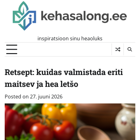
Skip
to
content
inspiratsioon sinu heaoluks
Retsept: kuidas valmistada eriti
maitsev ja hea letšo
Posted on
27. juuni 2026