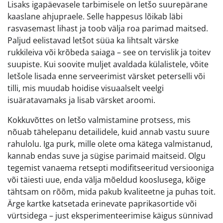
Lisaks igapäevasele tarbimisele on letšo suurepärane
kaaslane ahjupraele. Selle happesus lõikab läbi
rasvasemast lihast ja toob välja roa parimad maitsed.
Paljud eelistavad letšot süüa ka lihtsalt värske
rukkileiva või krõbeda saiaga – see on tervislik ja toitev
suupiste. Kui soovite muljet avaldada külalistele, võite
letšole lisada enne serveerimist värsket peterselli või
tilli, mis muudab hoidise visuaalselt veelgi
isuäratavamaks ja lisab värsket aroomi.
Kokkuvõttes on letšo valmistamine protsess, mis
nõuab tähelepanu detailidele, kuid annab vastu suure
rahulolu. Iga purk, mille olete oma kätega valmistanud,
kannab endas suve ja sügise parimaid maitseid. Olgu
tegemist vanaema retsepti modifitseeritud versiooniga
või täiesti uue, enda välja mõeldud kooslusega, kõige
tähtsam on rõõm, mida pakub kvaliteetne ja puhas toit.
Ärge kartke katsetada erinevate paprikasortide või
vürtsidega – just eksperimenteerimise käigus sünnivad