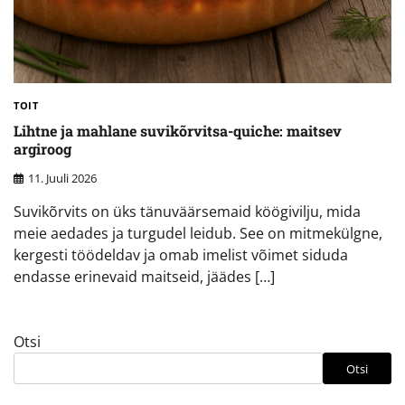
TOIT
Lihtne ja mahlane suvikõrvitsa-quiche: maitsev
argiroog
11. Juuli 2026
Suvikõrvits on üks tänuväärsemaid köögivilju, mida
meie aedades ja turgudel leidub. See on mitmekülgne,
kergesti töödeldav ja omab imelist võimet siduda
endasse erinevaid maitseid, jäädes […]
Otsi
Otsi