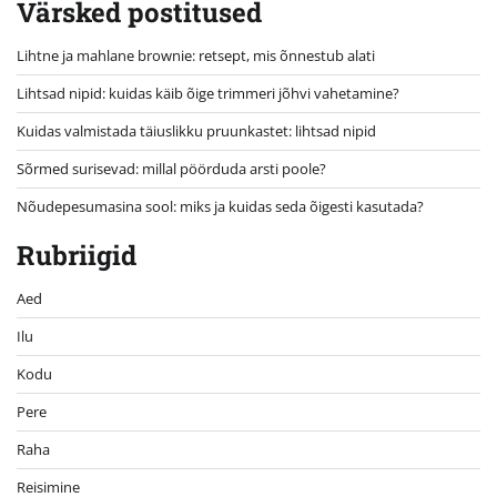
Värsked postitused
Lihtne ja mahlane brownie: retsept, mis õnnestub alati
Lihtsad nipid: kuidas käib õige trimmeri jõhvi vahetamine?
Kuidas valmistada täiuslikku pruunkastet: lihtsad nipid
Sõrmed surisevad: millal pöörduda arsti poole?
Nõudepesumasina sool: miks ja kuidas seda õigesti kasutada?
Rubriigid
Aed
Ilu
Kodu
Pere
Raha
Reisimine