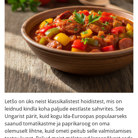
Letšo on üks neist klassikalistest hoidistest, mis on
leidnud kindla koha paljude eestlaste sahvrites. See
Ungarist pärit, kuid kogu Ida-Euroopas populaarseks
saanud tomatikastme ja paprikaroog on oma
olemuselt lihtne, kuid ometi peitub selle valmistamises