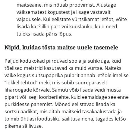
maitseaine, mis nõuab proovimist. Alustage
väiksematest kogustest ja lisage vastavalt
vajadusele. Kui eelistate vürtsikamat letšot, võite
lisada ka tšillipipart või küüslauku, kuid need
tuleks lisada päris lõpus.
Nipid, kuidas tõsta maitse uuele tasemele
Paljud kodukokad piirduvad soola ja suhkruga, kuid
tõelised meistrid kasutavad ka muid vürtse. Näiteks
väike kogus suitsupaprika pulbrit annab letšole imelise
“lõkkel tehtud” meki, mis sobib suurepäraselt
liharoogade kõrvale. Samuti võib lisada veidi musta
pipart või isegi loorberilehte, kuid eemaldage see enne
purkidesse panemist. Mõned eelistavad lisada ka
sortsu äädikat, mis aitab maitseid tasakaalustada ja
toimib ühtlasi loodusliku säilitusainena, tagades letšo
pikema säilivuse.