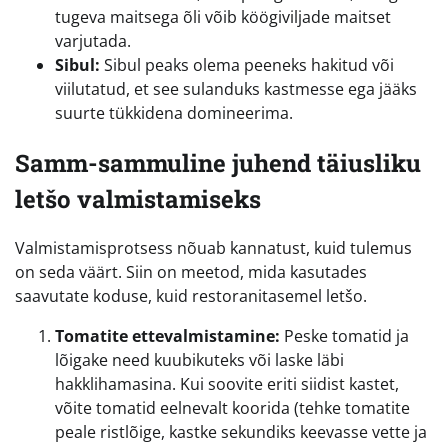
tugeva maitsega õli võib köögiviljade maitset
varjutada.
Sibul:
Sibul peaks olema peeneks hakitud või
viilutatud, et see sulanduks kastmesse ega jääks
suurte tükkidena domineerima.
Samm-sammuline juhend täiusliku
letšo valmistamiseks
Valmistamisprotsess nõuab kannatust, kuid tulemus
on seda väärt. Siin on meetod, mida kasutades
saavutate koduse, kuid restoranitasemel letšo.
Tomatite ettevalmistamine:
Peske tomatid ja
lõigake need kuubikuteks või laske läbi
hakklihamasina. Kui soovite eriti siidist kastet,
võite tomatid eelnevalt koorida (tehke tomatite
peale ristlõige, kastke sekundiks keevasse vette ja