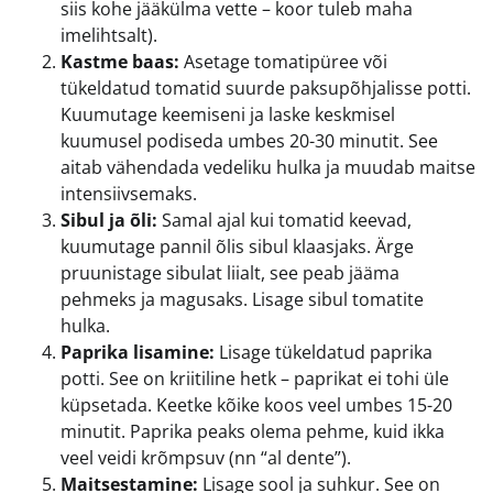
siis kohe jääkülma vette – koor tuleb maha
imelihtsalt).
Kastme baas:
Asetage tomatipüree või
tükeldatud tomatid suurde paksupõhjalisse potti.
Kuumutage keemiseni ja laske keskmisel
kuumusel podiseda umbes 20-30 minutit. See
aitab vähendada vedeliku hulka ja muudab maitse
intensiivsemaks.
Sibul ja õli:
Samal ajal kui tomatid keevad,
kuumutage pannil õlis sibul klaasjaks. Ärge
pruunistage sibulat liialt, see peab jääma
pehmeks ja magusaks. Lisage sibul tomatite
hulka.
Paprika lisamine:
Lisage tükeldatud paprika
potti. See on kriitiline hetk – paprikat ei tohi üle
küpsetada. Keetke kõike koos veel umbes 15-20
minutit. Paprika peaks olema pehme, kuid ikka
veel veidi krõmpsuv (nn “al dente”).
Maitsestamine:
Lisage sool ja suhkur. See on