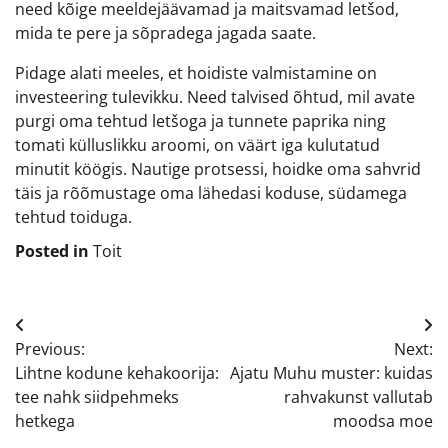
need kõige meeldejäävamad ja maitsvamad letšod,
mida te pere ja sõpradega jagada saate.
Pidage alati meeles, et hoidiste valmistamine on
investeering tulevikku. Need talvised õhtud, mil avate
purgi oma tehtud letšoga ja tunnete paprika ning
tomati külluslikku aroomi, on väärt iga kulutatud
minutit köögis. Nautige protsessi, hoidke oma sahvrid
täis ja rõõmustage oma lähedasi koduse, südamega
tehtud toiduga.
Posted in
Toit
Navigeerimine
Previous:
Next:
Lihtne kodune kehakoorija:
Ajatu Muhu muster: kuidas
tee nahk siidpehmeks
rahvakunst vallutab
hetkega
moodsa moe