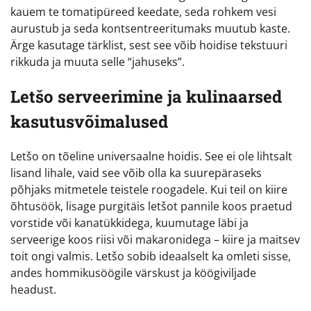
kauem te tomatipüreed keedate, seda rohkem vesi
aurustub ja seda kontsentreeritumaks muutub kaste.
Ärge kasutage tärklist, sest see võib hoidise tekstuuri
rikkuda ja muuta selle “jahuseks”.
Letšo serveerimine ja kulinaarsed
kasutusvõimalused
Letšo on tõeline universaalne hoidis. See ei ole lihtsalt
lisand lihale, vaid see võib olla ka suurepäraseks
põhjaks mitmetele teistele roogadele. Kui teil on kiire
õhtusöök, lisage purgitäis letšot pannile koos praetud
vorstide või kanatükkidega, kuumutage läbi ja
serveerige koos riisi või makaronidega – kiire ja maitsev
toit ongi valmis. Letšo sobib ideaalselt ka omleti sisse,
andes hommikusöögile värskust ja köögiviljade
headust.