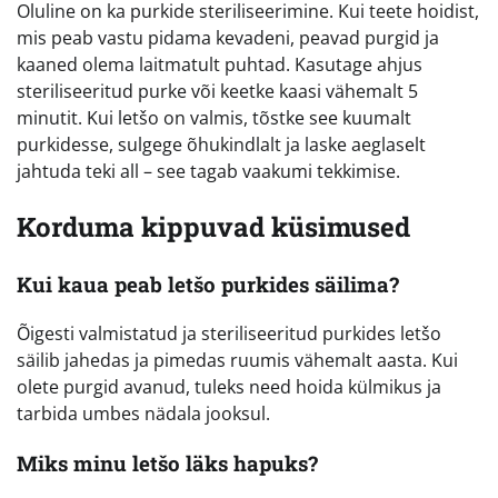
Oluline on ka purkide steriliseerimine. Kui teete hoidist,
mis peab vastu pidama kevadeni, peavad purgid ja
kaaned olema laitmatult puhtad. Kasutage ahjus
steriliseeritud purke või keetke kaasi vähemalt 5
minutit. Kui letšo on valmis, tõstke see kuumalt
purkidesse, sulgege õhukindlalt ja laske aeglaselt
jahtuda teki all – see tagab vaakumi tekkimise.
Korduma kippuvad küsimused
Kui kaua peab letšo purkides säilima?
Õigesti valmistatud ja steriliseeritud purkides letšo
säilib jahedas ja pimedas ruumis vähemalt aasta. Kui
olete purgid avanud, tuleks need hoida külmikus ja
tarbida umbes nädala jooksul.
Miks minu letšo läks hapuks?