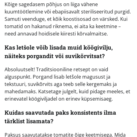
Kõige sagedasem põhjus on liiga vähene
kuumtöötlemine või ebapiisavalt steriliseeritud purgid.
Samuti veenduge, et kõik koostisosad on värsked. Kui
tomatid on hakanud riknema, ei aita ka keetmine –
need annavad hoidisele kiiresti kõrvalmaitse.
Kas letšole võib lisada muid köögivilju,
näiteks porgandit või suvikõrvitsat?
Absoluutselt! Traditsiooniline retsept on vaid
alguspunkt. Porgand lisab letšole magusust ja
tekstuuri, suvikõrvits aga teeb selle kergemaks ja
mahedamaks. Katsetage julgelt, kuid pidage meeles, et
erinevatel köögiviljadel on erinev küpsemisaeg.
Kuidas saavutada paks konsistents ilma
tärklist lisamata?
Paksus saavutatakse tomatite õige keetmisega. Mida