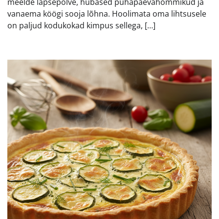
meelde lapsepõlve, hubased pühapäevahommikud ja
vanaema köögi sooja lõhna. Hoolimata oma lihtsusele
on paljud kodukokad kimpus sellega, […]