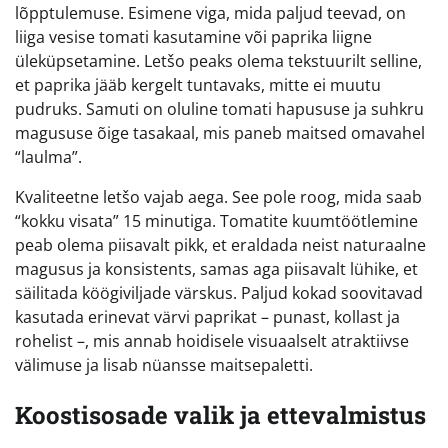
lõpptulemuse. Esimene viga, mida paljud teevad, on
liiga vesise tomati kasutamine või paprika liigne
üleküpsetamine. Letšo peaks olema tekstuurilt selline,
et paprika jääb kergelt tuntavaks, mitte ei muutu
pudruks. Samuti on oluline tomati hapususe ja suhkru
magususe õige tasakaal, mis paneb maitsed omavahel
“laulma”.
Kvaliteetne letšo vajab aega. See pole roog, mida saab
“kokku visata” 15 minutiga. Tomatite kuumtöötlemine
peab olema piisavalt pikk, et eraldada neist naturaalne
magusus ja konsistents, samas aga piisavalt lühike, et
säilitada köögiviljade värskus. Paljud kokad soovitavad
kasutada erinevat värvi paprikat – punast, kollast ja
rohelist –, mis annab hoidisele visuaalselt atraktiivse
välimuse ja lisab nüansse maitsepaletti.
Koostisosade valik ja ettevalmistus