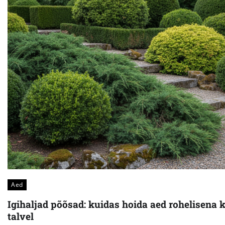
Aed
Igihaljad põõsad: kuidas hoida aed rohelisena 
talvel