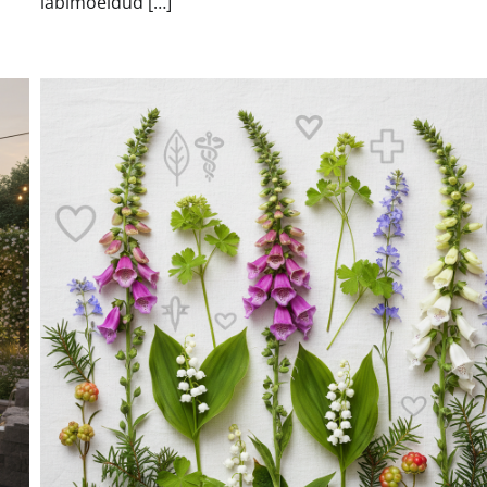
läbimõeldud […]