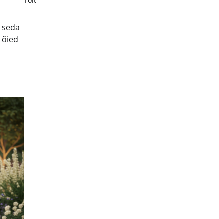
Toit
a seda
 õied