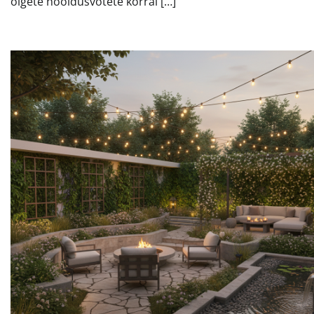
õigete hooldusvõtete korral […]