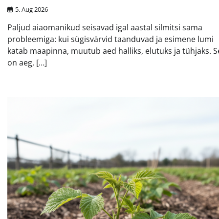
5. Aug 2026
Paljud aiaomanikud seisavad igal aastal silmitsi sama
probleemiga: kui sügisvärvid taanduvad ja esimene lumi
katab maapinna, muutub aed halliks, elutuks ja tühjaks. S
on aeg, […]