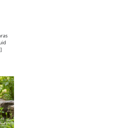
nras
uid
]