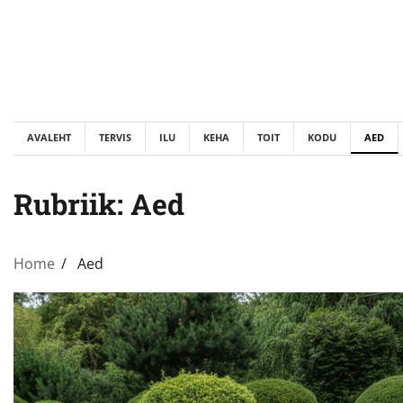
Skip
to
content
AVALEHT
TERVIS
ILU
KEHA
TOIT
KODU
AED
Rubriik:
Aed
Home
Aed