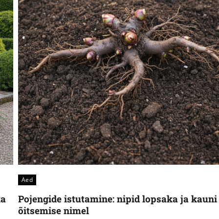
Aed
ka
Pojengide istutamine: nipid lopsaka ja kauni
õitsemise nimel