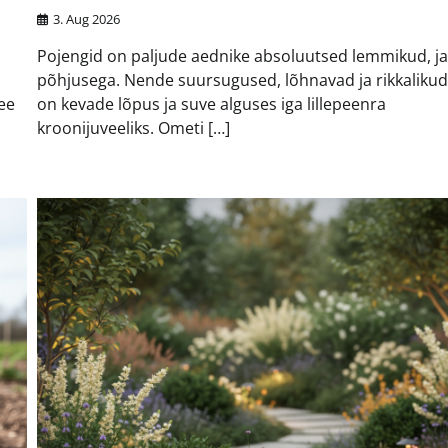
3. Aug 2026
Pojengid on paljude aednike absoluutsed lemmikud, j
põhjusega. Nende suursugused, lõhnavad ja rikkalikud
ee
on kevade lõpus ja suve alguses iga lillepeenra
kroonijuveeliks. Ometi […]