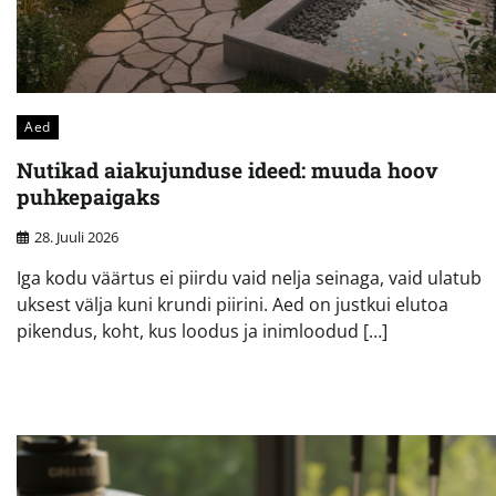
Aed
Nutikad aiakujunduse ideed: muuda hoov
puhkepaigaks
28. Juuli 2026
Iga kodu väärtus ei piirdu vaid nelja seinaga, vaid ulatub
uksest välja kuni krundi piirini. Aed on justkui elutoa
pikendus, koht, kus loodus ja inimloodud […]