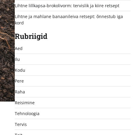
Lihtne lillkapsa-brokolivorm: tervislik ja kiire retsept
Lihtne ja mahlane banaanileiva retsept: õnnestub iga
kord
Rubriigid
Aed
Ilu
Kodu
Pere
Raha
Reisimine
Tehnoloogia
Tervis