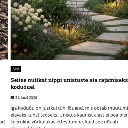
Aed
Seitse nutikat nippi unistuste aia rajamiseks
koduõuel
31. Juuli 2026
Iga koduõu on justkui tühi lõuend, mis ootab muutumi
elavaks kunstiteoseks. Unistus kaunist aiast ei pea ol
vad
keeruline või kulukas ettevõtmine, kuid see nõuab