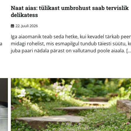
Naat aias: tülikast umbrohust saab tervislik
delikatess
22. Juuli 2026
Iga aiaomanik teab seda hetke, kui kevadel tärkab pee
a
midagi rohelist, mis esmapilgul tundub täiesti süütu, k
juba paari nädala pärast on vallutanud poole aiaala. […