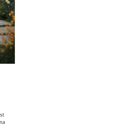
st
ema