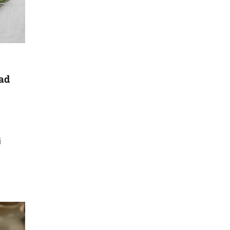
mad
i