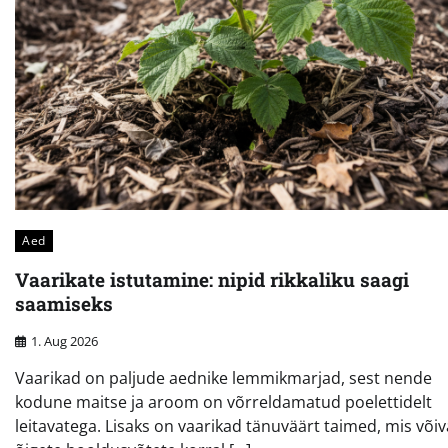
Aed
Vaarikate istutamine: nipid rikkaliku saagi
saamiseks
1. Aug 2026
Vaarikad on paljude aednike lemmikmarjad, sest nende
kodune maitse ja aroom on võrreldamatud poelettidelt
leitavatega. Lisaks on vaarikad tänuväärt taimed, mis või