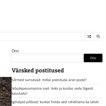
Otsi
Otsi
Värsked postitused
Sõrmed surisevad: millal pöörduda arsti poole?
Nõudepesumasina sool: miks ja kuidas seda õigesti
kasutada?
Igihaljad põõsad: kuidas hoida aed rohelisena ka talvel