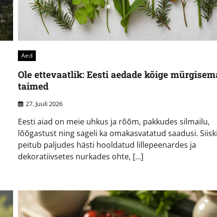
Aed
Ole ettevaatlik: Eesti aedade kõige mürgise
taimed
27. Juuli 2026
Eesti aiad on meie uhkus ja rõõm, pakkudes silmailu,
lõõgastust ning sageli ka omakasvatatud saadusi. Siisk
peitub paljudes hästi hooldatud lillepeenardes ja
dekoratiivsetes nurkades ohte, […]