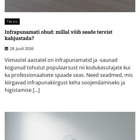
Tervis
Infrapunamati ohud: millal võib seade tervist
kahjustada?
28. Juuli 2026
Viimastel aastatel on infrapunamatid ja -saunad
kogunud tohutut populaarsust nii kodukasutajate kui
ka professionaalsete spaade seas. Need seadmed, mis
kiirgavad infrapunakiirgust keha soojendamiseks ja
higistamise […]