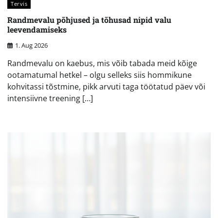
Tervis
Randmevalu põhjused ja tõhusad nipid valu
leevendamiseks
1. Aug 2026
Randmevalu on kaebus, mis võib tabada meid kõige
ootamatumal hetkel – olgu selleks siis hommikune
kohvitassi tõstmine, pikk arvuti taga töötatud päev või
intensiivne treening […]