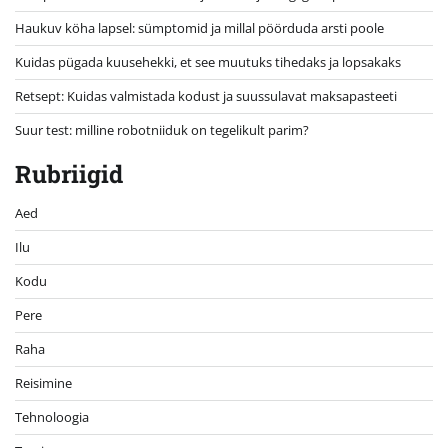
Haukuv köha lapsel: sümptomid ja millal pöörduda arsti poole
Kuidas pügada kuusehekki, et see muutuks tihedaks ja lopsakaks
Retsept: Kuidas valmistada kodust ja suussulavat maksapasteeti
Suur test: milline robotniiduk on tegelikult parim?
Rubriigid
Aed
Ilu
Kodu
Pere
Raha
Reisimine
Tehnoloogia