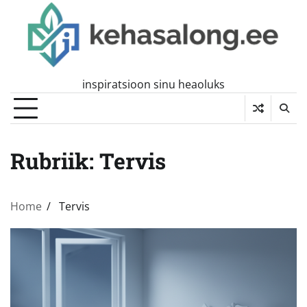
Skip
to
content
inspiratsioon sinu heaoluks
Rubriik:
Tervis
Home
Tervis