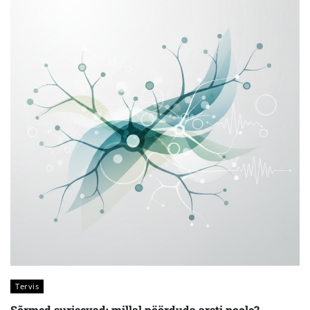
Tervis
Sõrmed surisevad: millal pöörduda arsti poole?