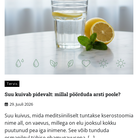
Tervis
Suu kuivab pidevalt: millal pöörduda arsti poole?
29. Juuli 2026
Suu kuivus, mida meditsiiniliselt tuntakse kserostoomia
nime all, on vaevus, millega on elu jooksul kokku
puutunud pea iga inimene. See võib tunduda
esmapilgul tühise ebamugavusena, […]