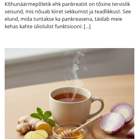
Kõhunäärmepõletik ehk pankreatiit on tõsine tervislik
seisund, mis nõuab kiiret sekkumist ja teadlikkust. See
elund, mida tuntakse ka pankreasena, täidab meie
kehas kahte üliolulist funktsiooni: […]