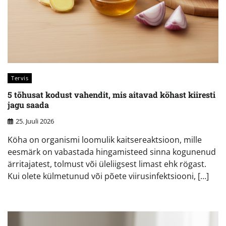
Tervis
5 tõhusat kodust vahendit, mis aitavad köhast kiiresti
jagu saada
25. Juuli 2026
Köha on organismi loomulik kaitsereaktsioon, mille
eesmärk on vabastada hingamisteed sinna kogunenud
ärritajatest, tolmust või üleliigsest limast ehk rögast.
Kui olete külmetunud või põete viirusinfektsiooni, […]