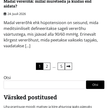
Madal vererõhk: millal muretseda ja kuidas end
aidata?
24. Juuli 2026
Madal vererõhk ehk hüpotensioon on seisund, mida
meditsiiniliselt defineeritakse sageli vererõhu
väärtustega, mis jäävad alla 90/60 mmHg. Erinevalt
kõrgest vererõhust, mida peetakse vaikseks tapjaks,
vaadatakse […]
Postituste
1
2
…
5
leheküljendus
Otsi
Otsi
Värsked postitused
Liha prantsuse moodi: maitsev ja kiire ahjuroog igaks päevaks