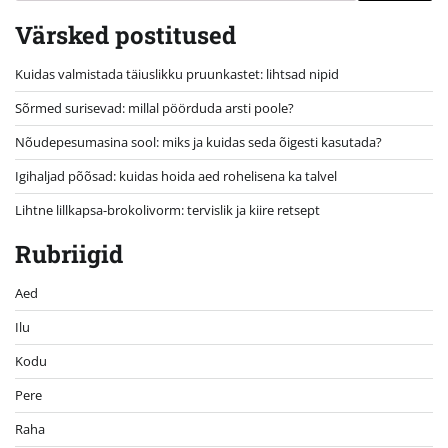
Värsked postitused
Kuidas valmistada täiuslikku pruunkastet: lihtsad nipid
Sõrmed surisevad: millal pöörduda arsti poole?
Nõudepesumasina sool: miks ja kuidas seda õigesti kasutada?
Igihaljad põõsad: kuidas hoida aed rohelisena ka talvel
Lihtne lillkapsa-brokolivorm: tervislik ja kiire retsept
Rubriigid
Aed
Ilu
Kodu
Pere
Raha