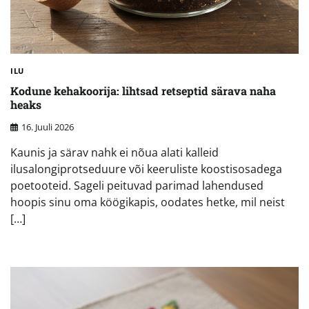
ILU
Kodune kehakoorija: lihtsad retseptid särava naha
heaks
16. Juuli 2026
Kaunis ja särav nahk ei nõua alati kalleid
ilusalongiprotseduure või keeruliste koostisosadega
poetooteid. Sageli peituvad parimad lahendused
hoopis sinu oma köögikapis, oodates hetke, mil neist
[…]