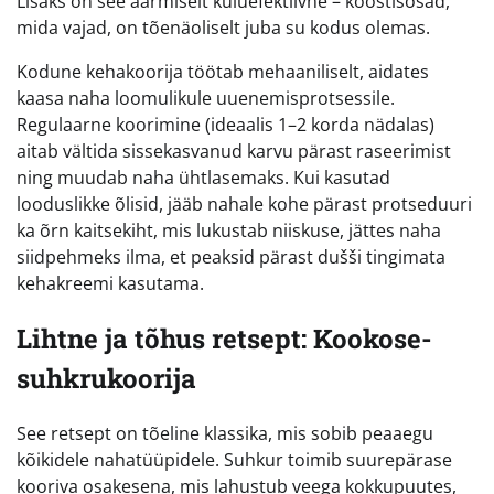
Lisaks on see äärmiselt kuluefektiivne – koostisosad,
mida vajad, on tõenäoliselt juba su kodus olemas.
Kodune kehakoorija töötab mehaaniliselt, aidates
kaasa naha loomulikule uuenemisprotsessile.
Regulaarne koorimine (ideaalis 1–2 korda nädalas)
aitab vältida sissekasvanud karvu pärast raseerimist
ning muudab naha ühtlasemaks. Kui kasutad
looduslikke õlisid, jääb nahale kohe pärast protseduuri
ka õrn kaitsekiht, mis lukustab niiskuse, jättes naha
siidpehmeks ilma, et peaksid pärast dušši tingimata
kehakreemi kasutama.
Lihtne ja tõhus retsept: Kookose-
suhkrukoorija
See retsept on tõeline klassika, mis sobib peaaegu
kõikidele nahatüüpidele. Suhkur toimib suurepärase
kooriva osakesena, mis lahustub veega kokkupuutes,