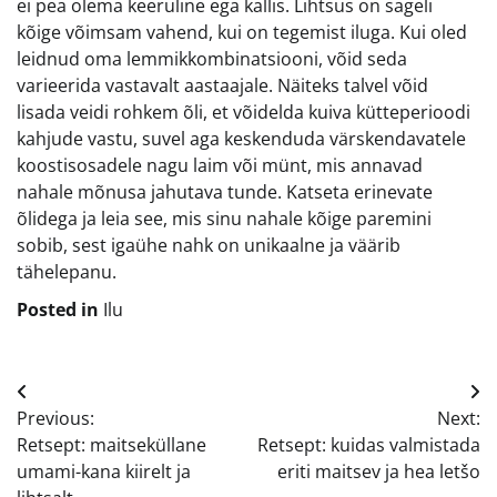
ei pea olema keeruline ega kallis. Lihtsus on sageli
kõige võimsam vahend, kui on tegemist iluga. Kui oled
leidnud oma lemmikkombinatsiooni, võid seda
varieerida vastavalt aastaajale. Näiteks talvel võid
lisada veidi rohkem õli, et võidelda kuiva kütteperioodi
kahjude vastu, suvel aga keskenduda värskendavatele
koostisosadele nagu laim või münt, mis annavad
nahale mõnusa jahutava tunde. Katseta erinevate
õlidega ja leia see, mis sinu nahale kõige paremini
sobib, sest igaühe nahk on unikaalne ja väärib
tähelepanu.
Posted in
Ilu
Navigeerimine
Previous:
Next:
Retsept: maitseküllane
Retsept: kuidas valmistada
umami-kana kiirelt ja
eriti maitsev ja hea letšo