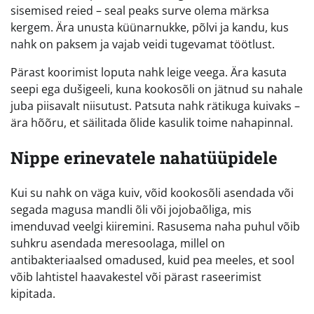
sisemised reied – seal peaks surve olema märksa
kergem. Ära unusta küünarnukke, põlvi ja kandu, kus
nahk on paksem ja vajab veidi tugevamat töötlust.
Pärast koorimist loputa nahk leige veega. Ära kasuta
seepi ega dušigeeli, kuna kookosõli on jätnud su nahale
juba piisavalt niisutust. Patsuta nahk rätikuga kuivaks –
ära hõõru, et säilitada õlide kasulik toime nahapinnal.
Nippe erinevatele nahatüüpidele
Kui su nahk on väga kuiv, võid kookosõli asendada või
segada magusa mandli õli või jojobaõliga, mis
imenduvad veelgi kiiremini. Rasusema naha puhul võib
suhkru asendada meresoolaga, millel on
antibakteriaalsed omadused, kuid pea meeles, et sool
võib lahtistel haavakestel või pärast raseerimist
kipitada.