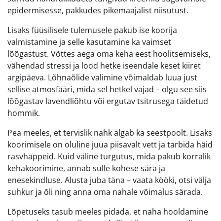
epidermisesse, pakkudes pikemaajalist niisutust.
Lisaks füüsilisele tulemusele pakub ise koorija
valmistamine ja selle kasutamine ka vaimset
lõõgastust. Võttes aega oma keha eest hoolitsemiseks,
vähendad stressi ja lood hetke iseendale keset kiiret
argipäeva. Lõhnaõlide valimine võimaldab luua just
sellise atmosfääri, mida sel hetkel vajad – olgu see siis
lõõgastav lavendliõhtu või ergutav tsitrusega täidetud
hommik.
Pea meeles, et tervislik nahk algab ka seestpoolt. Lisaks
koorimisele on oluline juua piisavalt vett ja tarbida häid
rasvhappeid. Kuid väline turgutus, mida pakub korralik
kehakoorimine, annab sulle kohese sära ja
enesekindluse. Alusta juba täna – vaata kööki, otsi välja
suhkur ja õli ning anna oma nahale võimalus särada.
Lõpetuseks tasub meeles pidada, et naha hooldamine