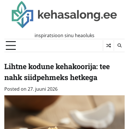
Skip
to
content
inspiratsioon sinu heaoluks
Lihtne kodune kehakoorija: tee
nahk siidpehmeks hetkega
Posted on
27. juuni 2026