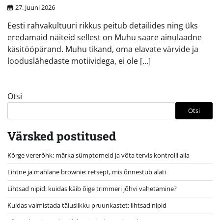
27. Juuni 2026
Eesti rahvakultuuri rikkus peitub detailides ning üks
eredamaid näiteid sellest on Muhu saare ainulaadne
käsitööpärand. Muhu tikand, oma elavate värvide ja
looduslähedaste motiividega, ei ole […]
Otsi
Otsi
Värsked postitused
Kõrge vererõhk: märka sümptomeid ja võta tervis kontrolli alla
Lihtne ja mahlane brownie: retsept, mis õnnestub alati
Lihtsad nipid: kuidas käib õige trimmeri jõhvi vahetamine?
Kuidas valmistada täiuslikku pruunkastet: lihtsad nipid