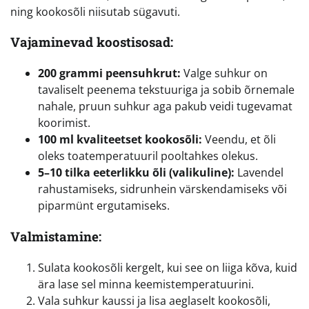
ning kookosõli niisutab sügavuti.
Vajaminevad koostisosad:
200 grammi peensuhkrut:
Valge suhkur on
tavaliselt peenema tekstuuriga ja sobib õrnemale
nahale, pruun suhkur aga pakub veidi tugevamat
koorimist.
100 ml kvaliteetset kookosõli:
Veendu, et õli
oleks toatemperatuuril pooltahkes olekus.
5–10 tilka eeterlikku õli (valikuline):
Lavendel
rahustamiseks, sidrunhein värskendamiseks või
piparmünt ergutamiseks.
Valmistamine:
Sulata kookosõli kergelt, kui see on liiga kõva, kuid
ära lase sel minna keemistemperatuurini.
Vala suhkur kaussi ja lisa aeglaselt kookosõli,