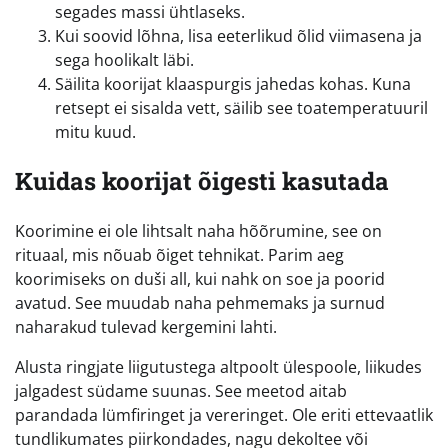
segades massi ühtlaseks.
Kui soovid lõhna, lisa eeterlikud õlid viimasena ja
sega hoolikalt läbi.
Säilita koorijat klaaspurgis jahedas kohas. Kuna
retsept ei sisalda vett, säilib see toatemperatuuril
mitu kuud.
Kuidas koorijat õigesti kasutada
Koorimine ei ole lihtsalt naha hõõrumine, see on
rituaal, mis nõuab õiget tehnikat. Parim aeg
koorimiseks on duši all, kui nahk on soe ja poorid
avatud. See muudab naha pehmemaks ja surnud
naharakud tulevad kergemini lahti.
Alusta ringjate liigutustega altpoolt ülespoole, liikudes
jalgadest südame suunas. See meetod aitab
parandada lümfiringet ja vereringet. Ole eriti ettevaatlik
tundlikumates piirkondades, nagu dekoltee või