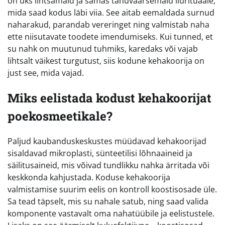
on üks lihtsamaid ja samas tänuväärsemaid ilurituaale,
mida saad kodus läbi viia. See aitab eemaldada surnud
naharakud, parandab vereringet ning valmistab naha
ette niisutavate toodete imendumiseks. Kui tunned, et
su nahk on muutunud tuhmiks, karedaks või vajab
lihtsalt väikest turgutust, siis kodune kehakoorija on
just see, mida vajad.
Miks eelistada kodust kehakoorijat
poekosmeetikale?
Paljud kaubanduskeskustes müüdavad kehakoorijad
sisaldavad mikroplasti, sünteetilisi lõhnaaineid ja
säilitusaineid, mis võivad tundlikku nahka ärritada või
keskkonda kahjustada. Koduse kehakoorija
valmistamise suurim eelis on kontroll koostisosade üle.
Sa tead täpselt, mis su nahale satub, ning saad valida
komponente vastavalt oma nahatüübile ja eelistustele.