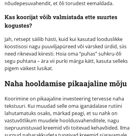
nõudepesuvahendit, et õli torudest eemaldada.
Kas koorijat võib valmistada ette suurtes
kogustes?
Jah, retsept säilib hästi, kuid kui kasutad looduslikke
koostisosi nagu puuviljapüreed või värsked ürdid, siis
need riknevad kiiresti. Hoia oma “puhas” suhkru-õli
segu puhtana – ära vii purki märga kätt, kasuta selleks
pigem väikest lusikat.
Naha hooldamise pikaajaline mõju
Koorimine on pikaajaline investeering tervesse naha
tekstuuri. Kui muudad selle oma iganädalase rutiini
lahutamatuks osaks, märkad peagi, et su nahk on
vastuvõtlikum muudele hooldusvahenditele, nagu
isepruunistuvad kreemid või toitevad kehavõided. Ilma
surnud naharakkudeta tungivad kreemid sügavamale