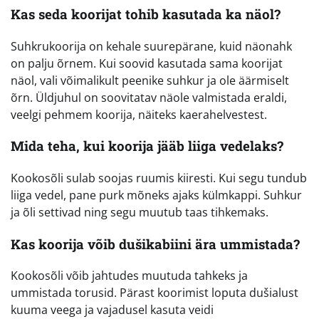
Kas seda koorijat tohib kasutada ka näol?
Suhkrukoorija on kehale suurepärane, kuid näonahk
on palju õrnem. Kui soovid kasutada sama koorijat
näol, vali võimalikult peenike suhkur ja ole äärmiselt
õrn. Üldjuhul on soovitatav näole valmistada eraldi,
veelgi pehmem koorija, näiteks kaerahelvestest.
Mida teha, kui koorija jääb liiga vedelaks?
Kookosõli sulab soojas ruumis kiiresti. Kui segu tundub
liiga vedel, pane purk mõneks ajaks külmkappi. Suhkur
ja õli settivad ning segu muutub taas tihkemaks.
Kas koorija võib dušikabiini ära ummistada?
Kookosõli võib jahtudes muutuda tahkeks ja
ummistada torusid. Pärast koorimist loputa dušialust
kuuma veega ja vajadusel kasuta veidi