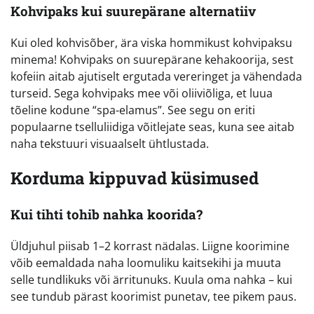
Kohvipaks kui suurepärane alternatiiv
Kui oled kohvisõber, ära viska hommikust kohvipaksu
minema! Kohvipaks on suurepärane kehakoorija, sest
kofeiin aitab ajutiselt ergutada vereringet ja vähendada
turseid. Sega kohvipaks mee või oliiviõliga, et luua
tõeline kodune “spa-elamus”. See segu on eriti
populaarne tselluliidiga võitlejate seas, kuna see aitab
naha tekstuuri visuaalselt ühtlustada.
Korduma kippuvad küsimused
Kui tihti tohib nahka koorida?
Üldjuhul piisab 1–2 korrast nädalas. Liigne koorimine
võib eemaldada naha loomuliku kaitsekihi ja muuta
selle tundlikuks või ärritunuks. Kuula oma nahka – kui
see tundub pärast koorimist punetav, tee pikem paus.