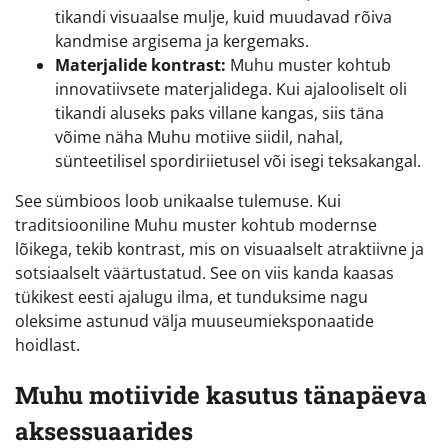
tikandi visuaalse mulje, kuid muudavad rõiva
kandmise argisema ja kergemaks.
Materjalide kontrast:
Muhu muster kohtub
innovatiivsete materjalidega. Kui ajalooliselt oli
tikandi aluseks paks villane kangas, siis täna
võime näha Muhu motiive siidil, nahal,
sünteetilisel spordiriietusel või isegi teksakangal.
See sümbioos loob unikaalse tulemuse. Kui
traditsiooniline Muhu muster kohtub modernse
lõikega, tekib kontrast, mis on visuaalselt atraktiivne ja
sotsiaalselt väärtustatud. See on viis kanda kaasas
tükikest eesti ajalugu ilma, et tunduksime nagu
oleksime astunud välja muuseumieksponaatide
hoidlast.
Muhu motiivide kasutus tänapäeva
aksessuaarides