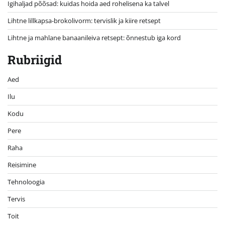
Igihaljad põõsad: kuidas hoida aed rohelisena ka talvel
Lihtne lillkapsa-brokolivorm: tervislik ja kiire retsept
Lihtne ja mahlane banaanileiva retsept: õnnestub iga kord
Rubriigid
Aed
Ilu
Kodu
Pere
Raha
Reisimine
Tehnoloogia
Tervis
Toit