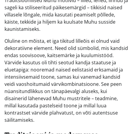
Traditsioonilised Muhu motiivid – lilled, lehed, linnud ja
sageli ka stiliseeritud päikesemärgid – tikkisid naised
villasele lõngale, mida kasutati peamiselt põllede,
käiste, tekkide ja hiljem ka kuulsate Muhu susside
kaunistamiseks.
Oluline on mõista, et iga tikitud lilleõis ei olnud vaid
dekoratiivne element. Need olid sümbolid, mis kandsid
endas soovisoove, kaitsemärke ja kuulumistööd.
Värvide kasutus oli tihti seotud kandja staatuse ja
eluetapiga: nooremad naised eelistasid erksamaid ja
intensiivsemaid toone, samas kui vanemad kandsid
veidi vaoshoitumaid värvikombinatsioone. See peen
nüansitundlikkus on tänapäevalgi aluseks, kui
disainerid lähenevad Muhu mustritele – teadmine,
millal kasutada pastelseid toone ja millal luua
kontrastset värvide plahvatust, on võti autentsuse
säilitamiseks.