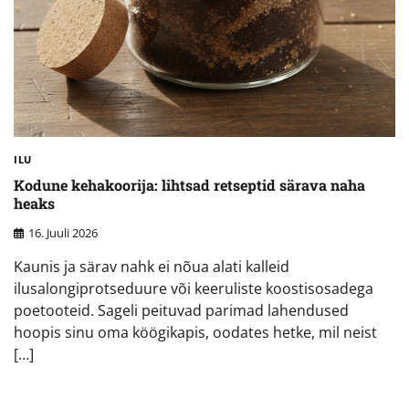
ILU
Kodune kehakoorija: lihtsad retseptid särava naha
heaks
16. Juuli 2026
Kaunis ja särav nahk ei nõua alati kalleid
ilusalongiprotseduure või keeruliste koostisosadega
poetooteid. Sageli peituvad parimad lahendused
hoopis sinu oma köögikapis, oodates hetke, mil neist
[…]