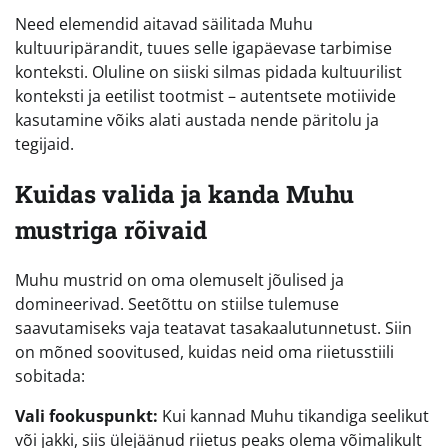
Need elemendid aitavad säilitada Muhu
kultuuripärandit, tuues selle igapäevase tarbimise
konteksti. Oluline on siiski silmas pidada kultuurilist
konteksti ja eetilist tootmist – autentsete motiivide
kasutamine võiks alati austada nende päritolu ja
tegijaid.
Kuidas valida ja kanda Muhu
mustriga rõivaid
Muhu mustrid on oma olemuselt jõulised ja
domineerivad. Seetõttu on stiilse tulemuse
saavutamiseks vaja teatavat tasakaalutunnetust. Siin
on mõned soovitused, kuidas neid oma riietusstiili
sobitada:
Vali fookuspunkt:
Kui kannad Muhu tikandiga seelikut
või jakki, siis ülejäänud riietus peaks olema võimalikult