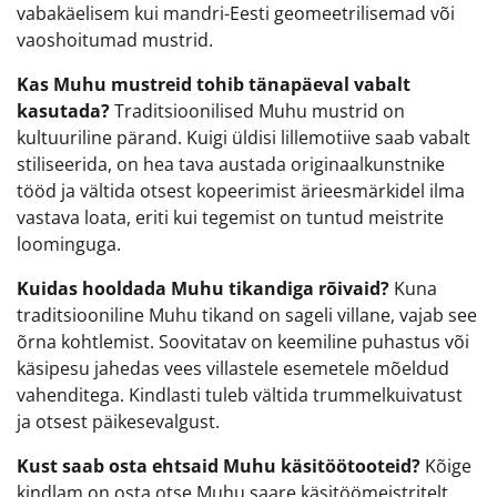
vabakäelisem kui mandri-Eesti geomeetrilisemad või
vaoshoitumad mustrid.
Kas Muhu mustreid tohib tänapäeval vabalt
kasutada?
Traditsioonilised Muhu mustrid on
kultuuriline pärand. Kuigi üldisi lillemotiive saab vabalt
stiliseerida, on hea tava austada originaalkunstnike
tööd ja vältida otsest kopeerimist ärieesmärkidel ilma
vastava loata, eriti kui tegemist on tuntud meistrite
loominguga.
Kuidas hooldada Muhu tikandiga rõivaid?
Kuna
traditsiooniline Muhu tikand on sageli villane, vajab see
õrna kohtlemist. Soovitatav on keemiline puhastus või
käsipesu jahedas vees villastele esemetele mõeldud
vahenditega. Kindlasti tuleb vältida trummelkuivatust
ja otsest päikesevalgust.
Kust saab osta ehtsaid Muhu käsitöötooteid?
Kõige
kindlam on osta otse Muhu saare käsitöömeistritelt,