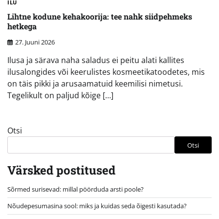
ILU
Lihtne kodune kehakoorija: tee nahk siidpehmeks
hetkega
27. Juuni 2026
Ilusa ja särava naha saladus ei peitu alati kallites
ilusalongides või keerulistes kosmeetikatoodetes, mis
on täis pikki ja arusaamatuid keemilisi nimetusi.
Tegelikult on paljud kõige […]
Otsi
Otsi
Värsked postitused
Sõrmed surisevad: millal pöörduda arsti poole?
Nõudepesumasina sool: miks ja kuidas seda õigesti kasutada?