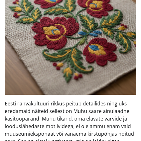
Eesti rahvakultuuri rikkus peitub detailides ning üks
eredamaid näiteid sellest on Muhu saare ainulaadne
käsitööpärand. Muhu tikand, oma elavate värvide ja
looduslähedaste motiividega, ei ole ammu enam vaid
muuseumieksponaat või vanaema kirstupõhjas hoitud