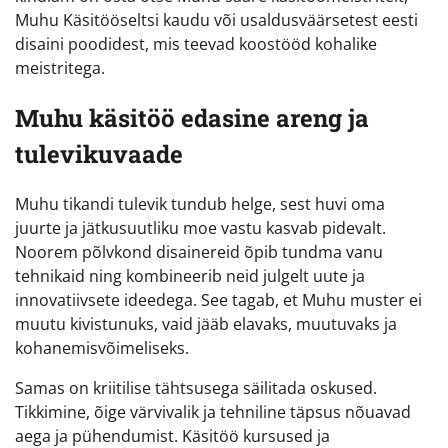
Muhu Käsitööseltsi kaudu või usaldusväärsetest eesti
disaini poodidest, mis teevad koostööd kohalike
meistritega.
Muhu käsitöö edasine areng ja
tulevikuvaade
Muhu tikandi tulevik tundub helge, sest huvi oma
juurte ja jätkusuutliku moe vastu kasvab pidevalt.
Noorem põlvkond disainereid õpib tundma vanu
tehnikaid ning kombineerib neid julgelt uute ja
innovatiivsete ideedega. See tagab, et Muhu muster ei
muutu kivistunuks, vaid jääb elavaks, muutuvaks ja
kohanemisvõimeliseks.
Samas on kriitilise tähtsusega säilitada oskused.
Tikkimine, õige värvivalik ja tehniline täpsus nõuavad
aega ja pühendumist. Käsitöö kursused ja