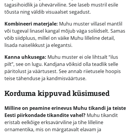
tagasihoidlik ja ühevärviline. See laseb mustril esile
tõusta ning väldib visuaalset segadust.
Kombineeri materjale:
Muhu muster villasel mantlil
või tugeval linasel kangal mõjub väga soliidselt. Samas
võib siidpluus, millel on väike Muhu lilleline detail,
lisada naiselikkust ja elegantsi.
Kanna uhkusega:
Muhu muster ei ole lihtsalt “ilus
pilt”, see on lugu. Kandjana võiksid olla teadlik selle
päritolust ja väärtusest. See annab riietusele hoopis
teise tähenduse ja kandmisväärtuse.
Korduma kippuvad küsimused
Milline on peamine erinevus Muhu tikandi ja teiste
Eesti piirkondade tikandite vahel?
Muhu tikandit
eristab eelkõige erksavärviline ja tihe lilleline
ornamentika, mis on märgatavalt elavam ja