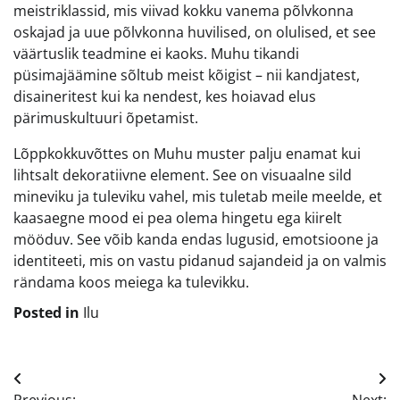
meistriklassid, mis viivad kokku vanema põlvkonna
oskajad ja uue põlvkonna huvilised, on olulised, et see
väärtuslik teadmine ei kaoks. Muhu tikandi
püsimajäämine sõltub meist kõigist – nii kandjatest,
disaineritest kui ka nendest, kes hoiavad elus
pärimuskultuuri õpetamist.
Lõppkokkuvõttes on Muhu muster palju enamat kui
lihtsalt dekoratiivne element. See on visuaalne sild
mineviku ja tuleviku vahel, mis tuletab meile meelde, et
kaasaegne mood ei pea olema hingetu ega kiirelt
mööduv. See võib kanda endas lugusid, emotsioone ja
identiteeti, mis on vastu pidanud sajandeid ja on valmis
rändama koos meiega ka tulevikku.
Posted in
Ilu
Navigeerimine
Previous:
Next: