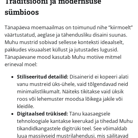
Traditsiooni ja modernsuse
sümbioos
Tänapäeva moemaailmas on toimunud nihe “kiirmoelt”
väärtustatud, aeglase ja tähendusliku disaini suunas.
Muhu mustrid sobivad sellesse konteksti ideaalselt,
pakkudes visuaalset küllust ja jutustades lugusid.
Tänapäevane mood kasutab Muhu motiive mitmel
erineval moel:
Stiliseeritud detailid:
Disainerid ei kopeeri alati
vanu mustreid üks-ühele, vaid tõlgendavad neid
minimalistlikumalt. Näiteks tikitakse vaid üksik
roos või lehemuster moodsa lõikega jakile või
kleidile.
Digitaalsed trükised:
Tänu kaasaegsele
tehnoloogiale kantakse keerukad ja tihedad Muhu
tikandidkangastele digitrüki teel. See võimaldab
luua massiivseid mustrilahendusi, mis säilitavad