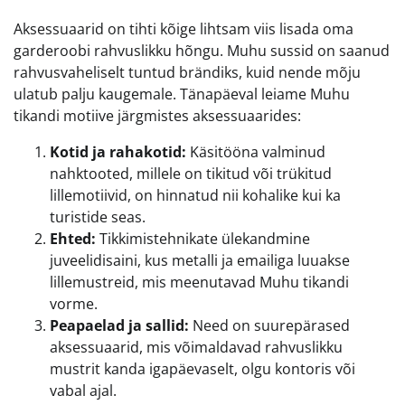
Aksessuaarid on tihti kõige lihtsam viis lisada oma
garderoobi rahvuslikku hõngu. Muhu sussid on saanud
rahvusvaheliselt tuntud brändiks, kuid nende mõju
ulatub palju kaugemale. Tänapäeval leiame Muhu
tikandi motiive järgmistes aksessuaarides:
Kotid ja rahakotid:
Käsitööna valminud
nahktooted, millele on tikitud või trükitud
lillemotiivid, on hinnatud nii kohalike kui ka
turistide seas.
Ehted:
Tikkimistehnikate ülekandmine
juveelidisaini, kus metalli ja emailiga luuakse
lillemustreid, mis meenutavad Muhu tikandi
vorme.
Peapaelad ja sallid:
Need on suurepärased
aksessuaarid, mis võimaldavad rahvuslikku
mustrit kanda igapäevaselt, olgu kontoris või
vabal ajal.