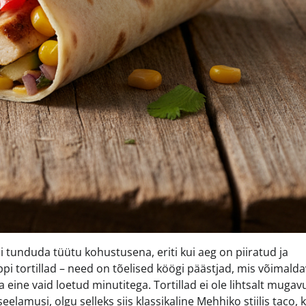
 tunduda tüütu kohustusena, eriti kui aeg on piiratud ja
pi tortillad – need on tõelised köögi päästjad, mis võimald
 eine vaid loetud minutitega. Tortillad ei ole lihtsalt mugavu
lamusi, olgu selleks siis klassikaline Mehhiko stiilis taco, 