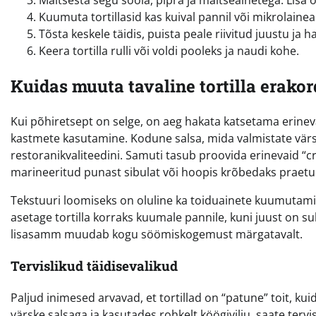
Maitsesta segu soola, pipra ja maitseainetega. Lisa 
Kuumuta tortillasid kas kuival pannil või mikrolaine
Tõsta keskele täidis, puista peale riivitud juustu ja h
Keera tortilla rulli või voldi pooleks ja naudi kohe.
Kuidas muuta tavaline tortilla erako
Kui põhiretsept on selge, on aeg hakata katsetama erinev
kastmete kasutamine. Kodune salsa, mida valmistate värsk
restoranikvaliteedini. Samuti tasub proovida erinevaid “crun
marineeritud punast sibulat või hoopis krõbedaks praetu
Tekstuuri loomiseks on oluline ka toiduainete kuumutamine. K
asetage tortilla korraks kuumale pannile, kuni juust on su
lisasamm muudab kogu söömiskogemust märgatavalt.
Tervislikud täidisevalikud
Paljud inimesed arvavad, et tortillad on “patune” toit, k
värske salsaga ja kasutades rohkelt köögivilju, saate tervis