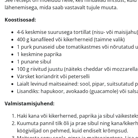
See retsept on mõeldud neile, kes hindavad lihtsust, kuid
lähenemisega, mida saab vastavalt tujule muuta.
Koostisosad:
4-6 keskmise suurusega tortillat (nisu- või maisijahu
400 g kanafileed või kikerherneid (taimne valik)
1 purk punaseid ube tomatikastmes või nõrutatud 
1 keskmine paprika
1 punane sibul
100 g riivitud juustu (näiteks cheddar või mozzarella
Värsket koriandrit või peterselli
Laialt levinud maitseained: sool, pipar, suitsutatud
Lisandiks: hapukoor, avokaado (guacamole) või sals
Valmistamisjuhend:
Haki kana või kikerherned, paprika ja sibul väikestek
Kuumuta pannil tilk õli ja prae sibul ning kana/kikerh
köögiviljad on pehmed, kuid endiselt krõmpsud.