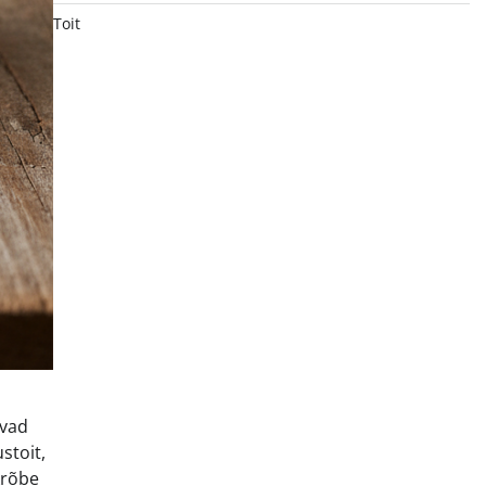
Toit
avad
stoit,
krõbe