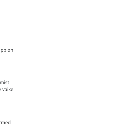
ipp on
imist
e väike
stmed