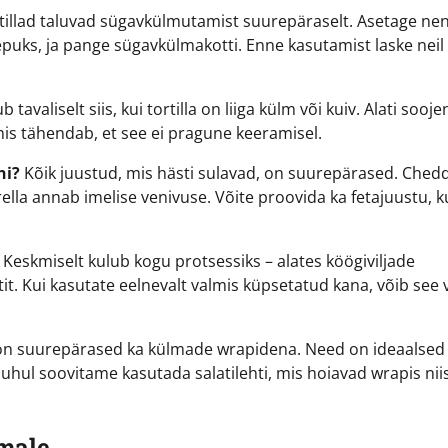
rtillad taluvad sügavkülmutamist suurepäraselt. Asetage ne
epuks, ja pange sügavkülmakotti. Enne kasutamist laske neil
 tavaliselt siis, kui tortilla on liiga külm või kuiv. Alati sooj
, mis tähendab, et see ei pragune keeramisel.
ni?
Kõik juustud, mis hästi sulavad, on suurepärased. Ched
lla annab imelise venivuse. Võite proovida ka fetajuustu, k
Keskmiselt kulub kogu protsessiks – alates köögiviljade
t. Kui kasutate eelnevalt valmis küpsetatud kana, võib see 
d on suurepärased ka külmade wrapidena. Need on ideaalsed
 juhul soovitame kasutada salatilehti, mis hoiavad wrapis nii
lmale