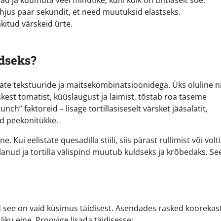
oad ja kuumuta veel minutike, kuni kõik on ühtlaselt soe.
ahjus paar sekundit, et need muutuksid elastseks.
akitud värskeid ürte.
rdseks?
ate tekstuuride ja maitsekombinatsioonidega. Üks oluline n
est tomatist, küüslaugust ja laimist, tõstab roa taseme
ch” faktoreid – lisage tortillasiseselt värsket jääsalatit,
d peekonitükke.
ui eelistate quesadilla stiili, siis pärast rullimist või volt
lanud ja tortilla välispind muutub kuldseks ja krõbedaks. Se
uid see on vaid küsimus täidisest. Asendades rasked kooreka
liku eine. Proovige lisada täidisesse: