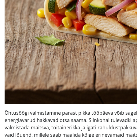
Õhtusöögi valmistamine pärast pikka tööpäeva võib sageli
energiavarud hakkavad otsa saama. Siinkohal tulevadki ap
valmistada maitsva, toitainerikka ja igati rahuldustpakkuva
vaid lõuend, millele saab maalida kõige erinevamaid maitsee