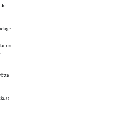
nde
endage
dar on
ui
võtta
skust