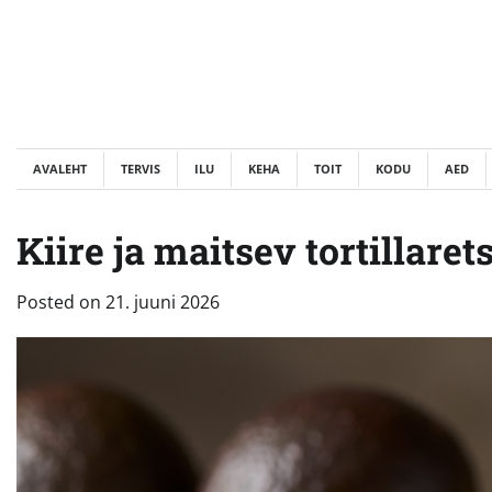
Skip
to
content
AVALEHT
TERVIS
ILU
KEHA
TOIT
KODU
AED
Kiire ja maitsev tortillare
Posted on
21. juuni 2026