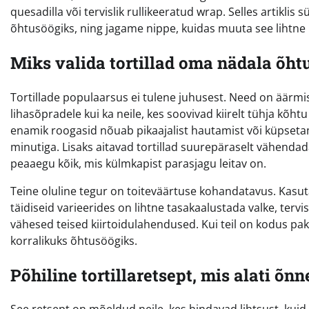
quesadilla või tervislik rullikeeratud wrap. Selles artiklis
õhtusöögiks, ning jagame nippe, kuidas muuta see lihtn
Miks valida tortillad oma nädala õht
Tortillade populaarsus ei tulene juhusest. Need on äärmis
lihasõpradele kui ka neile, kes soovivad kiirelt tühja kõht
enamik roogasid nõuab pikaajalist hautamist või küpsetami
minutiga. Lisaks aitavad tortillad suurepäraselt vähenda
peaaegu kõik, mis külmkapist parasjagu leitav on.
Teine oluline tegur on toiteväärtuse kohandatavus. Kasutad
täidiseid varieerides on lihtne tasakaalustada valke, tervi
vähesed teised kiirtoidulahendused. Kui teil on kodus pakk 
korralikuks õhtusöögiks.
Põhiline tortillaretsept, mis alati õn