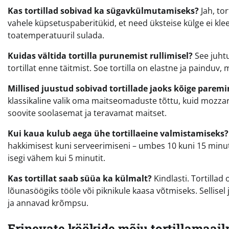
Kas tortillad sobivad ka sügavkülmutamiseks?
Jah, to
vahele küpsetuspaberitükid, et need üksteise külge ei kle
toatemperatuuril sulada.
Kuidas vältida tortilla purunemist rullimisel?
See juhtub
tortillat enne täitmist. Soe tortilla on elastne ja painduv
Millised juustud sobivad tortillade jaoks kõige paremi
klassikaline valik oma maitseomaduste tõttu, kuid mozzare
soovite soolasemat ja teravamat maitset.
Kui kaua kulub aega ühe tortillaeine valmistamiseks?
hakkimisest kuni serveerimiseni – umbes 10 kuni 15 minuti
isegi vähem kui 5 minutit.
Kas tortillat saab süüa ka külmalt?
Kindlasti. Tortilla
lõunasöögiks tööle või piknikule kaasa võtmiseks. Sellisel
ja annavad krõmpsu.
Erinevate köökide mõju tortillamaai