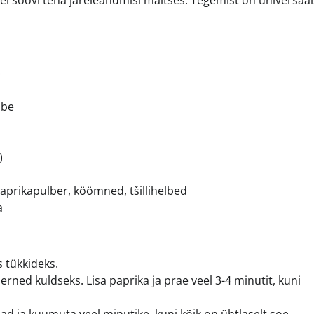
 ei soovi teha järeleandmisi maitses. Tegemist on universaa
)
ube
)
 paprikapulber, köömned, tšillihelbed
a
s tükkideks.
erned kuldseks. Lisa paprika ja prae veel 3-4 minutit, kuni