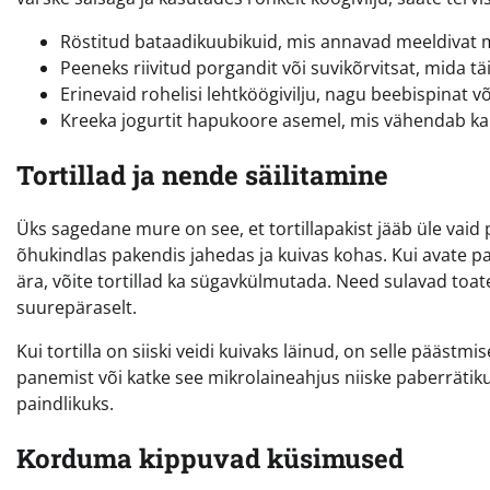
Röstitud bataadikuubikuid, mis annavad meeldivat m
Peeneks riivitud porgandit või suvikõrvitsat, mida tä
Erinevaid rohelisi lehtköögivilju, nagu beebispinat võ
Kreeka jogurtit hapukoore asemel, mis vähendab kalo
Tortillad ja nende säilitamine
Üks sagedane mure on see, et tortillapakist jääb üle vaid 
õhukindlas pakendis jahedas ja kuivas kohas. Kui avate paki
ära, võite tortillad ka sügavkülmutada. Need sulavad toate
suurepäraselt.
Kui tortilla on siiski veidi kuivaks läinud, on selle päästm
panemist või katke see mikrolaineahjus niiske paberrätikug
paindlikuks.
Korduma kippuvad küsimused