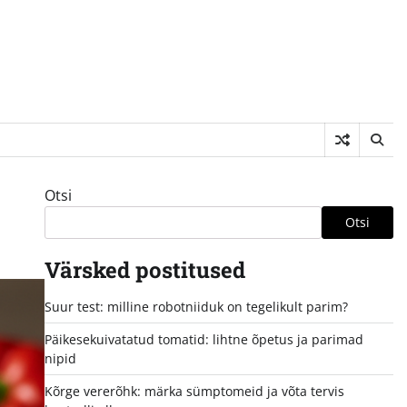
Otsi
Otsi
Värsked postitused
Suur test: milline robotniiduk on tegelikult parim?
Päikesekuivatatud tomatid: lihtne õpetus ja parimad
nipid
Kõrge vererõhk: märka sümptomeid ja võta tervis