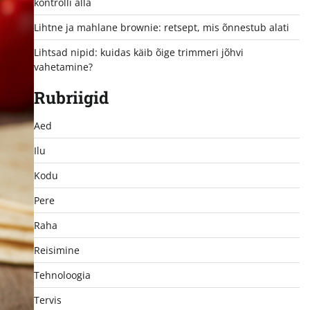
kontrolli alla
Lihtne ja mahlane brownie: retsept, mis õnnestub alati
Lihtsad nipid: kuidas käib õige trimmeri jõhvi
vahetamine?
Rubriigid
Aed
Ilu
Kodu
Pere
Raha
Reisimine
Tehnoloogia
Tervis