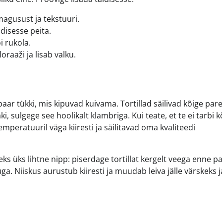
agusust ja tekstuuri.
idisesse peita.
i rukola.
raaži ja lisab valku.
paar tükki, mis kipuvad kuivama. Tortillad säilivad kõige par
, sulgege see hoolikalt klambriga. Kui teate, et te ei tarbi k
mperatuuril väga kiiresti ja säilitavad oma kvaliteedi
iseks üks lihtne nipp: piserdage tortillat kergelt veega enne p
a. Niiskus aurustub kiiresti ja muudab leiva jälle värskeks j