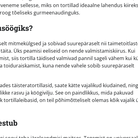
 süveneme sellesse, miks on tortillad ideaalne lahendus kiirek
e roog tõeliseks gurmeenaudinguks.
usöögiks?
elt mitmekülgsed ja sobivad suurepäraselt nii taimetoitlast
u täita. Üks peamisi eeliseid on nende valmistamiskiirus. Kui
st, siis tortilla täidised valmivad pannil sageli vähem kui 
da toiduraiskamist, kuna nende vahele sobib suurepäraselt
es täisteratortillasid, saate kätte vajalikud kiudained, nin
slikke rasvu ja köögivilju. See on paindlikkus, mida pakuvad
tortillaleibasid, on teil põhimõtteliselt olemas kõik vajalik
nestub