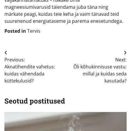
magneesiumivarusid täiendama juba täna ning
märkate peagi, kuidas teie keha ja vaim tänavad teid
suurenenud energiataseme ja parema enesetundega.
Posted in
Tervis
Navigeerimine
Previous:
Next:
Aknatihendite vahetus:
Õli kõhukinnisuse vastu:
kuidas vähendada
millal ja kuidas seda
küttekulusid?
kasutada?
Seotud postitused