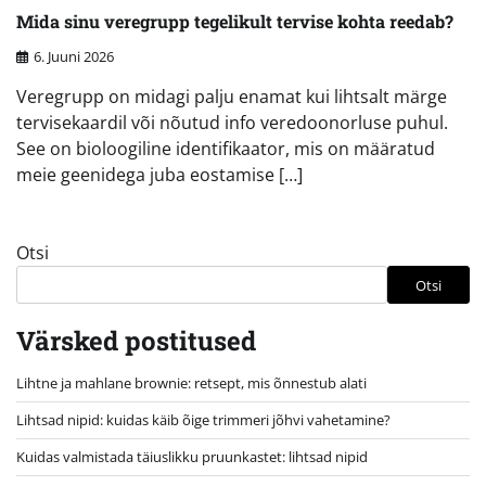
Mida sinu veregrupp tegelikult tervise kohta reedab?
6. Juuni 2026
Veregrupp on midagi palju enamat kui lihtsalt märge
tervisekaardil või nõutud info veredoonorluse puhul.
See on bioloogiline identifikaator, mis on määratud
meie geenidega juba eostamise […]
Otsi
Otsi
Värsked postitused
Lihtne ja mahlane brownie: retsept, mis õnnestub alati
Lihtsad nipid: kuidas käib õige trimmeri jõhvi vahetamine?
Kuidas valmistada täiuslikku pruunkastet: lihtsad nipid