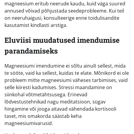
magneesium eritub neerude kaudu, kuid väga suured
annused võivad põhjustada seedeprobleeme. Kui teil
on neeruhaigusi, konsulteerige enne toidulisandite
kasutamist kindlasti arstiga.
Eluviisi muudatused imendumise
parandamiseks
Magneesiumi imendumine ei sõltu ainult sellest, mida
te sööte, vaid ka sellest, kuidas te elate. Mõnikord ei ole
probleem mitte magneesiumi väheses tarbimises, vaid
selle kiiresti kadumises. Stressi maandamine on
siinkohal võtmetähtsusega. Erinevad
lõdvestustehnikad nagu meditatsioon, sügav
hingamine või jooga aitavad vähendada kortisooli
taset, mis omakorda säästab keha
magneesiumivarusid.