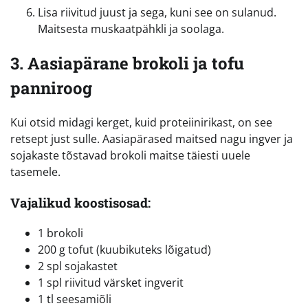
Lisa riivitud juust ja sega, kuni see on sulanud.
Maitsesta muskaatpähkli ja soolaga.
3. Aasiapärane brokoli ja tofu
panniroog
Kui otsid midagi kerget, kuid proteiinirikast, on see
retsept just sulle. Aasiapärased maitsed nagu ingver ja
sojakaste tõstavad brokoli maitse täiesti uuele
tasemele.
Vajalikud koostisosad:
1 brokoli
200 g tofut (kuubikuteks lõigatud)
2 spl sojakastet
1 spl riivitud värsket ingverit
1 tl seesamiõli