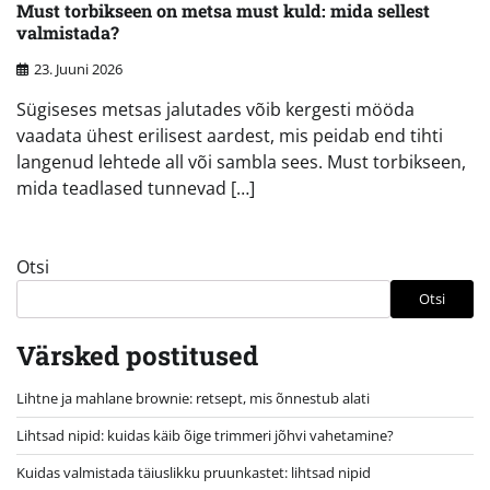
Must torbikseen on metsa must kuld: mida sellest
valmistada?
23. Juuni 2026
Sügiseses metsas jalutades võib kergesti mööda
vaadata ühest erilisest aardest, mis peidab end tihti
langenud lehtede all või sambla sees. Must torbikseen,
mida teadlased tunnevad […]
Otsi
Otsi
Värsked postitused
Lihtne ja mahlane brownie: retsept, mis õnnestub alati
Lihtsad nipid: kuidas käib õige trimmeri jõhvi vahetamine?
Kuidas valmistada täiuslikku pruunkastet: lihtsad nipid