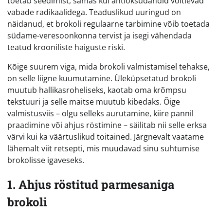
toetab seedimist, samas kui antioksüdandid võitlevad
vabade radikaalidega. Teaduslikud uuringud on
näidanud, et brokoli regulaarne tarbimine võib toetada
südame-veresoonkonna tervist ja isegi vähendada
teatud krooniliste haiguste riski.
Kõige suurem viga, mida brokoli valmistamisel tehakse,
on selle liigne kuumutamine. Üleküpsetatud brokoli
muutub hallikasroheliseks, kaotab oma krõmpsu
tekstuuri ja selle maitse muutub kibedaks. Õige
valmistusviis – olgu selleks aurutamine, kiire pannil
praadimine või ahjus röstimine – säilitab nii selle erksa
värvi kui ka väärtuslikud toitained. Järgnevalt vaatame
lähemalt viit retsepti, mis muudavad sinu suhtumise
brokolisse igaveseks.
1. Ahjus röstitud parmesaniga
brokoli