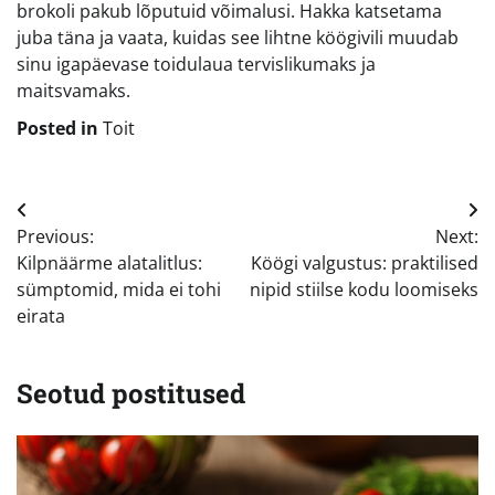
brokoli pakub lõputuid võimalusi. Hakka katsetama
juba täna ja vaata, kuidas see lihtne köögivili muudab
sinu igapäevase toidulaua tervislikumaks ja
maitsvamaks.
Posted in
Toit
Navigeerimine
Previous:
Next:
Kilpnäärme alatalitlus:
Köögi valgustus: praktilised
sümptomid, mida ei tohi
nipid stiilse kodu loomiseks
eirata
Seotud postitused