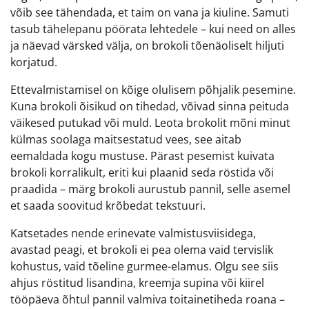
võib see tähendada, et taim on vana ja kiuline. Samuti
tasub tähelepanu pöörata lehtedele – kui need on alles
ja näevad värsked välja, on brokoli tõenäoliselt hiljuti
korjatud.
Ettevalmistamisel on kõige olulisem põhjalik pesemine.
Kuna brokoli õisikud on tihedad, võivad sinna peituda
väikesed putukad või muld. Leota brokolit mõni minut
külmas soolaga maitsestatud vees, see aitab
eemaldada kogu mustuse. Pärast pesemist kuivata
brokoli korralikult, eriti kui plaanid seda röstida või
praadida – märg brokoli aurustub pannil, selle asemel
et saada soovitud krõbedat tekstuuri.
Katsetades nende erinevate valmistusviisidega,
avastad peagi, et brokoli ei pea olema vaid tervislik
kohustus, vaid tõeline gurmee-elamus. Olgu see siis
ahjus röstitud lisandina, kreemja supina või kiirel
tööpäeva õhtul pannil valmiva toitainetiheda roana –