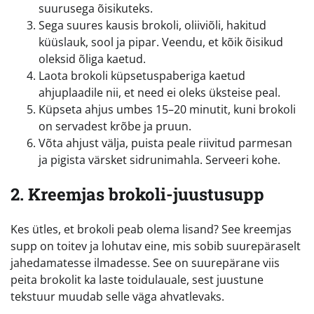
suurusega õisikuteks.
Sega suures kausis brokoli, oliiviõli, hakitud
küüslauk, sool ja pipar. Veendu, et kõik õisikud
oleksid õliga kaetud.
Laota brokoli küpsetuspaberiga kaetud
ahjuplaadile nii, et need ei oleks üksteise peal.
Küpseta ahjus umbes 15–20 minutit, kuni brokoli
on servadest krõbe ja pruun.
Võta ahjust välja, puista peale riivitud parmesan
ja pigista värsket sidrunimahla. Serveeri kohe.
2. Kreemjas brokoli-juustusupp
Kes ütles, et brokoli peab olema lisand? See kreemjas
supp on toitev ja lohutav eine, mis sobib suurepäraselt
jahedamatesse ilmadesse. See on suurepärane viis
peita brokolit ka laste toidulauale, sest juustune
tekstuur muudab selle väga ahvatlevaks.