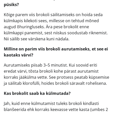
püsiks?
Kõige parem viis brokoli säilitamiseks on hoida seda
külmkapis kilekoti sees, millesse on tehtud mõned
augud õhuringluseks. Ära pese brokolit enne
külmkappi panemist, sest niiskus soodustab riknemist.
Nii säilib see värskena kuni nädala.
Milline on parim viis brokoli aurutamiseks, et see ei
kaotaks värvi?
Aurutamiseks piisab 3–5 minutist. Kui soovid eriti
eredat värvi, tõsta brokoli kohe pärast aurutamist
korraks jääkülma vette. See protsess peatab küpsemise
ja säilitab klorofülli, hoides brokoli säravalt rohelisena.
Kas brokolit saab ka külmutada?
Jah, kuid enne külmutamist tuleks brokoli kindlasti
blanšeerida ehk korraks keevasse vette kasta (umbes 2