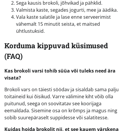
Sega kausis brokoli, jõhvikad ja pähklid.
Valmista kaste, segades jogurti, mee ja äädika.
Vala kaste salatile ja lase enne serveerimist
vähemalt 15 minutit seista, et maitsed
ühtlustuksid.
Korduma kippuvad küsimused
(FAQ)
Kas brokoli varsi tohib süüa või tuleks need ära
visata?
Brokoli vars on täiesti söödav ja sisaldab sama palju
toitaineid kui õisikud. Varre välimine kiht võib olla
puitunud, seega on soovitatav see koorijaga
eemaldada. Sisemine osa on krõmps ja magus ning
sobib suurepäraselt suppidesse või salatitesse.
Kuidas hoida brokolit nii, et see kauem värskena