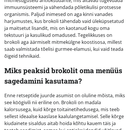
mitmesuguseid antioksüdante, mis aitavad tugevdada
immuunsüsteemi ja vähendada põletikulisi protsesse
organismis. Paljud inimesed on aga kinni vanades
harjumustes, kus brokoli tähendab vaid üleküpsetatud
ja maitsetut lisandit, mis on kaotanud kogu oma
tekstuuri ja kasulikud omadused. Tegelikkuses on
brokoli aga äärmiselt mitmekülgne koostisosa, millest
saab valmistada tõelisi gurmee-elamusi, kui vaid teada
õigeid tehnikaid.
Miks peaksid brokolit oma menüüs
sagedamini kasutama?
Enne retseptide juurde asumist on oluline mõista, miks
see köögivili nii eriline on. Brokoli on madala
kalorsusega, kuid kõrge toitainetihedusega, mis teeb
sellest ideaalse kaaslase kaalulangetamisel. Selle kõrge
kiudainete sisaldus aitab hoida kõhtu kauem täis ja