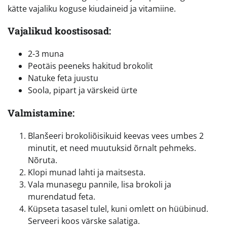
kätte vajaliku koguse kiudaineid ja vitamiine.
Vajalikud koostisosad:
2-3 muna
Peotäis peeneks hakitud brokolit
Natuke feta juustu
Soola, pipart ja värskeid ürte
Valmistamine:
Blanšeeri brokoliõisikuid keevas vees umbes 2
minutit, et need muutuksid õrnalt pehmeks.
Nõruta.
Klopi munad lahti ja maitsesta.
Vala munasegu pannile, lisa brokoli ja
murendatud feta.
Küpseta tasasel tulel, kuni omlett on hüübinud.
Serveeri koos värske salatiga.