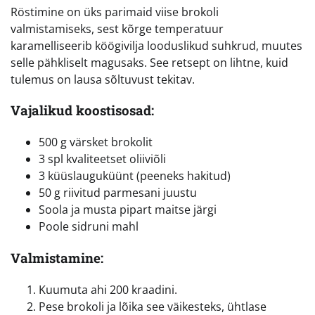
Röstimine on üks parimaid viise brokoli
valmistamiseks, sest kõrge temperatuur
karamelliseerib köögivilja looduslikud suhkrud, muutes
selle pähkliselt magusaks. See retsept on lihtne, kuid
tulemus on lausa sõltuvust tekitav.
Vajalikud koostisosad:
500 g värsket brokolit
3 spl kvaliteetset oliiviõli
3 küüslauguküünt (peeneks hakitud)
50 g riivitud parmesani juustu
Soola ja musta pipart maitse järgi
Poole sidruni mahl
Valmistamine:
Kuumuta ahi 200 kraadini.
Pese brokoli ja lõika see väikesteks, ühtlase