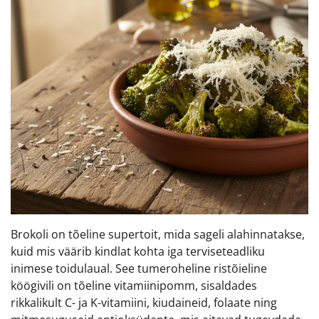
Brokoli on tõeline supertoit, mida sageli alahinnatakse,
kuid mis väärib kindlat kohta iga terviseteadliku
inimese toidulaual. See tumeroheline ristõieline
köögivili on tõeline vitamiinipomm, sisaldades
rikkalikult C- ja K-vitamiini, kiudaineid, folaate ning