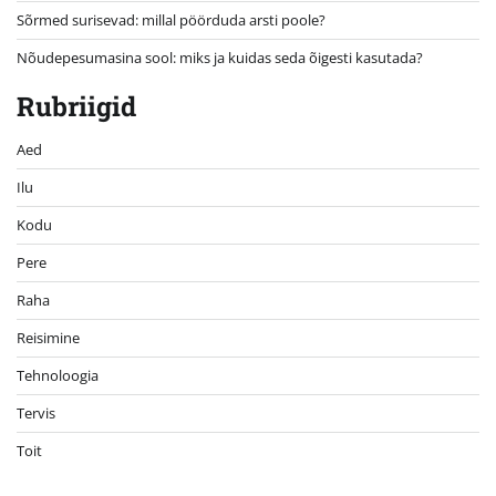
Sõrmed surisevad: millal pöörduda arsti poole?
Nõudepesumasina sool: miks ja kuidas seda õigesti kasutada?
Rubriigid
Aed
Ilu
Kodu
Pere
Raha
Reisimine
Tehnoloogia
Tervis
Toit