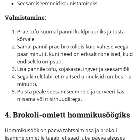
Seesamiseemneid kaunistamiseks
Valmistamine:
Prae tofu kuumal pannil kuldpruuniks ja tõsta
kõrvale.
Samal pannil prae brokoliõisikuid vähese veega
paar minutit, kuni need on erksalt rohelised, kuid
endiselt krõmpsud.
Lisa pannile tofu, sojakaste, ingver ja seesamiõli.
Sega kiirelt läbi, et maitsed ühineksid (umbes 1-2
minutit).
Puista peale seesamiseemneid ja serveeri kas
niisama või riisi/nuudlitega.
4. Brokoli-omlett hommikusöögiks
Hommikusöök on päeva tähtsaim osa ja brokoli
lisamine omletile tagab, et saad juba päeva alguses