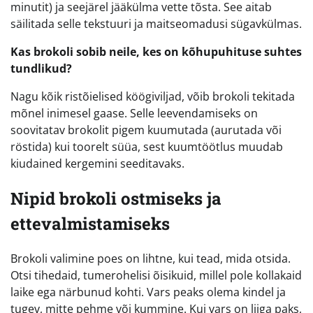
minutit) ja seejärel jääkülma vette tõsta. See aitab
säilitada selle tekstuuri ja maitseomadusi sügavkülmas.
Kas brokoli sobib neile, kes on kõhupuhituse suhtes
tundlikud?
Nagu kõik ristõielised köögiviljad, võib brokoli tekitada
mõnel inimesel gaase. Selle leevendamiseks on
soovitatav brokolit pigem kuumutada (aurutada või
röstida) kui toorelt süüa, sest kuumtöötlus muudab
kiudained kergemini seeditavaks.
Nipid brokoli ostmiseks ja
ettevalmistamiseks
Brokoli valimine poes on lihtne, kui tead, mida otsida.
Otsi tihedaid, tumerohelisi õisikuid, millel pole kollakaid
laike ega närbunud kohti. Vars peaks olema kindel ja
tugev, mitte pehme või kummine. Kui vars on liiga paks,