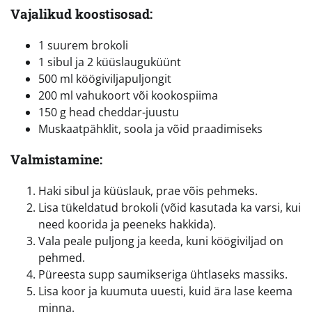
Vajalikud koostisosad:
1 suurem brokoli
1 sibul ja 2 küüslauguküünt
500 ml köögiviljapuljongit
200 ml vahukoort või kookospiima
150 g head cheddar-juustu
Muskaatpähklit, soola ja võid praadimiseks
Valmistamine:
Haki sibul ja küüslauk, prae võis pehmeks.
Lisa tükeldatud brokoli (võid kasutada ka varsi, kui
need koorida ja peeneks hakkida).
Vala peale puljong ja keeda, kuni köögiviljad on
pehmed.
Püreesta supp saumikseriga ühtlaseks massiks.
Lisa koor ja kuumuta uuesti, kuid ära lase keema
minna.