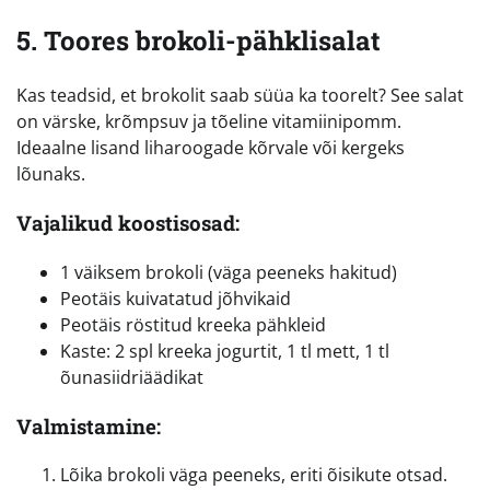
5. Toores brokoli-pähklisalat
Kas teadsid, et brokolit saab süüa ka toorelt? See salat
on värske, krõmpsuv ja tõeline vitamiinipomm.
Ideaalne lisand liharoogade kõrvale või kergeks
lõunaks.
Vajalikud koostisosad:
1 väiksem brokoli (väga peeneks hakitud)
Peotäis kuivatatud jõhvikaid
Peotäis röstitud kreeka pähkleid
Kaste: 2 spl kreeka jogurtit, 1 tl mett, 1 tl
õunasiidriäädikat
Valmistamine:
Lõika brokoli väga peeneks, eriti õisikute otsad.