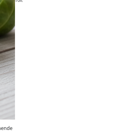
Toit
 nende