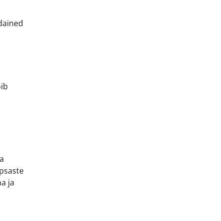
udained
õib
ma
apsaste
a ja