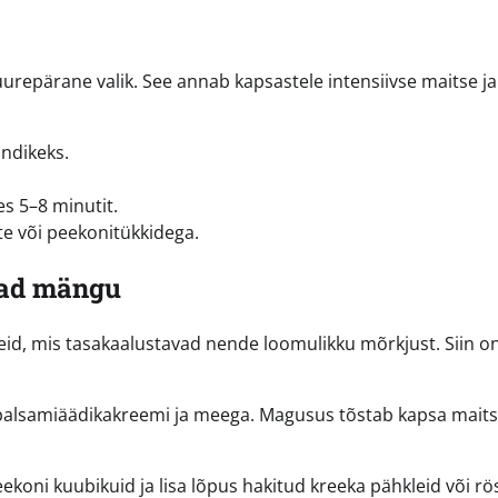
uurepärane valik. See annab kapsastele intensiivse maitse ja
andikeks.
es 5–8 minutit.
ite või peekonitükkidega.
vad mängu
eid, mis tasakaalustavad nende loomulikku mõrkjust. Siin o
palsamiäädikakreemi ja meega. Magusus tõstab kapsa mait
koni kuubikuid ja lisa lõpus hakitud kreeka pähkleid või rö