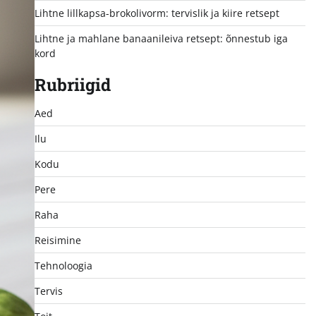
Lihtne lillkapsa-brokolivorm: tervislik ja kiire retsept
Lihtne ja mahlane banaanileiva retsept: õnnestub iga
kord
Rubriigid
Aed
Ilu
Kodu
Pere
Raha
Reisimine
Tehnoloogia
Tervis