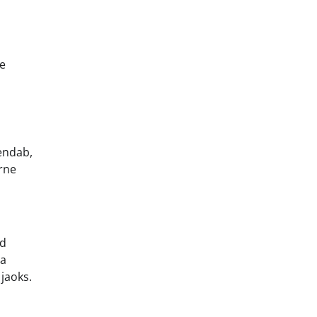
ge
hendab,
arne
id
ha
 jaoks.