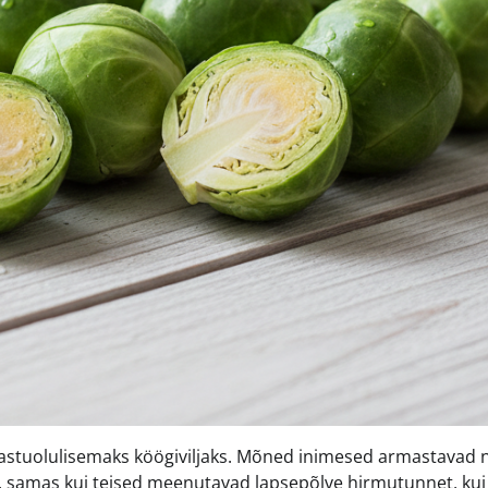
 vastuolulisemaks köögiviljaks. Mõned inimesed armastavad
”, samas kui teised meenutavad lapsepõlve hirmutunnet, kui