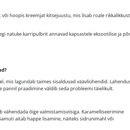
õi hoopis kreemjat kitsejuustu, mis lisab roale rikkalikkust
segi natuke karripulbrit annavad kapsastele eksootilise ja p
ad?
isel, mis lagundab taimes sisalduvad väävliühendid. Lahendu
ire pannil praadimine väldib seda probleemi täielikult.
ab vähendada õige valmistamisviisiga. Karamelliseerimine
muti aitab happe lisamine, näiteks sidrunimahl või