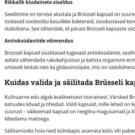
Rikkalik kiudainete sisaldus
Seedimine on tervise alustala ja Brüsseli kapsad on suur
toidavad soolestiku kasulikke baktereid, soodustavad kor
stabiilsena. See tähendab, et pärast Brüsseli kapsaste s
Antioksüdantide võimendus
Brüsseli kapsad sisaldavad tugevaid antioksüdante, seal
aidata vähendada rakukahjustusi ja kaitsta organismi erine
omaselt leidub neis ka glükosinolaate, mis on väävliühe
Kuidas valida ja säilitada Brüsseli k
Kulinaarne edu algab kvaliteetsest toorainest. Värsked B
katsudes kõvad ja tihedad. Väldi kapsaid, mille lehed on ko
suurust – väiksemad kapsad on reeglina magusamad ja õr
kibedama maitsega.
Säilitamiseks hoia neid külmkapis avamata kotis või paber