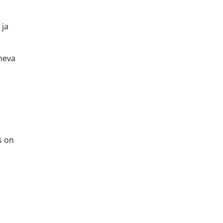
 ja
õneva
s on