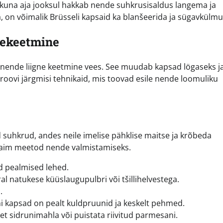
, kuna aja jooksul hakkab nende suhkrusisaldus langema ja
, on võimalik Brüsseli kapsaid ka blanšeerida ja sügavkülmu
lekeetmine
 nende liigne keetmine vees. See muudab kapsad lögaseks j
oovi järgmisi tehnikaid, mis toovad esile nende loomuliku
 suhkrud, andes neile imelise pähklise maitse ja krõbeda
dlaim meetod nende valmistamiseks.
d pealmised lehed.
rral natukese küüslaugupulbri või tšillihelvestega.
.
i kapsad on pealt kuldpruunid ja keskelt pehmed.
ket sidrunimahla või puistata riivitud parmesani.