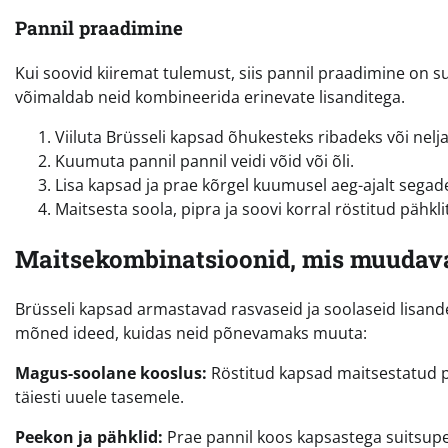
Pannil praadimine
Kui soovid kiiremat tulemust, siis pannil praadimine on s
võimaldab neid kombineerida erinevate lisanditega.
Viiluta Brüsseli kapsad õhukesteks ribadeks või nelj
Kuumuta pannil pannil veidi võid või õli.
Lisa kapsad ja prae kõrgel kuumusel aeg-ajalt segad
Maitsesta soola, pipra ja soovi korral röstitud pähkl
Maitsekombinatsioonid, mis muuda
Brüsseli kapsad armastavad rasvaseid ja soolaseid lisand
mõned ideed, kuidas neid põnevamaks muuta:
Magus-soolane kooslus:
Röstitud kapsad maitsestatud 
täiesti uuele tasemele.
Peekon ja pähklid:
Prae pannil koos kapsastega suitsupee