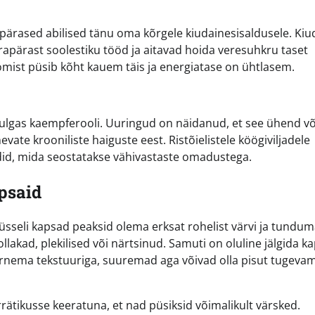
epärased abilised tänu oma kõrgele kiudainesisaldusele. Ki
rapärast soolestiku tööd ja aitavad hoida veresuhkru taset
öömist püsib kõht kauem täis ja energiatase on ühtlasem.
hulgas kaempferooli. Uuringud on näidanud, et see ühend v
vate krooniliste haiguste eest. Ristõielistele köögiviljadele
ndid, mida seostatakse vähivastaste omadustega.
apsaid
rüsseli kapsad peaksid olema erksat rohelist värvi ja tundu
llakad, plekilised või närtsinud. Samuti on oluline jälgida k
nema tekstuuriga, suuremad aga võivad olla pisut tugevam
rätikusse keeratuna, et nad püsiksid võimalikult värsked.