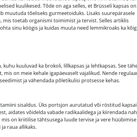
elised kuulikesed. Tõde on aga selles, et Brüsseli kapsas on
võib muutuda tõeliseks gurmeetoiduks. Lisaks suurepärasele
mis toetab organismi toimimist ja tervist. Selles artiklis
ohta sinu köögis ja kuidas muuta need lemmikroaks ka kõi
, kuhu kuuluvad ka brokoli, lillkapsas ja lehtkapsas. See tä
st, mis on meie kehale igapäevaselt vajalikud. Nende regula
edimist ja vähendada põletikulisi protsesse kehas.
amiini sisaldus. Üks portsjon aurutatud või röstitud kapsa
st, aidates võidelda vabade radikaalidega ja kiirendada na
 mis on kriitilise tähtsusega luude tervise ja vere hüübimise
ja raua allikaks.