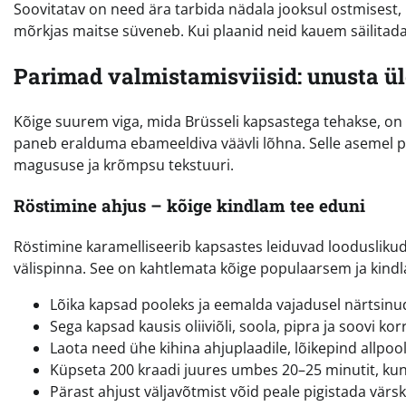
Soovitatav on need ära tarbida nädala jooksul ostmisest
mõrkjas maitse süveneb. Kui plaanid neid kauem säilitada
Parimad valmistamisviisid: unusta ü
Kõige suurem viga, mida Brüsseli kapsastega tehakse, on
paneb eralduma ebameeldiva väävli lõhna. Selle asemel pr
magususe ja krõmpsu tekstuuri.
Röstimine ahjus – kõige kindlam tee eduni
Röstimine karamelliseerib kapsastes leiduvad looduslikud
välispinna. See on kahtlemata kõige populaarsem ja kin
Lõika kapsad pooleks ja eemalda vajadusel närtsinu
Sega kapsad kausis oliiviõli, soola, pipra ja soovi ko
Laota need ühe kihina ahjuplaadile, lõikepind allpool
Küpseta 200 kraadi juures umbes 20–25 minutit, kun
Pärast ahjust väljavõtmist võid peale pigistada värs