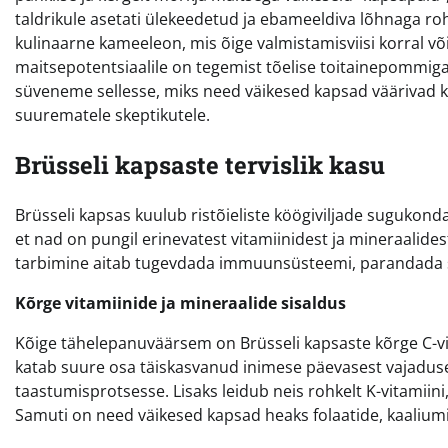
taldrikule asetati ülekeedetud ja ebameeldiva lõhnaga roh
kulinaarne kameeleon, mis õige valmistamisviisi korral 
maitsepotentsiaalile on tegemist tõelise toitainepommiga, 
süveneme sellesse, miks need väikesed kapsad väärivad k
suurematele skeptikutele.
Brüsseli kapsaste tervislik kasu
Brüsseli kapsas kuulub ristõieliste köögiviljade sugukonda
et nad on pungil erinevatest vitamiinidest ja mineraalide
tarbimine aitab tugevdada immuunsüsteemi, parandada se
Kõrge vitamiinide ja mineraalide sisaldus
Kõige tähelepanuväärsem on Brüsseli kapsaste kõrge C-vit
katab suure osa täiskasvanud inimese päevasest vajaduse
taastumisprotsesse. Lisaks leidub neis rohkelt K-vitamiini,
Samuti on need väikesed kapsad heaks folaatide, kaaliumi 