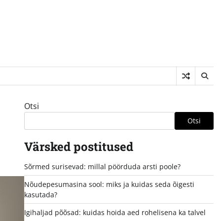
Otsi
Otsi
Värsked postitused
Sõrmed surisevad: millal pöörduda arsti poole?
Nõudepesumasina sool: miks ja kuidas seda õigesti
kasutada?
Igihaljad põõsad: kuidas hoida aed rohelisena ka talvel