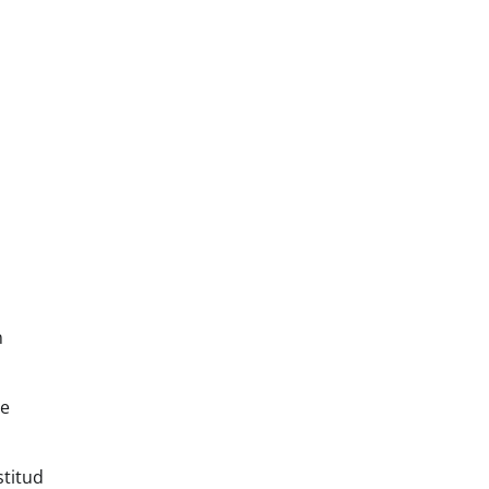
n
se
stitud