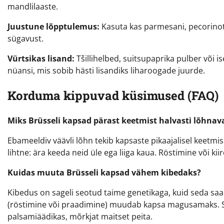
mandlilaaste.
Juustune lõpptulemus:
Kasuta kas parmesani, pecorinot v
sügavust.
Vürtsikas lisand:
Tšillihelbed, suitsupaprika pulber või i
nüansi, mis sobib hästi lisandiks liharoogade juurde.
Korduma kippuvad küsimused (FAQ)
Miks Brüsseli kapsad pärast keetmist halvasti lõhnav
Ebameeldiv väävli lõhn tekib kapsaste pikaajalisel keetm
lihtne: ära keeda neid üle ega liiga kaua. Röstimine või ki
Kuidas muuta Brüsseli kapsad vähem kibedaks?
Kibedus on sageli seotud taime genetikaga, kuid seda sa
(röstimine või praadimine) muudab kapsa magusamaks. Sa
palsamiäädikas, mõrkjat maitset peita.