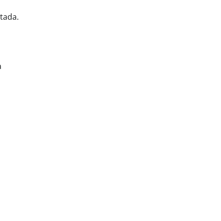
tada.
a