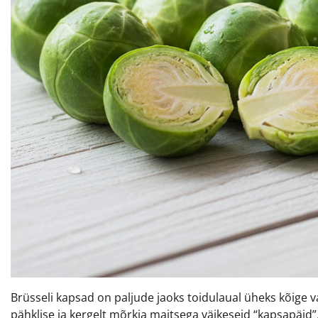
Brüsseli kapsad on paljude jaoks toidulaual üheks kõige
pähklise ja kergelt mõrkja maitsega väikeseid “kapsapäid