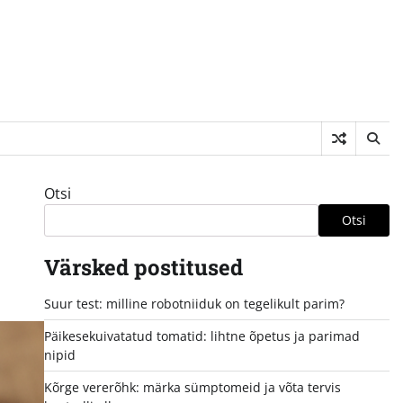
Otsi
Otsi
Värsked postitused
Suur test: milline robotniiduk on tegelikult parim?
Päikesekuivatatud tomatid: lihtne õpetus ja parimad
nipid
Kõrge vererõhk: märka sümptomeid ja võta tervis