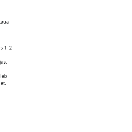
kaua
es 1–2
jas.
uleb
et.