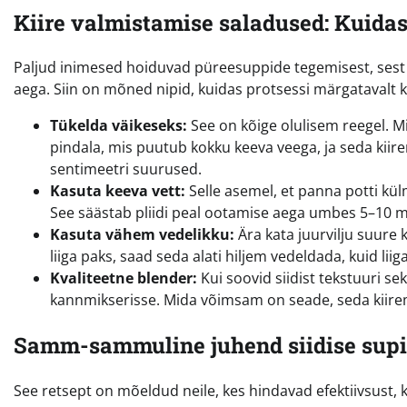
Kiire valmistamise saladused: Kuidas
Paljud inimesed hoiduvad püreesuppide tegemisest, sest a
aega. Siin on mõned nipid, kuidas protsessi märgatavalt 
Tükelda väikeseks:
See on kõige olulisem reegel. 
pindala, mis puutub kokku keeva veega, ja seda kii
sentimeetri suurused.
Kasuta keeva vett:
Selle asemel, et panna potti külm
See säästab pliidi peal ootamise aega umbes 5–10 mi
Kasuta vähem vedelikku:
Ära kata juurvilju suure 
liiga paks, saad seda alati hiljem vedeldada, kuid l
Kvaliteetne blender:
Kui soovid siidist tekstuuri s
kannmikserisse. Mida võimsam on seade, seda kiirem
Samm-sammuline juhend siidise supi
See retsept on mõeldud neile, kes hindavad efektiivsust,