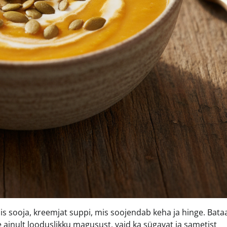
äis sooja, kreemjat suppi, mis soojendab keha ja hinge. Bata
ainult looduslikku magusust, vaid ka sügavat ja sametist