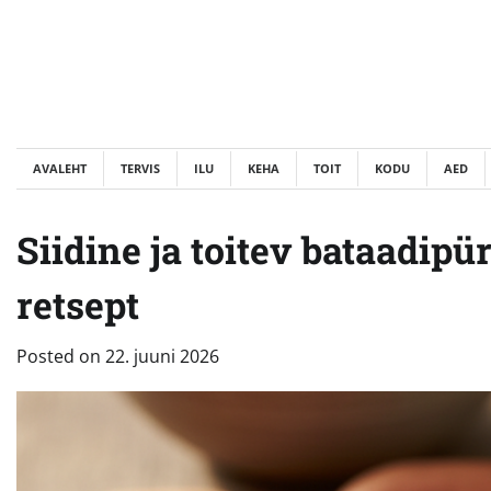
Skip
to
content
AVALEHT
TERVIS
ILU
KEHA
TOIT
KODU
AED
Siidine ja toitev bataadipür
retsept
Posted on
22. juuni 2026