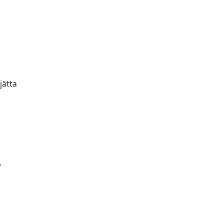
jätta
b