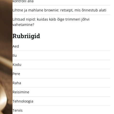
kontrolli alla
Lihtne ja mahlane brownie: retsept, mis õnnestub alati
Lihtsad nipid: kuidas käib õige trimmeri jõhvi
vahetamine?
Rubriigid
Aed
Ilu
Kodu
Pere
Raha
Reisimine
Tehnoloogia
Tervis