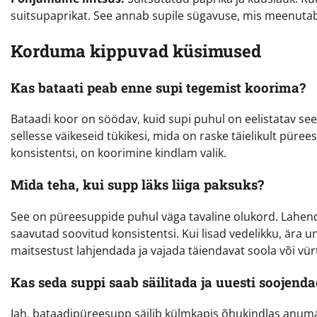
suitsupaprikat. See annab supile sügavuse, mis meenutab 
Korduma kippuvad küsimused
Kas bataati peab enne supi tegemist koorima?
Bataadi koor on söödav, kuid supi puhul on eelistatav see
sellesse väikeseid tükikesi, mida on raske täielikult püree
konsistentsi, on koorimine kindlam valik.
Mida teha, kui supp läks liiga paksuks?
See on püreesuppide puhul väga tavaline olukord. Lahendu
saavutad soovitud konsistentsi. Kui lisad vedelikku, ära u
maitsestust lahjendada ja vajada täiendavat soola või vür
Kas seda suppi saab säilitada ja uuesti soojend
Jah, bataadipüreesupp säilib külmkapis õhukindlas anuma