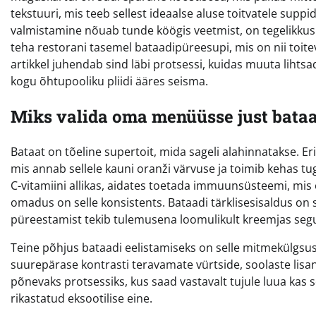
tekstuuri, mis teeb sellest ideaalse aluse toitvatele suppi
valmistamine nõuab tunde köögis veetmist, on tegelikkus 
teha restorani tasemel bataadipüreesupi, mis on nii toitev 
artikkel juhendab sind läbi protsessi, kuidas muuta liht
kogu õhtupooliku pliidi ääres seisma.
Miks valida oma menüüsse just bataa
Bataat on tõeline supertoit, mida sageli alahinnatakse. Eri
mis annab sellele kauni oranži värvuse ja toimib kehas t
C-vitamiini allikas, aidates toetada immuunsüsteemi, mis
omadus on selle konsistents. Bataadi tärklisesisaldus on
püreestamist tekib tulemusena loomulikult kreemjas segu,
Teine põhjus bataadi eelistamiseks on selle mitmekülgs
suurepärase kontrasti teravamate vürtside, soolaste lisa
põnevaks protsessiks, kus saad vastavalt tujule luua kas
rikastatud eksootilise eine.