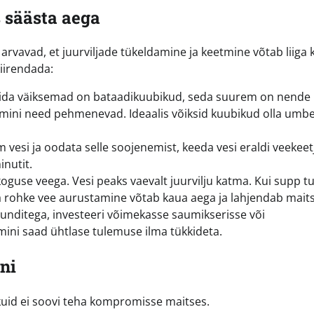
 säästa aega
rvavad, et juurviljade tükeldamine ja keetmine võtab liiga 
kiirendada:
Mida väiksemad on bataadikuubikud, seda suurem on nende
remini need pehmenevad. Ideaalis võiksid kuubikud olla umb
 vesi ja oodata selle soojenemist, keeda vesi eraldi veekeet
nutit.
koguse veega. Vesi peaks vaevalt juurvilju katma. Kui supp t
iiga rohke vee aurustamine võtab kaua aega ja lahjendab maits
ekunditega, investeeri võimekasse saumikserisse või
ini saad ühtlase tulemuse ilma tükkideta.
ni
 kuid ei soovi teha kompromisse maitses.