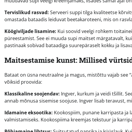
muudavad supi veelgi kreemjamaks, lisades samal ajal oht
Tervislikud rasvad:
Serveeri suppi tilga kvaliteetse kõrvi
omastada bataadis leiduvat beetakaroteeni, mis on rasvla
Köögiviljade lisamine:
Kui soovid veelgi rohkem toitainei
püreestamist. See ei muuda supi maitset märgatavalt, kuid 
pastinaak sobivad bataadiga suurepäraselt kokku ja lisav
Maitsestamise kunst: Millised vürtsi
Bataat on üsna neutraalne ja magus, mistõttu vajab see 
võiksid proovida:
Klassikaline soojendav:
Ingver, kurkum ja veidi tšillit.
annab mõnusa sisemise soojuse. Ingver lisab teravust, m
Idamaine eksootika:
Kookospiim, punane karripasta ja l
valmistamiseks. Kookospiima kreemjas tekstuur ja karripa
Põhjamaine lihtsus:
Suitsutatud paprika ja küüslauk. Kui