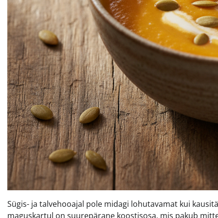
Sügis- ja talvehooajal pole midagi lohutavamat kui kausit
maguskartul on suurepärane koostisosa, mis pakub mitte 