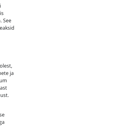
i
is
a. See
peaksid
olest,
ete ja
ikum
rast
ust.
se
ga