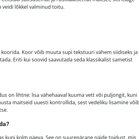
veidi lõkkel valminud toitu.
 koorida. Koor võib muuta supi tekstuuri vähem siidiseks ja 
stada. Eriti kui soovid saavutada seda klassikalist sametist
s on lihtne: lisa vähehaaval kuuma vett või puljongit, kuni
nusta maitseid uuesti kontrollida, sest vedeliku lisamine või
tse.
ada?
s kuni kolm päeva. See on suurepärane näide toidust, mis