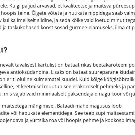
dele. Kuigi paljud arvavad, et kvaliteetse ja maitsva püreesup
hoopis teine. Õigete võtete ja nutikate nippidega saab valm
kui ka imeliselt siidine, ja seda kõike vaid loetud minutiteg
sad ja taskukohased koostisosad gurmee-elamuseks, ilma et 
t?
nevalt tavalisest kartulist on bataat rikas beetakaroteeni po
ugeva antioksüdandina. Lisaks on bataat suurepärane kiudain
 on eriti oluline külmematel kuudel. Kuid kõige köögisõbral
 selline, et keetmisel muutub see erakordselt pehmeks ja pä
 mis vajab vaid minimaalselt paksendajaid nagu koor või ju
us maitsetega mängimisel. Bataadi mahe magusus loob
ndite või hapukate elementidega. See teeb supi maitsestami
 soojendava ja vürtsika roa või hoopis pehme ja kookospiima