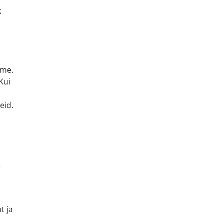
k
hme.
Kui
eid.
e
t ja