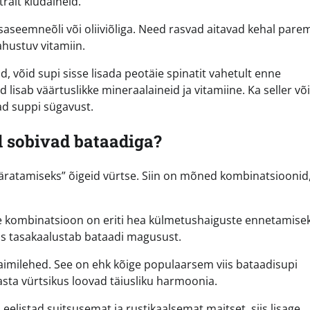
ralt kiudaineid.
tsaseemneõli või oliiviõliga. Need rasvad aitavad kehal parem
hustuv vitamiin.
d, võid supi sisse lisada peotäie spinatit vahetult enne
lisab väärtuslikke mineraalaineid ja vitamiine. Ka seller või
ad suppi sügavust.
d sobivad bataadiga?
“äratamiseks” õigeid vürtse. Siin on mõned kombinatsioonid
 See kombinatsioon on eriti hea külmetushaiguste ennetamisek
is tasakaalustab bataadi magusust.
aimilehed. See on ehk kõige populaarsem viis bataadisupi
sta vürtsikus loovad täiusliku harmoonia.
 eelistad suitsusemat ja rustikaalsemat maitset, siis lisage