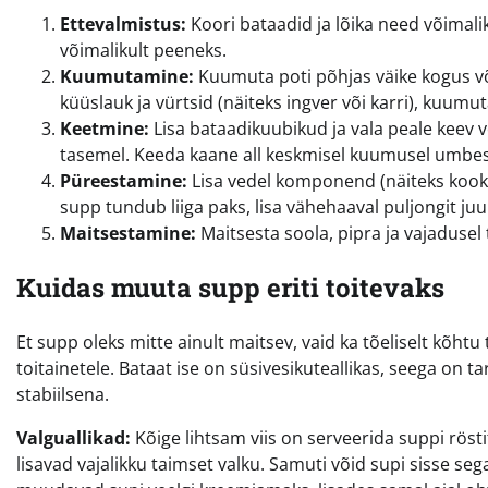
Ettevalmistus:
Koori bataadid ja lõika need võimalik
võimalikult peeneks.
Kuumutamine:
Kuumuta poti põhjas väike kogus võid 
küüslauk ja vürtsid (näiteks ingver või karri), kuumu
Keetmine:
Lisa bataadikuubikud ja vala peale keev ves
tasemel. Keeda kaane all keskmisel kuumusel umbes 
Püreestamine:
Lisa vedel komponend (näiteks kooko
supp tundub liiga paks, lisa vähehaaval puljongit juu
Maitsestamine:
Maitsesta soola, pipra ja vajadusel 
Kuidas muuta supp eriti toitevaks
Et supp oleks mitte ainult maitsev, vaid ka tõeliselt kõhtu 
toitainetele. Bataat ise on süsivesikuteallikas, seega on ta
stabiilsena.
Valguallikad:
Kõige lihtsam viis on serveerida suppi rös
lisavad vajalikku taimset valku. Samuti võid supi sisse se