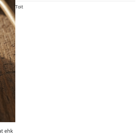
Toit
at ehk