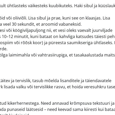
ult ühtlasteks väikesteks kuubikuteks. Haki sibul ja küüslau
või oliiviõli. Lisa sibul ja prae, kuni see on klaasjas. Lisa
ta veel 30 sekundit, et aroomid vabaneksid.
i või köögiviljapuljong nii, et vesi oleks vaevalt juurviljade
10–12 minutit, kuni bataat on kahvliga katsudes täiesti pe
spiim või rõõsk koor) ja püreesta saumikseriga ühtlaseks. 
rde.
tilga laimimahla või vahtrasiirupiga, et tasakaalustada maits
täitev ja tervislik, tasub mõelda lisanditele ja täiendavatele
rk lisada valku või tervislikke rasvu, et hoida veresuhkru tas
titud kikerhernestega. Need annavad krõmpsuva tekstuuri ja
gada punaseid läätsesid – need keevad sama kiiresti kui bataa