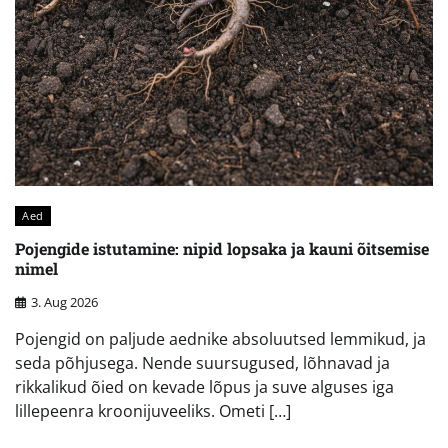
Aed
Pojengide istutamine: nipid lopsaka ja kauni õitsemise
nimel
3. Aug 2026
Pojengid on paljude aednike absoluutsed lemmikud, ja
seda põhjusega. Nende suursugused, lõhnavad ja
rikkalikud õied on kevade lõpus ja suve alguses iga
lillepeenra kroonijuveeliks. Ometi […]