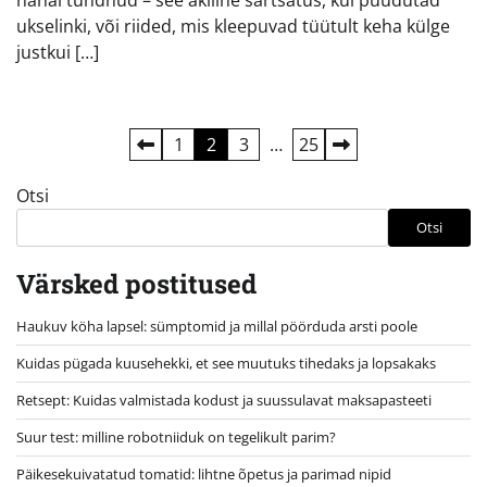
ukselinki, või riided, mis kleepuvad tüütult keha külge
justkui […]
Postituste
1
2
3
…
25
leheküljendus
Otsi
Otsi
Värsked postitused
Haukuv köha lapsel: sümptomid ja millal pöörduda arsti poole
Kuidas pügada kuusehekki, et see muutuks tihedaks ja lopsakaks
Retsept: Kuidas valmistada kodust ja suussulavat maksapasteeti
Suur test: milline robotniiduk on tegelikult parim?
Päikesekuivatatud tomatid: lihtne õpetus ja parimad nipid