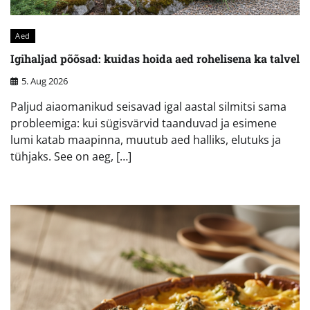
Aed
Igihaljad põõsad: kuidas hoida aed rohelisena ka talvel
5. Aug 2026
Paljud aiaomanikud seisavad igal aastal silmitsi sama
probleemiga: kui sügisvärvid taanduvad ja esimene
lumi katab maapinna, muutub aed halliks, elutuks ja
tühjaks. See on aeg, […]