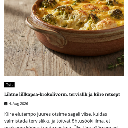
Toit
Lihtne lillkapsa-brokolivorm: tervislik ja kiire retsept
4. Aug 2026
Kiire elutempo juures otsime sageli viise, kuidas
valmistada tervislikku ja toitvat õhtusööki ilma, et
peaksime köögis tunde veetma. Üks tänuväärsemaid