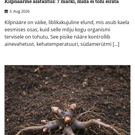
Kilpnäärme alatalitus: 7 märki, mida ei tohi eirata
3. Aug 2026
Kilpnääre on väike, liblikakujuline elund, mis asub kaela
eesmises osas, kuid selle mõju kogu organismi
tervisele on tohutu. See pisike nääre kontrollib
ainevahetust, kehatemperatuuri, südamerütmi […]