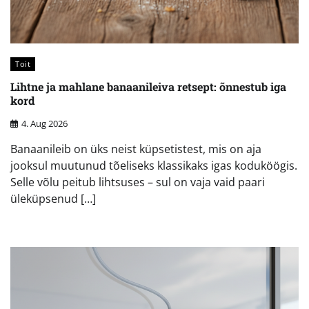
Toit
Lihtne ja mahlane banaanileiva retsept: õnnestub iga
kord
4. Aug 2026
Banaanileib on üks neist küpsetistest, mis on aja
jooksul muutunud tõeliseks klassikaks igas koduköögis.
Selle võlu peitub lihtsuses – sul on vaja vaid paari
üleküpsenud […]