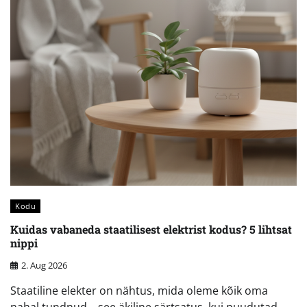
Kodu
Kuidas vabaneda staatilisest elektrist kodus? 5 lihtsat
nippi
2. Aug 2026
Staatiline elekter on nähtus, mida oleme kõik oma
nahal tundnud – see äkiline särtsatus, kui puudutad