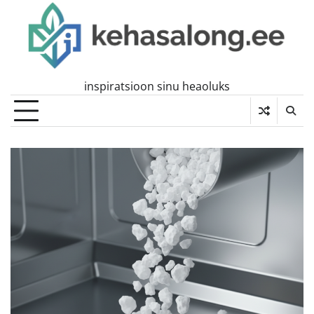
Skip
to
content
inspiratsioon sinu heaoluks