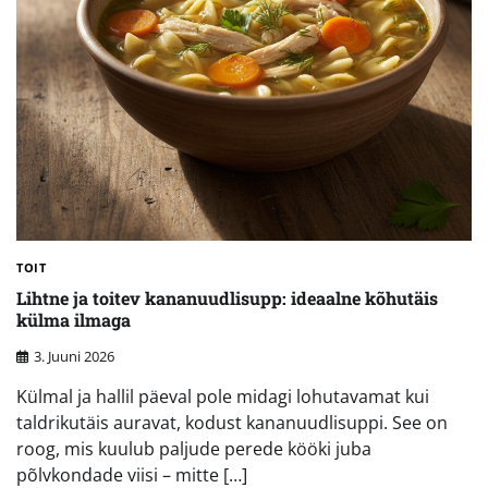
TOIT
Lihtne ja toitev kananuudlisupp: ideaalne kõhutäis
külma ilmaga
3. Juuni 2026
Külmal ja hallil päeval pole midagi lohutavamat kui
taldrikutäis auravat, kodust kananuudlisuppi. See on
roog, mis kuulub paljude perede kööki juba
põlvkondade viisi – mitte […]