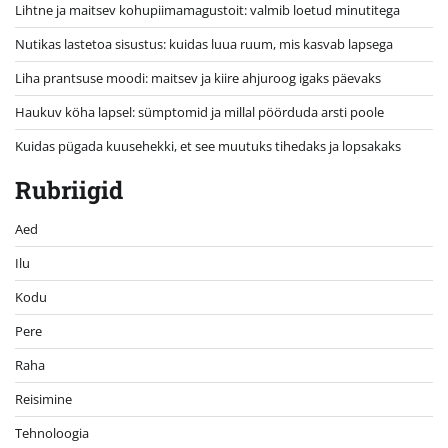
Lihtne ja maitsev kohupiimamagustoit: valmib loetud minutitega
Nutikas lastetoa sisustus: kuidas luua ruum, mis kasvab lapsega
Liha prantsuse moodi: maitsev ja kiire ahjuroog igaks päevaks
Haukuv köha lapsel: sümptomid ja millal pöörduda arsti poole
Kuidas pügada kuusehekki, et see muutuks tihedaks ja lopsakaks
Rubriigid
Aed
Ilu
Kodu
Pere
Raha
Reisimine
Tehnoloogia