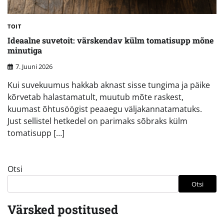
TOIT
Ideaalne suvetoit: värskendav külm tomatisupp mõne
minutiga
7. Juuni 2026
Kui suvekuumus hakkab aknast sisse tungima ja päike
kõrvetab halastamatult, muutub mõte raskest,
kuumast õhtusöögist peaaegu väljakannatamatuks.
Just sellistel hetkedel on parimaks sõbraks külm
tomatisupp […]
Otsi
Otsi
Värsked postitused