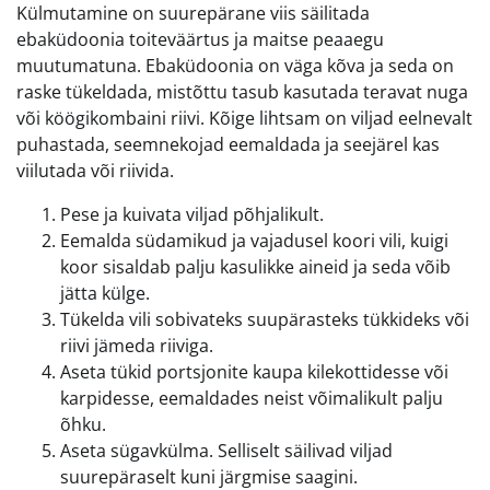
Külmutamine on suurepärane viis säilitada
ebaküdoonia toiteväärtus ja maitse peaaegu
muutumatuna. Ebaküdoonia on väga kõva ja seda on
raske tükeldada, mistõttu tasub kasutada teravat nuga
või köögikombaini riivi. Kõige lihtsam on viljad eelnevalt
puhastada, seemnekojad eemaldada ja seejärel kas
viilutada või riivida.
Pese ja kuivata viljad põhjalikult.
Eemalda südamikud ja vajadusel koori vili, kuigi
koor sisaldab palju kasulikke aineid ja seda võib
jätta külge.
Tükelda vili sobivateks suupärasteks tükkideks või
riivi jämeda riiviga.
Aseta tükid portsjonite kaupa kilekottidesse või
karpidesse, eemaldades neist võimalikult palju
õhku.
Aseta sügavkülma. Selliselt säilivad viljad
suurepäraselt kuni järgmise saagini.