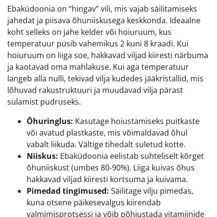
Ebaküdoonia on “hingav” vili, mis vajab säilitamiseks
jahedat ja piisava õhuniiskusega keskkonda. Ideaalne
koht selleks on jahe kelder või hoiuruum, kus
temperatuur püsib vahemikus 2 kuni 8 kraadi. Kui
hoiuruum on liiga soe, hakkavad viljad kiiresti närbuma
ja kaotavad oma mahlakuse. Kui aga temperatuur
langeb alla nulli, tekivad vilja kudedes jääkristallid, mis
lõhuvad rakustruktuuri ja muudavad vilja pärast
sulamist pudruseks.
Õhuringlus:
Kasutage hoiustamiseks puitkaste
või avatud plastkaste, mis võimaldavad õhul
vabalt liikuda. Vältige tihedalt suletud kotte.
Niiskus:
Ebaküdoonia eelistab suhteliselt kõrget
õhuniiskust (umbes 80-90%). Liiga kuivas õhus
hakkavad viljad kiiresti kortsuma ja kuivama.
Pimedad tingimused:
Säilitage vilju pimedas,
kuna otsene päikesevalgus kiirendab
valmimisprotsessi ja võib põhjustada vitamiinide