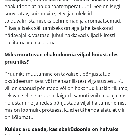
ebaküdooniat hoida toatemperatuuril. See on isegi
soovitatav, kui soovite, et viljad oleksid
toiduvalmistamiseks pehmemad ja aromaatsemad.
Pikaajaliseks säilitamiseks on aga jahe keskkond
hädavajalik, vastasel juhul hakkavad viljad kiiresti
hallitama või närbuma.
Miks muutuvad ebaküdoonia viljad hoiustades
pruuniks?
Pruuniks muutumine on tavaliselt põhjustatud
oksüdeerumisest või mehaanilistest vigastustest. Kui
vili on saanud põrutada või on hakanud kuskilt rikuma,
tekivad sellele pruunid laigud. Samuti võib pikaajaline
hoiustamine jahedas põhjustada viljaliha tumenemist,
mis on loomulik protsess, kuid ei tähenda alati, et vili
on kõlbmatu.
Kuidas aru saada, kas ebaküdoonia on halvaks