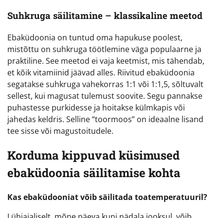
Suhkruga säilitamine – klassikaline meetod
Ebaküdoonia on tuntud oma hapukuse poolest,
mistõttu on suhkruga töötlemine väga populaarne ja
praktiline. See meetod ei vaja keetmist, mis tähendab,
et kõik vitamiinid jäävad alles. Riivitud ebaküdoonia
segatakse suhkruga vahekorras 1:1 või 1:1,5, sõltuvalt
sellest, kui magusat tulemust soovite. Segu pannakse
puhastesse purkidesse ja hoitakse külmkapis või
jahedas keldris. Selline “toormoos” on ideaalne lisand
tee sisse või magustoitudele.
Korduma kippuvad küsimused
ebaküdoonia säilitamise kohta
Kas ebaküdooniat võib säilitada toatemperatuuril?
Lühiajaliselt, mõne päeva kuni nädala jooksul, võib