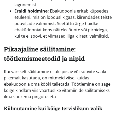
lagunemist.
Eraldi hoidmine:
Ebaküdoonia eritab küpsedes
etüleeni, mis on looduslik gaas, kiirendades teiste
puuviljade valmimist. Seetõttu ärge hoidke
ebaküdooniat koos näiteks õunte või pirnidega,
kui te ei soovi, et viimased liiga kiiresti valmiksid.
Pikaajaline säilitamine:
töötlemismeetodid ja nipid
Kui värskelt säilitamine ei ole piisav või soovite saaki
pikemalt kasutada, on mitmeid viise, kuidas
ebaküdoonia oma kööki talletada. Töötlemine on sageli
kõige kindlam viis väärtuslike vitamiinide säilitamiseks
ilma suurema pingutuseta.
Külmutamine kui kõige tervislikum valik