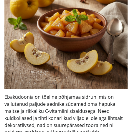
Ebaküdoonia on tõeline põhjamaa sidrun, mis on
vallutanud paljude aednike südamed oma hapuka
maitse ja rikkaliku C-vitamiini sisaldusega. Need
kuldkollased ja tihti konarlikud viljad ei ole aga lihtsalt
dekoratiivsed; nad on suurepärased toorained nii