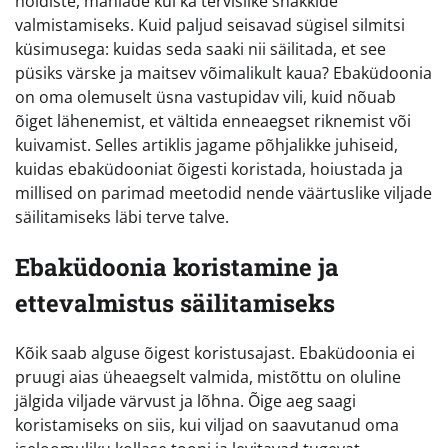
hoidiste, mahlade kui ka tervislike snäkkide
valmistamiseks. Kuid paljud seisavad sügisel silmitsi
küsimusega: kuidas seda saaki nii säilitada, et see
püsiks värske ja maitsev võimalikult kaua? Ebaküdoonia
on oma olemuselt üsna vastupidav vili, kuid nõuab
õiget lähenemist, et vältida enneaegset riknemist või
kuivamist. Selles artiklis jagame põhjalikke juhiseid,
kuidas ebaküdooniat õigesti koristada, hoiustada ja
millised on parimad meetodid nende väärtuslike viljade
säilitamiseks läbi terve talve.
Ebaküdoonia koristamine ja
ettevalmistus säilitamiseks
Kõik saab alguse õigest koristusajast. Ebaküdoonia ei
pruugi aias üheaegselt valmida, mistõttu on oluline
jälgida viljade värvust ja lõhna. Õige aeg saagi
koristamiseks on siis, kui viljad on saavutanud oma