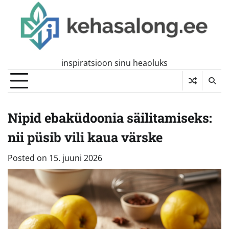
Skip
to
content
inspiratsioon sinu heaoluks
Nipid ebaküdoonia säilitamiseks:
nii püsib vili kaua värske
Posted on
15. juuni 2026