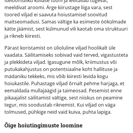
iseloomuliku kollase tooni ja levitavad tugevat,
meeldivat aroomi. Ärge kiirustage liiga vara, sest
toored viljad ei saavuta hoiustamisel soovitud
maitseomadusi. Samas vältige ka esimeste öökülmade
kätte jäämist, sest külmunud vili kaotab oma struktuuri
ja rikneb kiiresti.
Pärast koristamist on ülioluline viljad hoolikalt üle
vaadata. Säilitamiseks sobivad vaid terved, vigastusteta
ja plekkideta viljad. Igasugune mõlk, kriimustus või
putukakahjustus on potentsiaalne koht hallituse ja
mädaniku tekkeks, mis võib kiiresti levida kogu
hoiukastile. Puhastage viljad õrnalt pehme harjaga, et
eemaldada mullajäägid ja taimeosad. Pesemist enne
pikaajalist säilitamist vältige, sest niiskus on peamine
tegur, mis soodustab riknemist. Kui viljad on väga
tolmused, pühkige neid vaid kuiva, puhta lapiga.
Õige hoiutingimuste loomine