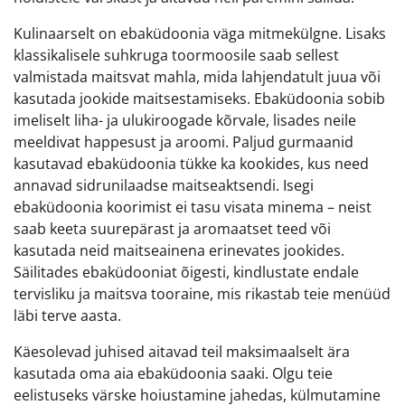
Kulinaarselt on ebaküdoonia väga mitmekülgne. Lisaks
klassikalisele suhkruga toormoosile saab sellest
valmistada maitsvat mahla, mida lahjendatult juua või
kasutada jookide maitsestamiseks. Ebaküdoonia sobib
imeliselt liha- ja ulukiroogade kõrvale, lisades neile
meeldivat happesust ja aroomi. Paljud gurmaanid
kasutavad ebaküdoonia tükke ka kookides, kus need
annavad sidrunilaadse maitseaktsendi. Isegi
ebaküdoonia koorimist ei tasu visata minema – neist
saab keeta suurepärast ja aromaatset teed või
kasutada neid maitseainena erinevates jookides.
Säilitades ebaküdooniat õigesti, kindlustate endale
tervisliku ja maitsva tooraine, mis rikastab teie menüüd
läbi terve aasta.
Käesolevad juhised aitavad teil maksimaalselt ära
kasutada oma aia ebaküdoonia saaki. Olgu teie
eelistuseks värske hoiustamine jahedas, külmutamine