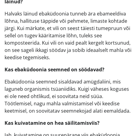
läinud?
Halvaks läinud ebaküdoonia tunneb ära ebameeldiva
lõhna, hallituse täppide või pehmete, limaste kohtade
järgi. Kui märkate, et vili on seest täiesti tumepruun või
sellel on tugev kääritamise lõhn, tuleks see
komposteerida. Kui vili on vaid pealt kergelt kortsunud,
on see sageli ikkagi söödav ja sobib ideaalselt mahla või
keedise tegemiseks.
Kas ebaküdoonia seemned on söödavad?
Ebaküdoonia seemned sisaldavad amügdaliini, mis
laguneb organismis tsüaniidiks. Kuigi väheses koguses
ei ole need ohtlikud, ei soovitata neid süüa.
Töötlemisel, nagu mahla valmistamisel või keedise
keetmisel, on soovitatav seemnekojad alati eemaldada.
Kas kuivatamine on hea säilitamisviis?
Jah, kuivatamine on suurepärane viis ebaküdoonia