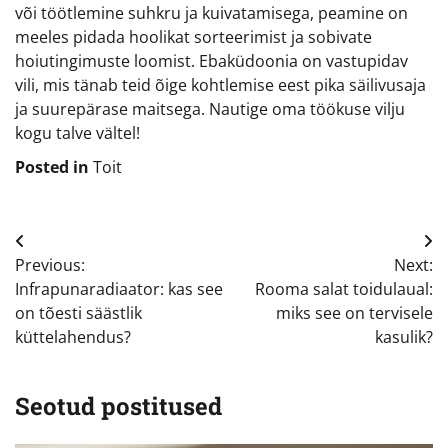
või töötlemine suhkru ja kuivatamisega, peamine on
meeles pidada hoolikat sorteerimist ja sobivate
hoiutingimuste loomist. Ebaküdoonia on vastupidav
vili, mis tänab teid õige kohtlemise eest pika säilivusaja
ja suurepärase maitsega. Nautige oma töökuse vilju
kogu talve vältel!
Posted in
Toit
Navigeerimine
Previous:
Next:
Infrapunaradiaator: kas see
Rooma salat toidulaual:
on tõesti säästlik
miks see on tervisele
küttelahendus?
kasulik?
Seotud postitused