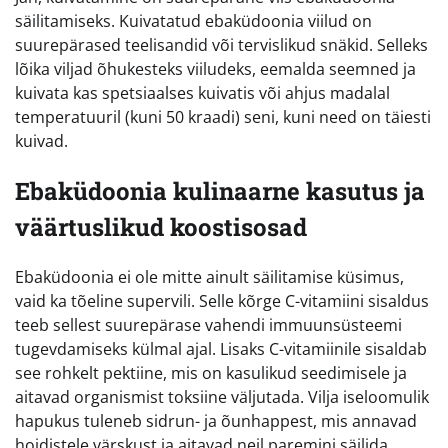
säilitamiseks. Kuivatatud ebaküdoonia viilud on
suurepärased teelisandid või tervislikud snäkid. Selleks
lõika viljad õhukesteks viiludeks, eemalda seemned ja
kuivata kas spetsiaalses kuivatis või ahjus madalal
temperatuuril (kuni 50 kraadi) seni, kuni need on täiesti
kuivad.
Ebaküdoonia kulinaarne kasutus ja
väärtuslikud koostisosad
Ebaküdoonia ei ole mitte ainult säilitamise küsimus,
vaid ka tõeline supervili. Selle kõrge C-vitamiini sisaldus
teeb sellest suurepärase vahendi immuunsüsteemi
tugevdamiseks külmal ajal. Lisaks C-vitamiinile sisaldab
see rohkelt pektiine, mis on kasulikud seedimisele ja
aitavad organismist toksiine väljutada. Vilja iseloomulik
hapukus tuleneb sidrun- ja õunhappest, mis annavad
hoidistele värskust ja aitavad neil paremini säilida.