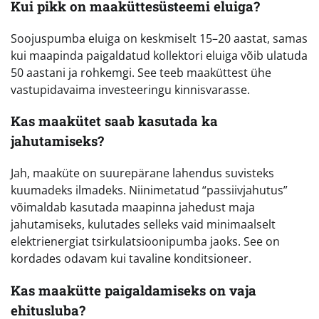
Kui pikk on maaküttesüsteemi eluiga?
Soojuspumba eluiga on keskmiselt 15–20 aastat, samas
kui maapinda paigaldatud kollektori eluiga võib ulatuda
50 aastani ja rohkemgi. See teeb maaküttest ühe
vastupidavaima investeeringu kinnisvarasse.
Kas maakütet saab kasutada ka
jahutamiseks?
Jah, maaküte on suurepärane lahendus suvisteks
kuumadeks ilmadeks. Niinimetatud “passiivjahutus”
võimaldab kasutada maapinna jahedust maja
jahutamiseks, kulutades selleks vaid minimaalselt
elektrienergiat tsirkulatsioonipumba jaoks. See on
kordades odavam kui tavaline konditsioneer.
Kas maakütte paigaldamiseks on vaja
ehitusluba?