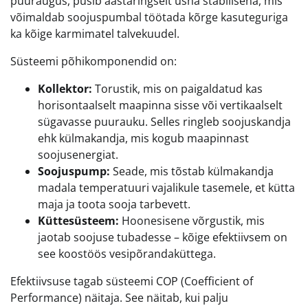
puuraugus, püsib aastaringselt üsna stabiilsena, mis
võimaldab soojuspumbal töötada kõrge kasuteguriga
ka kõige karmimatel talvekuudel.
Süsteemi põhikomponendid on:
Kollektor:
Torustik, mis on paigaldatud kas
horisontaalselt maapinna sisse või vertikaalselt
sügavasse puurauku. Selles ringleb soojuskandja
ehk külmakandja, mis kogub maapinnast
soojusenergiat.
Soojuspump:
Seade, mis tõstab külmakandja
madala temperatuuri vajalikule tasemele, et kütta
maja ja toota sooja tarbevett.
Küttesüsteem:
Hoonesisene võrgustik, mis
jaotab soojuse tubadesse – kõige efektiivsem on
see koostöös vesipõrandaküttega.
Efektiivsuse tagab süsteemi COP (Coefficient of
Performance) näitaja. See näitab, kui palju