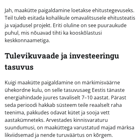
Jah, maakütte paigaldamine loetakse ehitustegevuseks.
Teil tuleb esitada kohalikule omavalitsusele ehitusteatis
ja vajadusel projekt. Eriti oluline on see puuraukude
puhul, mis nõuavad tihti ka kooskõlastusi
keskkonnaametiga.
Tulevikuvaade ja investeeringu
tasuvus
Kuigi maakütte paigaldamine on märkimisväärne
ühekordne kulu, on selle tasuvusaeg Eestis tänaste
energiahindade juures tavaliselt 7–10 aastat. Pärast
seda perioodi hakkab süsteem teile reaalselt raha
teenima, pakkudes odavat kütet ja sooja vett
aastakümneteks. Arvestades kinnisvaraturu
suundumusi, on maaküttega varustatud majad märksa
likviidsemad ja nende turuväärtus on kõrgem.