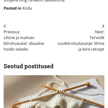
soojana ning rahakoti säästetuna.
Posted in
Kodu
Navigeerimine
Previous:
Next:
Lihtne ja maitsev
Tervislik
kõrvitsasalat: ideaalne
suvikõrvitsalasanje: lihtne
hoidis talveks
ja kiire retsept
Seotud postitused