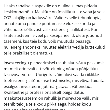
Lisaks rahalisele aspektile on oluline silmas pidada
keskkonnamõju. Maaküte on fossiilkütuste vaba ja selle
CO2-jalajälg on kaduvväike. Valides selle tehnoloogia,
annate oma panuse puhtamasse elukeskkonda ja
vähendate sõltuvust välistest energiaallikatest. Kui
lisate süsteemile veel päikesepaneelid, olete jõudnud
tasemeni, kus teie kodu võib muutuda peaaegu
nullenergiahooneks, muutes elektriarved ja küttekulud
teile praktiliselt olematuks.
Investeeringu planeerimisel tasub alati võtta pakkumisi
mitmelt erinevalt ettevõttelt ning nõuda põhjalikku
tasuvusarvutust. Uurige ka võimalusi saada riiklikke
toetusi energiatõhususe tõstmiseks, mis võivad aidata
esialgset investeeringut märgatavalt vähendada.
Kvaliteetne ja professionaalselt paigaldatud
maaküttesüsteem on rahulik ja murevaba valik, mis
teenib teid ja teie kodu pikka aega, hoides kodu