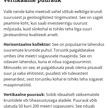
Valik nende kahe meetodi vahel sõltub eelkõige krundi
suurusest ja geoloogilistest tingimustest. See on sageli
peamine koht, kus saab investeeringu suurust
mõjutada, kuid siinkohal ei tohiks teha liiga suuri
järeleandmisi kvaliteedi arvelt.
Horisontaalne kollektor:
See on populaarne lahendus
suuremate kruntide puhul. Torustik paigaldatakse
umbes ühe meetri sügavusele maapinda. See on
odavam lahendus, kuna ei nõua sügavpuurimist.
Miinuseks on see, et paigaldusala peab olema piisavalt
suur ja vaba ehitistest, puudest või tulevastest
peenardest, sest torustiku kohal ei tohiks teha sügavat
maapinnatööd.
Vertikaalne puurauk:
Sobib ideaalselt väiksematele
kruntidele või tiheasustusega aladele. Puurauk võib
ulatuda 50 kuni 200 meetri sügavuseni. See nõuab