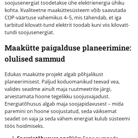
soojusenergiat toodetakse ühe elektrienergia ühiku
kohta. Kvaliteetne maaküttesüsteem võib saavutada
COP-väärtuse vahemikus 4–5, mis tähendab, et iga
tarbitud kilovatt-tund elektrit toodab kuni viis kilovatt-
tundi soojusenergiat.
Maakütte paigalduse planeerimine:
olulised sammud
Edukas maakütte projekt algab põhjalikust
planeerimisest. Paljud koduomanikud teevad vea,
valides seadme ainult maja ruutmeetrite järgi,
arvestamata hoone tegelikku soojusvajadust.
Energiatõhusus algab maja soojapidavusest – mida
paremini on hoone soojustatud, seda väiksemat
seadet on vaja ja seda vähem energiat kulub süsteemi
töös hoidmiseks.