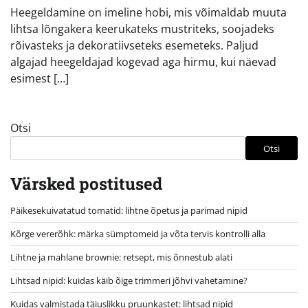
Heegeldamine on imeline hobi, mis võimaldab muuta
lihtsa lõngakera keerukateks mustriteks, soojadeks
rõivasteks ja dekoratiivseteks esemeteks. Paljud
algajad heegeldajad kogevad aga hirmu, kui näevad
esimest […]
Otsi
Otsi
Värsked postitused
Päikesekuivatatud tomatid: lihtne õpetus ja parimad nipid
Kõrge vererõhk: märka sümptomeid ja võta tervis kontrolli alla
Lihtne ja mahlane brownie: retsept, mis õnnestub alati
Lihtsad nipid: kuidas käib õige trimmeri jõhvi vahetamine?
Kuidas valmistada täiuslikku pruunkastet: lihtsad nipid