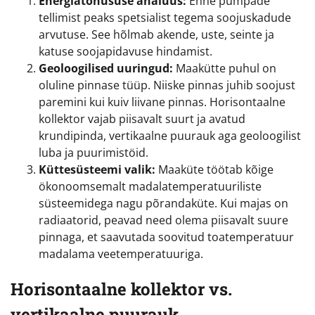
Energiatõhususe analüüs:
Enne pumpade
tellimist peaks spetsialist tegema soojuskadude
arvutuse. See hõlmab akende, uste, seinte ja
katuse soojapidavuse hindamist.
Geoloogilised uuringud:
Maakütte puhul on
oluline pinnase tüüp. Niiske pinnas juhib soojust
paremini kui kuiv liivane pinnas. Horisontaalne
kollektor vajab piisavalt suurt ja avatud
krundipinda, vertikaalne puurauk aga geoloogilist
luba ja puurimistöid.
Küttesüsteemi valik:
Maaküte töötab kõige
ökonoomsemalt madalatemperatuuriliste
süsteemidega nagu põrandaküte. Kui majas on
radiaatorid, peavad need olema piisavalt suure
pinnaga, et saavutada soovitud toatemperatuur
madalama veetemperatuuriga.
Horisontaalne kollektor vs.
vertikaalne puurauk