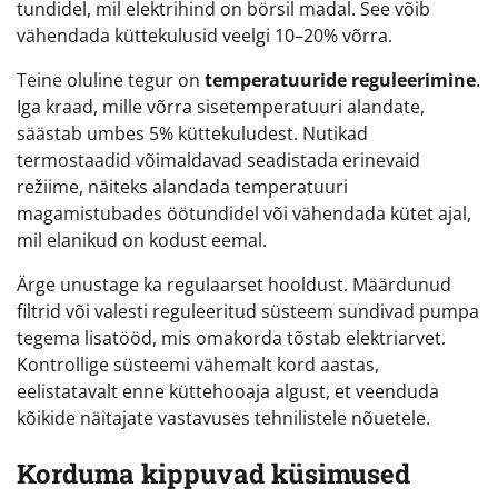
tundidel, mil elektrihind on börsil madal. See võib
vähendada küttekulusid veelgi 10–20% võrra.
Teine oluline tegur on
temperatuuride reguleerimine
.
Iga kraad, mille võrra sisetemperatuuri alandate,
säästab umbes 5% küttekuludest. Nutikad
termostaadid võimaldavad seadistada erinevaid
režiime, näiteks alandada temperatuuri
magamistubades öötundidel või vähendada kütet ajal,
mil elanikud on kodust eemal.
Ärge unustage ka regulaarset hooldust. Määrdunud
filtrid või valesti reguleeritud süsteem sundivad pumpa
tegema lisatööd, mis omakorda tõstab elektriarvet.
Kontrollige süsteemi vähemalt kord aastas,
eelistatavalt enne küttehooaja algust, et veenduda
kõikide näitajate vastavuses tehnilistele nõuetele.
Korduma kippuvad küsimused