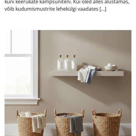
kuni keerukate kampsuniteni. Kui oled alles alustamas,
võib kudumismustrite lehekülgi vaadates […]