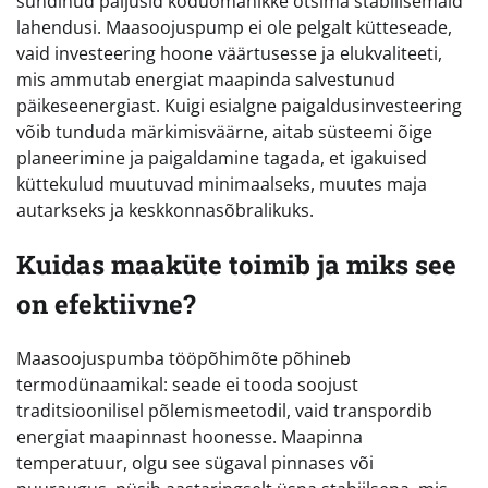
sundinud paljusid koduomanikke otsima stabiilsemaid
lahendusi. Maasoojuspump ei ole pelgalt kütteseade,
vaid investeering hoone väärtusesse ja elukvaliteeti,
mis ammutab energiat maapinda salvestunud
päikeseenergiast. Kuigi esialgne paigaldusinvesteering
võib tunduda märkimisväärne, aitab süsteemi õige
planeerimine ja paigaldamine tagada, et igakuised
küttekulud muutuvad minimaalseks, muutes maja
autarkseks ja keskkonnasõbralikuks.
Kuidas maaküte toimib ja miks see
on efektiivne?
Maasoojuspumba tööpõhimõte põhineb
termodünaamikal: seade ei tooda soojust
traditsioonilisel põlemismeetodil, vaid transpordib
energiat maapinnast hoonesse. Maapinna
temperatuur, olgu see sügaval pinnases või