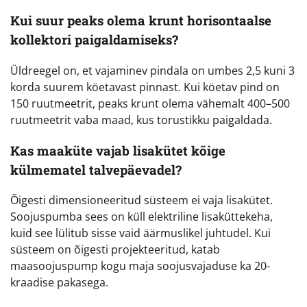
Kui suur peaks olema krunt horisontaalse
kollektori paigaldamiseks?
Üldreegel on, et vajaminev pindala on umbes 2,5 kuni 3
korda suurem köetavast pinnast. Kui köetav pind on
150 ruutmeetrit, peaks krunt olema vähemalt 400–500
ruutmeetrit vaba maad, kus torustikku paigaldada.
Kas maaküte vajab lisakütet kõige
külmematel talvepäevadel?
Õigesti dimensioneeritud süsteem ei vaja lisakütet.
Soojuspumba sees on küll elektriline lisaküttekeha,
kuid see lülitub sisse vaid äärmuslikel juhtudel. Kui
süsteem on õigesti projekteeritud, katab
maasoojuspump kogu maja soojusvajaduse ka 20-
kraadise pakasega.