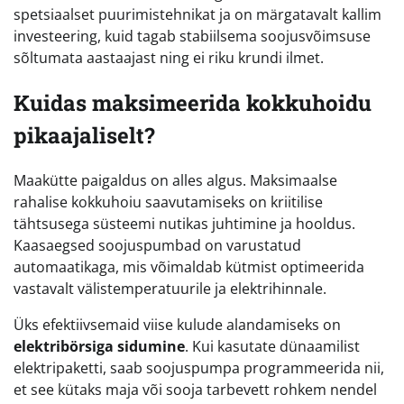
spetsiaalset puurimistehnikat ja on märgatavalt kallim
investeering, kuid tagab stabiilsema soojusvõimsuse
sõltumata aastaajast ning ei riku krundi ilmet.
Kuidas maksimeerida kokkuhoidu
pikaajaliselt?
Maakütte paigaldus on alles algus. Maksimaalse
rahalise kokkuhoiu saavutamiseks on kriitilise
tähtsusega süsteemi nutikas juhtimine ja hooldus.
Kaasaegsed soojuspumbad on varustatud
automaatikaga, mis võimaldab kütmist optimeerida
vastavalt välistemperatuurile ja elektrihinnale.
Üks efektiivsemaid viise kulude alandamiseks on
elektribörsiga sidumine
. Kui kasutate dünaamilist
elektripaketti, saab soojuspumpa programmeerida nii,
et see kütaks maja või sooja tarbevett rohkem nendel