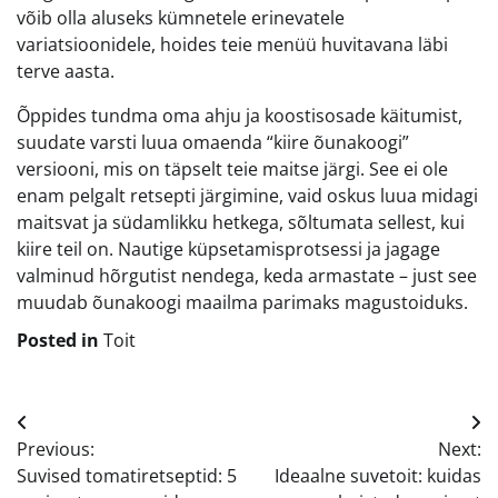
võib olla aluseks kümnetele erinevatele
variatsioonidele, hoides teie menüü huvitavana läbi
terve aasta.
Õppides tundma oma ahju ja koostisosade käitumist,
suudate varsti luua omaenda “kiire õunakoogi”
versiooni, mis on täpselt teie maitse järgi. See ei ole
enam pelgalt retsepti järgimine, vaid oskus luua midagi
maitsvat ja südamlikku hetkega, sõltumata sellest, kui
kiire teil on. Nautige küpsetamisprotsessi ja jagage
valminud hõrgutist nendega, keda armastate – just see
muudab õunakoogi maailma parimaks magustoiduks.
Posted in
Toit
Navigeerimine
Previous:
Next:
Suvised tomatiretseptid: 5
Ideaalne suvetoit: kuidas