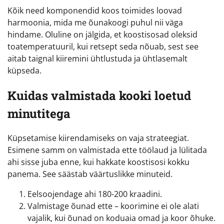
Kõik need komponendid koos toimides loovad
harmoonia, mida me õunakoogi puhul nii väga
hindame. Oluline on jälgida, et koostisosad oleksid
toatemperatuuril, kui retsept seda nõuab, sest see
aitab taignal kiiremini ühtlustuda ja ühtlasemalt
küpseda.
Kuidas valmistada kooki loetud
minutitega
Küpsetamise kiirendamiseks on vaja strateegiat.
Esimene samm on valmistada ette töölaud ja lülitada
ahi sisse juba enne, kui hakkate koostisosi kokku
panema. See säästab väärtuslikke minuteid.
Eelsoojendage ahi 180-200 kraadini.
Valmistage õunad ette – koorimine ei ole alati
vajalik, kui õunad on koduaia omad ja koor õhuke.