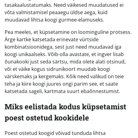
tasakaalustatumaks. Need väikesed muudatused ei
võta valmistamisel peaaegu üldse aega, kuid
muudavad lihtsa koogi gurmee-elamuseks.
Pea meeles, et küpsetamine on loominguline protsess.
Ärge kartke katsetada erinevate vürtside
kombinatsioonidega, sest just need muudavad iga
koogi unikaalseks. Võib-olla avastate, et ingver lisab
õunakooki just seda särtsu, mida olete alati otsinud,
või et väike kogus sidrunikoort muudab koogi
värskemaks ja kergemaks. Kõik need valikud on teie
teha ja kiire koogi juures ongi parim see, et saate
katsetada sageli, kartmata suurt ebaõnnestumist.
Miks eelistada kodus küpsetamist
poest ostetud kookidele
Poest ostetud koogid võivad tunduda lihtsa