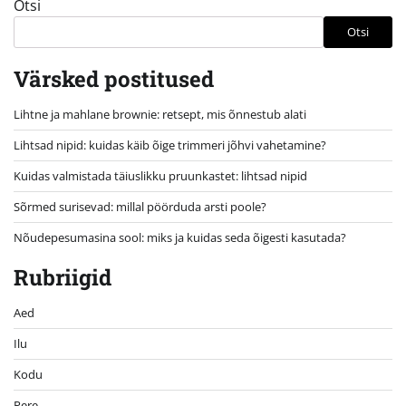
Otsi
Otsi
Värsked postitused
Lihtne ja mahlane brownie: retsept, mis õnnestub alati
Lihtsad nipid: kuidas käib õige trimmeri jõhvi vahetamine?
Kuidas valmistada täiuslikku pruunkastet: lihtsad nipid
Sõrmed surisevad: millal pöörduda arsti poole?
Nõudepesumasina sool: miks ja kuidas seda õigesti kasutada?
Rubriigid
Aed
Ilu
Kodu
Pere