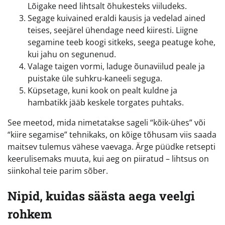
Lõigake need lihtsalt õhukesteks viiludeks.
Segage kuivained eraldi kausis ja vedelad ained
teises, seejärel ühendage need kiiresti. Liigne
segamine teeb koogi sitkeks, seega peatuge kohe,
kui jahu on segunenud.
Valage taigen vormi, laduge õunaviilud peale ja
puistake üle suhkru-kaneeli seguga.
Küpsetage, kuni kook on pealt kuldne ja
hambatikk jääb keskele torgates puhtaks.
See meetod, mida nimetatakse sageli “kõik-ühes” või
“kiire segamise” tehnikaks, on kõige tõhusam viis saada
maitsev tulemus vähese vaevaga. Ärge püüdke retsepti
keerulisemaks muuta, kui aeg on piiratud – lihtsus on
siinkohal teie parim sõber.
Nipid, kuidas säästa aega veelgi
rohkem