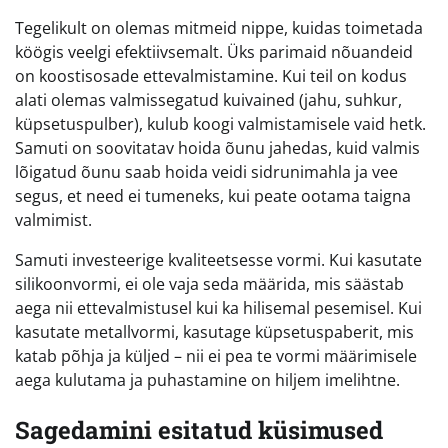
Tegelikult on olemas mitmeid nippe, kuidas toimetada
köögis veelgi efektiivsemalt. Üks parimaid nõuandeid
on koostisosade ettevalmistamine. Kui teil on kodus
alati olemas valmissegatud kuivained (jahu, suhkur,
küpsetuspulber), kulub koogi valmistamisele vaid hetk.
Samuti on soovitatav hoida õunu jahedas, kuid valmis
lõigatud õunu saab hoida veidi sidrunimahla ja vee
segus, et need ei tumeneks, kui peate ootama taigna
valmimist.
Samuti investeerige kvaliteetsesse vormi. Kui kasutate
silikoonvormi, ei ole vaja seda määrida, mis säästab
aega nii ettevalmistusel kui ka hilisemal pesemisel. Kui
kasutate metallvormi, kasutage küpsetuspaberit, mis
katab põhja ja küljed – nii ei pea te vormi määrimisele
aega kulutama ja puhastamine on hiljem imelihtne.
Sagedamini esitatud küsimused