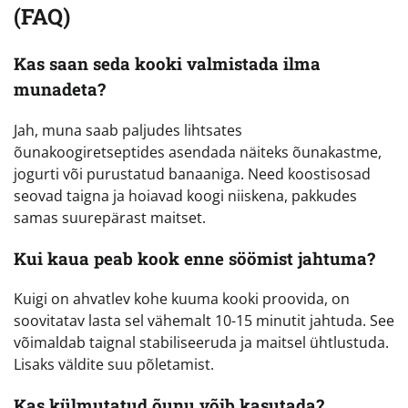
(FAQ)
Kas saan seda kooki valmistada ilma
munadeta?
Jah, muna saab paljudes lihtsates
õunakoogiretseptides asendada näiteks õunakastme,
jogurti või purustatud banaaniga. Need koostisosad
seovad taigna ja hoiavad koogi niiskena, pakkudes
samas suurepärast maitset.
Kui kaua peab kook enne söömist jahtuma?
Kuigi on ahvatlev kohe kuuma kooki proovida, on
soovitatav lasta sel vähemalt 10-15 minutit jahtuda. See
võimaldab taignal stabiliseeruda ja maitsel ühtlustuda.
Lisaks väldite suu põletamist.
Kas külmutatud õunu võib kasutada?