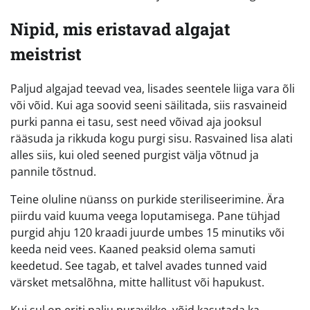
Nipid, mis eristavad algajat
meistrist
Paljud algajad teevad vea, lisades seentele liiga vara õli
või võid. Kui aga soovid seeni säilitada, siis rasvaineid
purki panna ei tasu, sest need võivad aja jooksul
rääsuda ja rikkuda kogu purgi sisu. Rasvained lisa alati
alles siis, kui oled seened purgist välja võtnud ja
pannile tõstnud.
Teine oluline nüanss on purkide steriliseerimine. Ära
piirdu vaid kuuma veega loputamisega. Pane tühjad
purgid ahju 120 kraadi juurde umbes 15 minutiks või
keeda neid vees. Kaaned peaksid olema samuti
keedetud. See tagab, et talvel avades tunned vaid
värsket metsalõhna, mitte hallitust või hapukust.