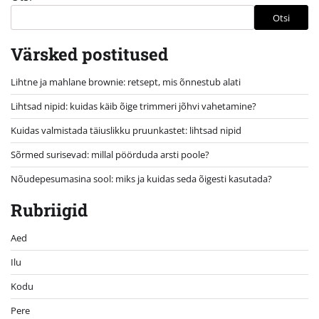
Otsi
Värsked postitused
Lihtne ja mahlane brownie: retsept, mis õnnestub alati
Lihtsad nipid: kuidas käib õige trimmeri jõhvi vahetamine?
Kuidas valmistada täiuslikku pruunkastet: lihtsad nipid
Sõrmed surisevad: millal pöörduda arsti poole?
Nõudepesumasina sool: miks ja kuidas seda õigesti kasutada?
Rubriigid
Aed
Ilu
Kodu
Pere