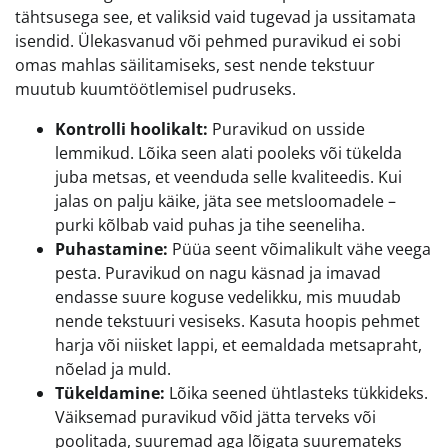
tähtsusega see, et valiksid vaid tugevad ja ussitamata
isendid. Ülekasvanud või pehmed puravikud ei sobi
omas mahlas säilitamiseks, sest nende tekstuur
muutub kuumtöötlemisel pudruseks.
Kontrolli hoolikalt:
Puravikud on usside
lemmikud. Lõika seen alati pooleks või tükelda
juba metsas, et veenduda selle kvaliteedis. Kui
jalas on palju käike, jäta see metsloomadele –
purki kõlbab vaid puhas ja tihe seeneliha.
Puhastamine:
Püüa seent võimalikult vähe veega
pesta. Puravikud on nagu käsnad ja imavad
endasse suure koguse vedelikku, mis muudab
nende tekstuuri vesiseks. Kasuta hoopis pehmet
harja või niisket lappi, et eemaldada metsapraht,
nõelad ja muld.
Tükeldamine:
Lõika seened ühtlasteks tükkideks.
Väiksemad puravikud võid jätta terveks või
poolitada, suuremad aga lõigata suuremateks