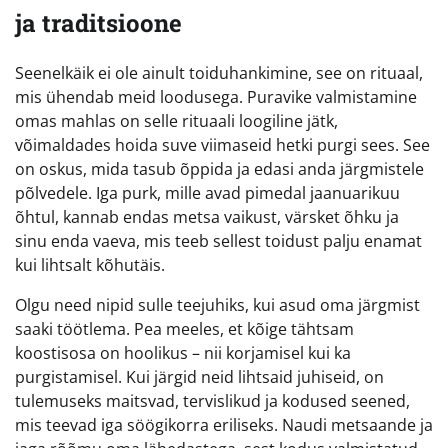
ja traditsioone
Seenelkäik ei ole ainult toiduhankimine, see on rituaal,
mis ühendab meid loodusega. Puravike valmistamine
omas mahlas on selle rituaali loogiline jätk,
võimaldades hoida suve viimaseid hetki purgi sees. See
on oskus, mida tasub õppida ja edasi anda järgmistele
põlvedele. Iga purk, mille avad pimedal jaanuarikuu
õhtul, kannab endas metsa vaikust, värsket õhku ja
sinu enda vaeva, mis teeb sellest toidust palju enamat
kui lihtsalt kõhutäis.
Olgu need nipid sulle teejuhiks, kui asud oma järgmist
saaki töötlema. Pea meeles, et kõige tähtsam
koostisosa on hoolikus – nii korjamisel kui ka
purgistamisel. Kui järgid neid lihtsaid juhiseid, on
tulemuseks maitsvad, tervislikud ja kodused seened,
mis teevad iga söögikorra eriliseks. Naudi metsaande ja