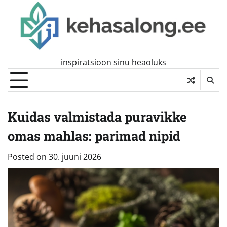
Skip
to
content
inspiratsioon sinu heaoluks
Kuidas valmistada puravikke
omas mahlas: parimad nipid
Posted on
30. juuni 2026