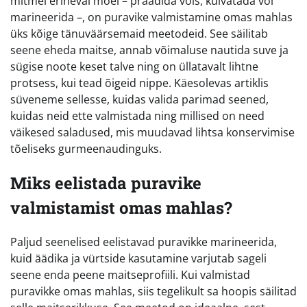
mitmel erineval moel – praadida võis, kuivatada või
marineerida –, on puravike valmistamine omas mahlas
üks kõige tänuväärsemaid meetodeid. See säilitab
seene eheda maitse, annab võimaluse nautida suve ja
sügise noote keset talve ning on üllatavalt lihtne
protsess, kui tead õigeid nippe. Käesolevas artiklis
süveneme sellesse, kuidas valida parimad seened,
kuidas neid ette valmistada ning millised on need
väikesed saladused, mis muudavad lihtsa konservimise
tõeliseks gurmeenaudinguks.
Miks eelistada puravike
valmistamist omas mahlas?
Paljud seenelised eelistavad puravikke marineerida,
kuid äädika ja vürtside kasutamine varjutab sageli
seene enda peene maitseprofiili. Kui valmistad
puravikke omas mahlas, siis tegelikult sa hoopis säilitad