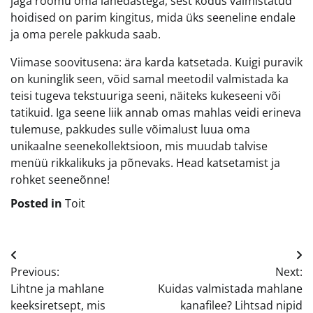
jaga rõõmu oma lähedastega, sest kodus valmistatud
hoidised on parim kingitus, mida üks seeneline endale
ja oma perele pakkuda saab.
Viimase soovitusena: ära karda katsetada. Kuigi puravik
on kuninglik seen, võid samal meetodil valmistada ka
teisi tugeva tekstuuriga seeni, näiteks kukeseeni või
tatikuid. Iga seene liik annab omas mahlas veidi erineva
tulemuse, pakkudes sulle võimalust luua oma
unikaalne seenekollektsioon, mis muudab talvise
menüü rikkalikuks ja põnevaks. Head katsetamist ja
rohket seeneõnne!
Posted in
Toit
Navigeerimine
Previous:
Next:
Lihtne ja mahlane
Kuidas valmistada mahlane
keeksiretsept, mis
kanafilee? Lihtsad nipid