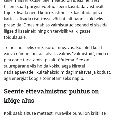
selle maitserikkuse. See meetod on ideaalne, sest
hiljem saad purgist võetud seeni kasutada vastavalt
tujule: lisada need koorekastmesse, kasutada pitsa
katteks, lisada risottosse või lihtsalt pannil kuldseks
praadida. Omas mahlas valmistatud seened ei sisalda
liigseid lisaaineid ning on tervislik valik igasse
toidulauale.
Teine suur eelis on kasutusmugavus. Kui oled kord
vaeva näinud, on sul talveks valmis “valmistoit”, mida ei
pea enne tarvitamist pikalt töötlema. See on
suurepärane viis hoida kokku aega kiiretel
nädalapäevadel, kui tahaksid midagi maitsvat ja kodust,
aga energiat köögis toimetamiseks napib.
Seente ettevalmistus: puhtus on
kõige alus
Kõik saab alguse metsast. Puravike puhul on kriitilise