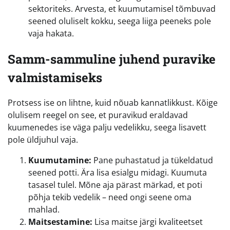
sektoriteks. Arvesta, et kuumutamisel tõmbuvad
seened oluliselt kokku, seega liiga peeneks pole
vaja hakata.
Samm-sammuline juhend puravike
valmistamiseks
Protsess ise on lihtne, kuid nõuab kannatlikkust. Kõige
olulisem reegel on see, et puravikud eraldavad
kuumenedes ise väga palju vedelikku, seega lisavett
pole üldjuhul vaja.
Kuumutamine:
Pane puhastatud ja tükeldatud
seened potti. Ära lisa esialgu midagi. Kuumuta
tasasel tulel. Mõne aja pärast märkad, et poti
põhja tekib vedelik – need ongi seene oma
mahlad.
Maitsestamine:
Lisa maitse järgi kvaliteetset