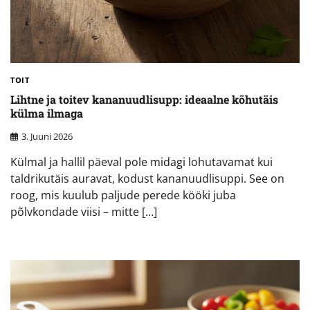
TOIT
Lihtne ja toitev kananuudlisupp: ideaalne kõhutäis
külma ilmaga
3. Juuni 2026
Külmal ja hallil päeval pole midagi lohutavamat kui
taldrikutäis auravat, kodust kananuudlisuppi. See on
roog, mis kuulub paljude perede kööki juba
põlvkondade viisi – mitte […]