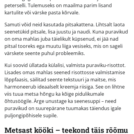
peterselli. Tulemuseks on maailma parim lisand
kartulite või värske pasta kõrvale.
Samuti võid neid kasutada pitsakattena. Lihtsalt laota
seenetükid pitsale, lisa juustu ja naudi. Kuna puravikud
on oma mahlas juba täielikult küpsenud, ei jää nad
pitsal tooreks ega muutu liiga vesiseks, mis on sageli
värskete seente puhul probleemiks.
Kui soovid üllatada külalisi, valmista puraviku-risottot.
Lisades omas mahlas seened risottosse valmistamise
lõppfaasis, säilitad seente tekstuuri ja maitse, mis
harmoneerub ideaalselt kreemja riisiga. See on lihtne
viis tuua metsa hõngu ka kõige pidulikumale
õhtusöögile. Ärge unustage ka seenesuppi – need
puravikud on suurepärane tuumakas täiendus igale
puljongipõhisele supile.
Metsast kööki – teekond täis rõõmu