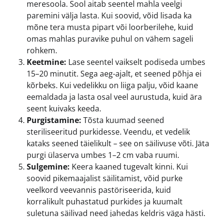
meresoola. Sool aitab seentel mahla veelgi
paremini välja lasta. Kui soovid, võid lisada ka
mõne tera musta pipart või loorberilehe, kuid
omas mahlas puravike puhul on vähem sageli
rohkem.
Keetmine:
Lase seentel vaikselt podiseda umbes
15–20 minutit. Sega aeg-ajalt, et seened põhja ei
kõrbeks. Kui vedelikku on liiga palju, võid kaane
eemaldada ja lasta osal veel aurustuda, kuid ära
seent kuivaks keeda.
Purgistamine:
Tõsta kuumad seened
steriliseeritud purkidesse. Veendu, et vedelik
kataks seened täielikult – see on säilivuse võti. Jäta
purgi ülaserva umbes 1–2 cm vaba ruumi.
Sulgemine:
Keera kaaned tugevalt kinni. Kui
soovid pikemaajalist säilitamist, võid purke
veelkord veevannis pastöriseerida, kuid
korralikult puhastatud purkides ja kuumalt
suletuna säilivad need jahedas keldris väga hästi.