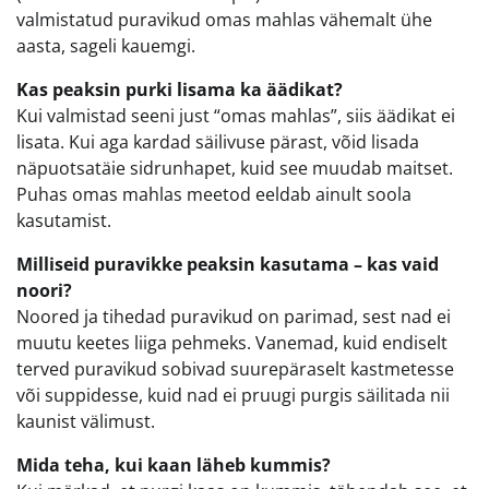
valmistatud puravikud omas mahlas vähemalt ühe
aasta, sageli kauemgi.
Kas peaksin purki lisama ka äädikat?
Kui valmistad seeni just “omas mahlas”, siis äädikat ei
lisata. Kui aga kardad säilivuse pärast, võid lisada
näpuotsatäie sidrunhapet, kuid see muudab maitset.
Puhas omas mahlas meetod eeldab ainult soola
kasutamist.
Milliseid puravikke peaksin kasutama – kas vaid
noori?
Noored ja tihedad puravikud on parimad, sest nad ei
muutu keetes liiga pehmeks. Vanemad, kuid endiselt
terved puravikud sobivad suurepäraselt kastmetesse
või suppidesse, kuid nad ei pruugi purgis säilitada nii
kaunist välimust.
Mida teha, kui kaan läheb kummis?