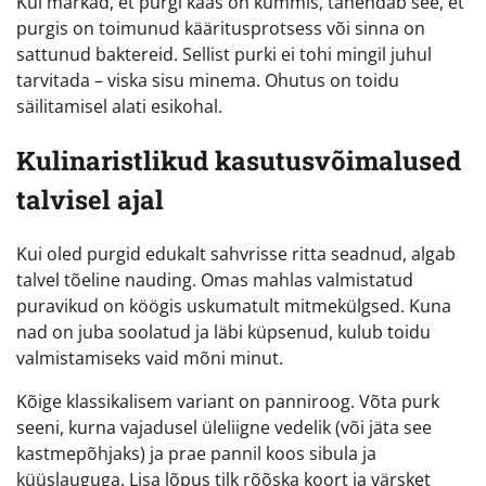
Kui märkad, et purgi kaas on kummis, tähendab see, et
purgis on toimunud kääritusprotsess või sinna on
sattunud baktereid. Sellist purki ei tohi mingil juhul
tarvitada – viska sisu minema. Ohutus on toidu
säilitamisel alati esikohal.
Kulinaristlikud kasutusvõimalused
talvisel ajal
Kui oled purgid edukalt sahvrisse ritta seadnud, algab
talvel tõeline nauding. Omas mahlas valmistatud
puravikud on köögis uskumatult mitmekülgsed. Kuna
nad on juba soolatud ja läbi küpsenud, kulub toidu
valmistamiseks vaid mõni minut.
Kõige klassikalisem variant on panniroog. Võta purk
seeni, kurna vajadusel üleliigne vedelik (või jäta see
kastmepõhjaks) ja prae pannil koos sibula ja
küüslauguga. Lisa lõpus tilk rõõska koort ja värsket