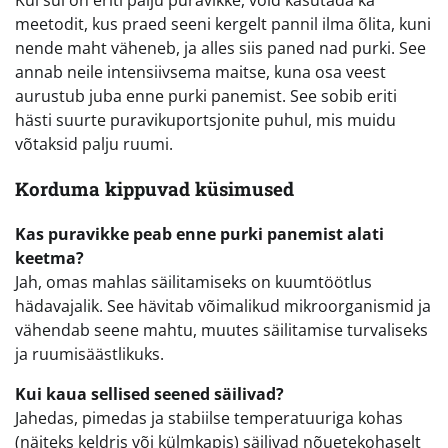
Kui sul on eriti palju puravikke, võid kasutada ka
meetodit, kus praed seeni kergelt pannil ilma õlita, kuni
nende maht väheneb, ja alles siis paned nad purki. See
annab neile intensiivsema maitse, kuna osa veest
aurustub juba enne purki panemist. See sobib eriti
hästi suurte puravikuportsjonite puhul, mis muidu
võtaksid palju ruumi.
Korduma kippuvad küsimused
Kas puravikke peab enne purki panemist alati
keetma?
Jah, omas mahlas säilitamiseks on kuumtöötlus
hädavajalik. See hävitab võimalikud mikroorganismid ja
vähendab seene mahtu, muutes säilitamise turvaliseks
ja ruumisäästlikuks.
Kui kaua sellised seened säilivad?
Jahedas, pimedas ja stabiilse temperatuuriga kohas
(näiteks keldris või külmkapis) säilivad nõuetekohaselt