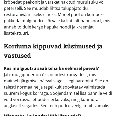
krõbedat peekonit ja värsket hakitud murulauku või
peterselli. See muudab lihtsa talupojatoidu
restoranivääriliseks eineks. Mõnel pool on kombeks
pakkuda mulgipudru kõrvale ka lihtsalt hapukoort, mis
annab toidule kerge hapuka noodi ja kreemjat
lisatekstuuri.
Korduma kippuvad küsimused ja
vastused
Kas mulgiputru saab teha ka eelmisel päeval?
Jah, mulgipuder on üks nendest roogadest, mis
maitseb järgmisel päeval sageli isegi paremini. See on
täiesti normaalne ja tegelikult soovitatav valmistada
suurem kogus korraga. Soojendamisel lisa pannile veidi
võid või rasva, et puder ei kuivaks, ning kuumuta
aeglaselt segades. See teeb pudru veelgi maitsvamaks.
Mida teha, kui puder jääb liiga vedel?