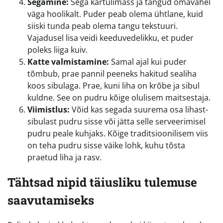
Segamine:
Sega kartulimass ja tangud omavahel
väga hoolikalt. Puder peab olema ühtlane, kuid
siiski tunda peab olema tangu tekstuuri.
Vajadusel lisa veidi keeduvedelikku, et puder
poleks liiga kuiv.
Katte valmistamine:
Samal ajal kui puder
tõmbub, prae pannil peeneks hakitud sealiha
koos sibulaga. Prae, kuni liha on krõbe ja sibul
kuldne. See on pudru kõige olulisem maitsestaja.
Viimistlus:
Võid kas segada suurema osa lihast-
sibulast pudru sisse või jätta selle serveerimisel
pudru peale kuhjaks. Kõige traditsioonilisem viis
on teha pudru sisse väike lohk, kuhu tõsta
praetud liha ja rasv.
Tähtsad nipid täiusliku tulemuse
saavutamiseks