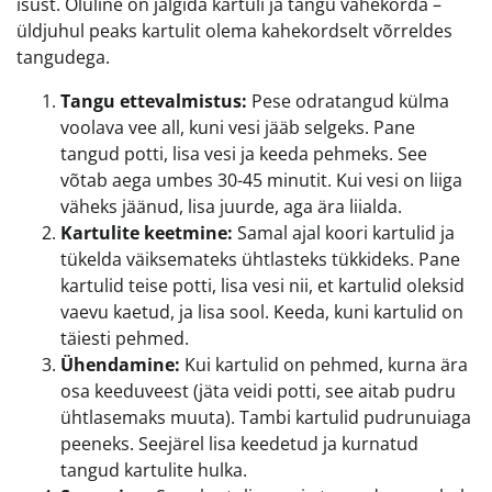
isust. Oluline on jälgida kartuli ja tangu vahekorda –
üldjuhul peaks kartulit olema kahekordselt võrreldes
tangudega.
Tangu ettevalmistus:
Pese odratangud külma
voolava vee all, kuni vesi jääb selgeks. Pane
tangud potti, lisa vesi ja keeda pehmeks. See
võtab aega umbes 30-45 minutit. Kui vesi on liiga
väheks jäänud, lisa juurde, aga ära liialda.
Kartulite keetmine:
Samal ajal koori kartulid ja
tükelda väiksemateks ühtlasteks tükkideks. Pane
kartulid teise potti, lisa vesi nii, et kartulid oleksid
vaevu kaetud, ja lisa sool. Keeda, kuni kartulid on
täiesti pehmed.
Ühendamine:
Kui kartulid on pehmed, kurna ära
osa keeduveest (jäta veidi potti, see aitab pudru
ühtlasemaks muuta). Tambi kartulid pudrunuiaga
peeneks. Seejärel lisa keedetud ja kurnatud
tangud kartulite hulka.