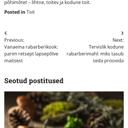
põhimõtet – lihtne, toitev ja kodune toit.
Posted in
Toit
Navigeerimine
Previous:
Next:
Vanaema rabarberikook:
Tervislik kodune
parim retsept lapsepõlve
rabarberimahl: miks tasub
maitsest
seda proovida
Seotud postitused