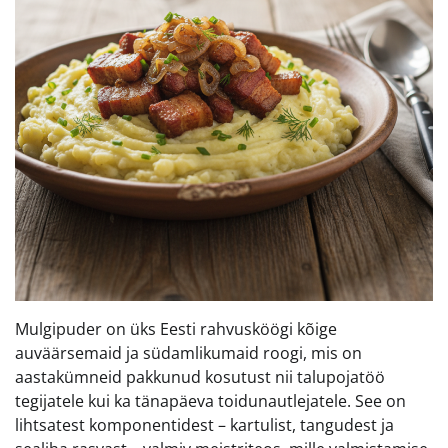
Mulgipuder on üks Eesti rahvusköögi kõige
auväärsemaid ja südamlikumaid roogi, mis on
aastakümneid pakkunud kosutust nii talupojatöö
tegijatele kui ka tänapäeva toidunautlejatele. See on
lihtsatest komponentidest – kartulist, tangudest ja