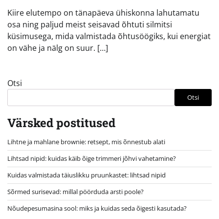
Kiire elutempo on tänapäeva ühiskonna lahutamatu
osa ning paljud meist seisavad õhtuti silmitsi
küsimusega, mida valmistada õhtusöögiks, kui energiat
on vähe ja nälg on suur. […]
Otsi
Otsi
Värsked postitused
Lihtne ja mahlane brownie: retsept, mis õnnestub alati
Lihtsad nipid: kuidas käib õige trimmeri jõhvi vahetamine?
Kuidas valmistada täiuslikku pruunkastet: lihtsad nipid
Sõrmed surisevad: millal pöörduda arsti poole?
Nõudepesumasina sool: miks ja kuidas seda õigesti kasutada?