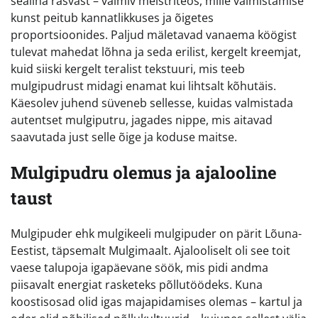
sealiha rasvast – valmiv meistriteos, mille valmistamise
kunst peitub kannatlikkuses ja õigetes
proportsioonides. Paljud mäletavad vanaema köögist
tulevat mahedat lõhna ja seda erilist, kergelt kreemjat,
kuid siiski kergelt teralist tekstuuri, mis teeb
mulgipudrust midagi enamat kui lihtsalt kõhutäis.
Käesolev juhend süveneb sellesse, kuidas valmistada
autentset mulgiputru, jagades nippe, mis aitavad
saavutada just selle õige ja koduse maitse.
Mulgipudru olemus ja ajalooline
taust
Mulgipuder ehk mulgikeeli mulgipuder on pärit Lõuna-
Eestist, täpsemalt Mulgimaalt. Ajalooliselt oli see toit
vaese talupoja igapäevane söök, mis pidi andma
piisavalt energiat rasketeks põllutöödeks. Kuna
koostisosad olid igas majapidamises olemas – kartul ja