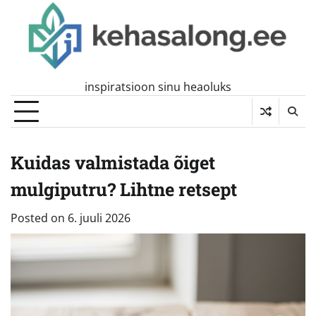
Skip
to
content
inspiratsioon sinu heaoluks
Kuidas valmistada õiget
mulgiputru? Lihtne retsept
Posted on
6. juuli 2026