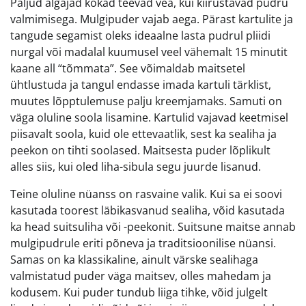
Paljud algajad kokad teevad vea, kui kiirustavad pudru
valmimisega. Mulgipuder vajab aega. Pärast kartulite ja
tangude segamist oleks ideaalne lasta pudrul pliidi
nurgal või madalal kuumusel veel vähemalt 15 minutit
kaane all “tõmmata”. See võimaldab maitsetel
ühtlustuda ja tangul endasse imada kartuli tärklist,
muutes lõpptulemuse palju kreemjamaks. Samuti on
väga oluline soola lisamine. Kartulid vajavad keetmisel
piisavalt soola, kuid ole ettevaatlik, sest ka sealiha ja
peekon on tihti soolased. Maitsesta puder lõplikult
alles siis, kui oled liha-sibula segu juurde lisanud.
Teine oluline nüanss on rasvaine valik. Kui sa ei soovi
kasutada toorest läbikasvanud sealiha, võid kasutada
ka head suitsuliha või -peekonit. Suitsune maitse annab
mulgipudrule eriti põneva ja traditsioonilise nüansi.
Samas on ka klassikaline, ainult värske sealihaga
valmistatud puder väga maitsev, olles mahedam ja
kodusem. Kui puder tundub liiga tihke, võid julgelt