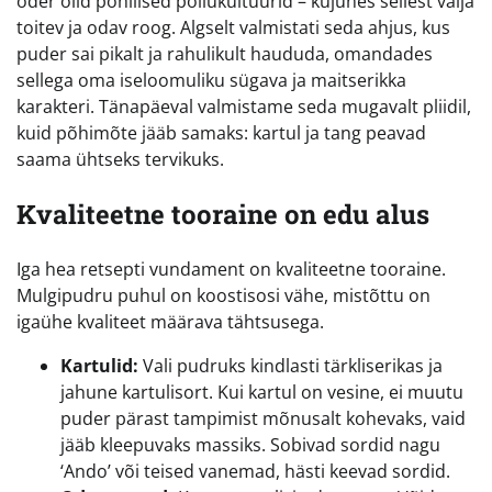
oder olid põhilised põllukultuurid – kujunes sellest välja
toitev ja odav roog. Algselt valmistati seda ahjus, kus
puder sai pikalt ja rahulikult haududa, omandades
sellega oma iseloomuliku sügava ja maitserikka
karakteri. Tänapäeval valmistame seda mugavalt pliidil,
kuid põhimõte jääb samaks: kartul ja tang peavad
saama ühtseks tervikuks.
Kvaliteetne tooraine on edu alus
Iga hea retsepti vundament on kvaliteetne tooraine.
Mulgipudru puhul on koostisosi vähe, mistõttu on
igaühe kvaliteet määrava tähtsusega.
Kartulid:
Vali pudruks kindlasti tärkliserikas ja
jahune kartulisort. Kui kartul on vesine, ei muutu
puder pärast tampimist mõnusalt kohevaks, vaid
jääb kleepuvaks massiks. Sobivad sordid nagu
‘Ando’ või teised vanemad, hästi keevad sordid.