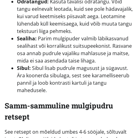
Odratangud:
Kasuta tavalisi odratangu. Võid
tangu eelnevalt leotada, kuid see pole hädavajalik,
kui varud keetmiseks piisavalt aega. Leotamine
lühendab küll keemisaega, kuid võib muuta tangu
tekstuuri liiga pehmeks.
Sealiha:
Parim mulgipuder valmib läbikasvanud
sealihast või korralikust suitsupeekonist. Rasvane
osa annab pudrule vajaliku mahlasuse ja maitse,
mida ei saa asendada taise lihaga.
Sibul:
Sibul lisab pudrule magusust ja sügavust.
Ära koonerda sibulaga, sest see karamelliseerub
pannil ja loob kontrasti kartuli ja tangu
mahedusele.
Samm-sammuline mulgipudru
retsept
See retsept on mõeldud umbes 4-6 sööjale, sõltuvalt