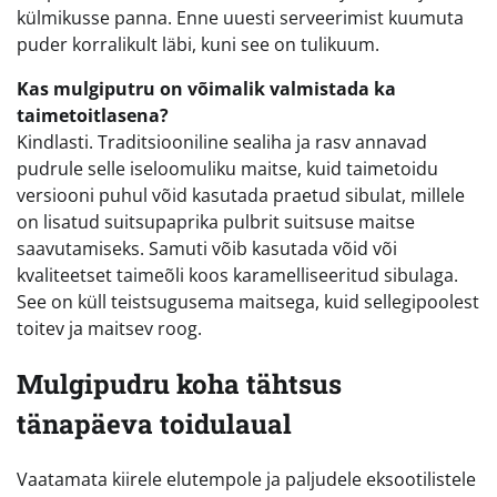
külmikusse panna. Enne uuesti serveerimist kuumuta
puder korralikult läbi, kuni see on tulikuum.
Kas mulgiputru on võimalik valmistada ka
taimetoitlasena?
Kindlasti. Traditsiooniline sealiha ja rasv annavad
pudrule selle iseloomuliku maitse, kuid taimetoidu
versiooni puhul võid kasutada praetud sibulat, millele
on lisatud suitsupaprika pulbrit suitsuse maitse
saavutamiseks. Samuti võib kasutada võid või
kvaliteetset taimeõli koos karamelliseeritud sibulaga.
See on küll teistsugusema maitsega, kuid sellegipoolest
toitev ja maitsev roog.
Mulgipudru koha tähtsus
tänapäeva toidulaual
Vaatamata kiirele elutempole ja paljudele eksootilistele