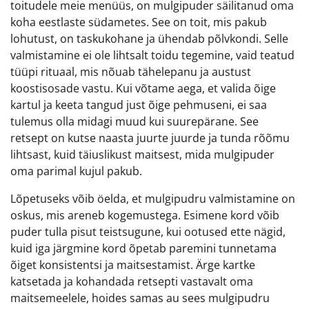
toitudele meie menüüs, on mulgipuder säilitanud oma
koha eestlaste südametes. See on toit, mis pakub
lohutust, on taskukohane ja ühendab põlvkondi. Selle
valmistamine ei ole lihtsalt toidu tegemine, vaid teatud
tüüpi rituaal, mis nõuab tähelepanu ja austust
koostisosade vastu. Kui võtame aega, et valida õige
kartul ja keeta tangud just õige pehmuseni, ei saa
tulemus olla midagi muud kui suurepärane. See
retsept on kutse naasta juurte juurde ja tunda rõõmu
lihtsast, kuid täiuslikust maitsest, mida mulgipuder
oma parimal kujul pakub.
Lõpetuseks võib öelda, et mulgipudru valmistamine on
oskus, mis areneb kogemustega. Esimene kord võib
puder tulla pisut teistsugune, kui ootused ette nägid,
kuid iga järgmine kord õpetab paremini tunnetama
õiget konsistentsi ja maitsestamist. Ärge kartke
katsetada ja kohandada retsepti vastavalt oma
maitsemeelele, hoides samas au sees mulgipudru