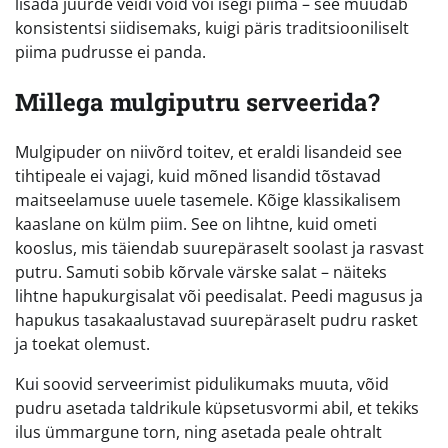
lisada juurde veidi võid või isegi piima – see muudab
konsistentsi siidisemaks, kuigi päris traditsiooniliselt
piima pudrusse ei panda.
Millega mulgiputru serveerida?
Mulgipuder on niivõrd toitev, et eraldi lisandeid see
tihtipeale ei vajagi, kuid mõned lisandid tõstavad
maitseelamuse uuele tasemele. Kõige klassikalisem
kaaslane on külm piim. See on lihtne, kuid ometi
kooslus, mis täiendab suurepäraselt soolast ja rasvast
putru. Samuti sobib kõrvale värske salat – näiteks
lihtne hapukurgisalat või peedisalat. Peedi magusus ja
hapukus tasakaalustavad suurepäraselt pudru rasket
ja toekat olemust.
Kui soovid serveerimist pidulikumaks muuta, võid
pudru asetada taldrikule küpsetusvormi abil, et tekiks
ilus ümmargune torn, ning asetada peale ohtralt