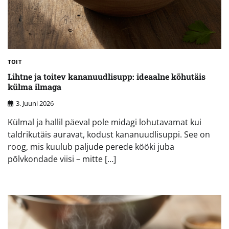
TOIT
Lihtne ja toitev kananuudlisupp: ideaalne kõhutäis
külma ilmaga
3. Juuni 2026
Külmal ja hallil päeval pole midagi lohutavamat kui
taldrikutäis auravat, kodust kananuudlisuppi. See on
roog, mis kuulub paljude perede kööki juba
põlvkondade viisi – mitte […]