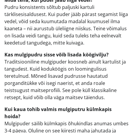
Pudru konsistents sõltub paljuski kartuli
tärklisesisaldusest. Kui puder jääb pärast segamist liiga
vedel, võid seda kuumutada madalal kuumusel ilma
kaaneta – nii aurustub üleliigne niiskus. Teine võimalus
on lisada veidi tangu, kuid seda tuleks teha eelnevalt
keedetud tangudega, mitte kuivaga.
Kas mulgipudru sisse võib lisada köögivilju?
Traditsiooniline mulgipuder koosneb ainult kartulist ja
tangudest. Kuid koduköögis on loomingulisus
teretulnud. Mõned lisavad pudrusse hautatud
porganditükke või isegi naerist, et anda roale
teistsugust maitseprofiili. See pole küll klassikaline
retsept, kuid võib olla väga maitsev täiendus.
Kui kaua tohib valmis mulgiputru külmkapis
hoida?
Mulgipuder säilib külmkapis õhukindlas anumas umbes
3-4 päeva. Oluline on see kiiresti maha jahutada ja