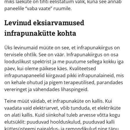
miks laeküte on tihti eelistatuim valik, kuna see annab
paneelile “vaba vaate” ruumile.
Levinud eksiarvamused
infrapunakütte kohta
Üks levinumaid müüte on see, et infrapunakiirgus on
tervisele ohtlik. See on väär. Infrapunakiirgus on osa
looduslikust spektrist ja me puutume sellega kokku iga
päev, kui oleme päikese käes. Kvaliteetsed
infrapunapaneelid kiirgavad pikki infrapunalaineid, mis
on kehale ohutud ja pigem terapeutilised, parandades
vereringet ja vähendades lihaspingeid.
Teine müüt väidab, et infrapunaküte on kallis. Kui
vaadata vaid elektriarvet, võib tunduda, et elektriküte
on alati kallis. Kuid siinkohal tuleb arvesse võtta kogu
elutsüklit: puuduvad hoolduskulud, puuduvad kalli
küttesüsteemi paigaldus- ja remondikulud ning tänu