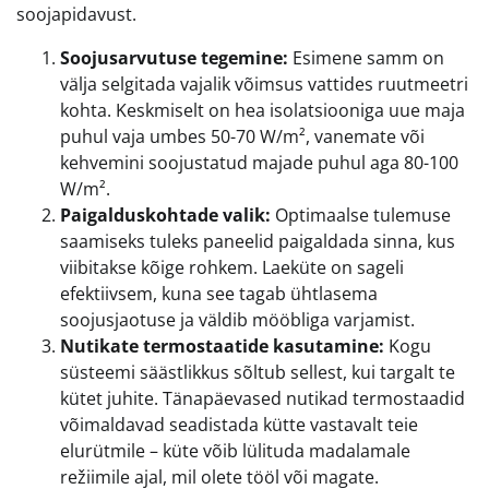
soojapidavust.
Soojusarvutuse tegemine:
Esimene samm on
välja selgitada vajalik võimsus vattides ruutmeetri
kohta. Keskmiselt on hea isolatsiooniga uue maja
puhul vaja umbes 50-70 W/m², vanemate või
kehvemini soojustatud majade puhul aga 80-100
W/m².
Paigalduskohtade valik:
Optimaalse tulemuse
saamiseks tuleks paneelid paigaldada sinna, kus
viibitakse kõige rohkem. Laeküte on sageli
efektiivsem, kuna see tagab ühtlasema
soojusjaotuse ja väldib mööbliga varjamist.
Nutikate termostaatide kasutamine:
Kogu
süsteemi säästlikkus sõltub sellest, kui targalt te
kütet juhite. Tänapäevased nutikad termostaadid
võimaldavad seadistada kütte vastavalt teie
elurütmile – küte võib lülituda madalamale
režiimile ajal, mil olete tööl või magate.