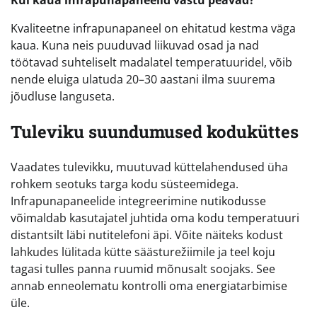
Kui kaua infrapunapaneelid vastu peavad?
Kvaliteetne infrapunapaneel on ehitatud kestma väga
kaua. Kuna neis puuduvad liikuvad osad ja nad
töötavad suhteliselt madalatel temperatuuridel, võib
nende eluiga ulatuda 20–30 aastani ilma suurema
jõudluse languseta.
Tuleviku suundumused koduküttes
Vaadates tulevikku, muutuvad küttelahendused üha
rohkem seotuks targa kodu süsteemidega.
Infrapunapaneelide integreerimine nutikodusse
võimaldab kasutajatel juhtida oma kodu temperatuuri
distantsilt läbi nutitelefoni äpi. Võite näiteks kodust
lahkudes lülitada kütte säästurežiimile ja teel koju
tagasi tulles panna ruumid mõnusalt soojaks. See
annab enneolematu kontrolli oma energiatarbimise
üle.