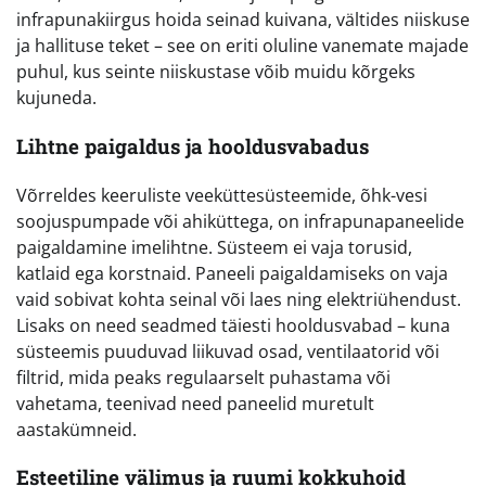
infrapunakiirgus hoida seinad kuivana, vältides niiskuse
ja hallituse teket – see on eriti oluline vanemate majade
puhul, kus seinte niiskustase võib muidu kõrgeks
kujuneda.
Lihtne paigaldus ja hooldusvabadus
Võrreldes keeruliste veeküttesüsteemide, õhk-vesi
soojuspumpade või ahiküttega, on infrapunapaneelide
paigaldamine imelihtne. Süsteem ei vaja torusid,
katlaid ega korstnaid. Paneeli paigaldamiseks on vaja
vaid sobivat kohta seinal või laes ning elektriühendust.
Lisaks on need seadmed täiesti hooldusvabad – kuna
süsteemis puuduvad liikuvad osad, ventilaatorid või
filtrid, mida peaks regulaarselt puhastama või
vahetama, teenivad need paneelid muretult
aastakümneid.
Esteetiline välimus ja ruumi kokkuhoid