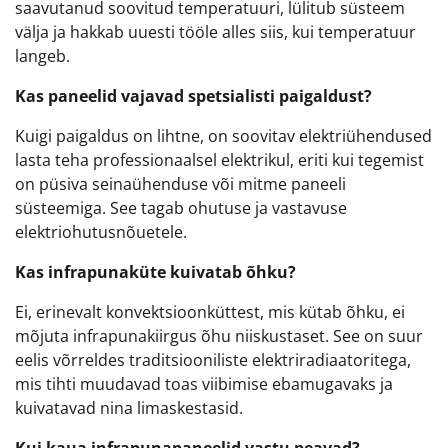
saavutanud soovitud temperatuuri, lülitub süsteem
välja ja hakkab uuesti tööle alles siis, kui temperatuur
langeb.
Kas paneelid vajavad spetsialisti paigaldust?
Kuigi paigaldus on lihtne, on soovitav elektriühendused
lasta teha professionaalsel elektrikul, eriti kui tegemist
on püsiva seinaühenduse või mitme paneeli
süsteemiga. See tagab ohutuse ja vastavuse
elektriohutusnõuetele.
Kas infrapunaküte kuivatab õhku?
Ei, erinevalt konvektsioonküttest, mis kütab õhku, ei
mõjuta infrapunakiirgus õhu niiskustaset. See on suur
eelis võrreldes traditsiooniliste elektriradiaatoritega,
mis tihti muudavad toas viibimise ebamugavaks ja
kuivatavad nina limaskestasid.