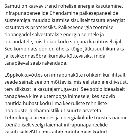
Samuti on kasvav trend rohelise energia kasutamine.
Infrapunapaneelide ühendamine päikesepaneelide
süsteemiga muudab kütmise sisuliselt tasuta energiat
kasutavaks protsessiks. Päikeseenergia tootmise
tippaegadel salvestatakse energia seintele ja
põrandatele, mis hoiab kodu soojana ka õhtusel ajal.
See kombinatsioon on üheks kõige jätkusuutlikumaks
ja keskkonnasõbralikumaks kütteviisiks, mida
tänapäeval saab rakendada.
Lõppkokkuvõttes on infrapunaküte rohkem kui lihtsalt
seade seinal; see on mõtteviis, mis eelistab efektiivsust,
tervislikkust ja kasutajamugavust. See sobib ideaalselt
tänapäeva kiire elutempoga inimesele, kes soovib
nautida hubast kodu ilma keeruliste tehniliste
hoolduste ja ebamõistlikult suurte arveteta.
Tehnoloogia arenedes ja energiakulude tõustes näeme
tõenäoliselt veelgi laiemat infrapunapaneelide
kasutuselevõttu, mis aitab muuta meie kodud