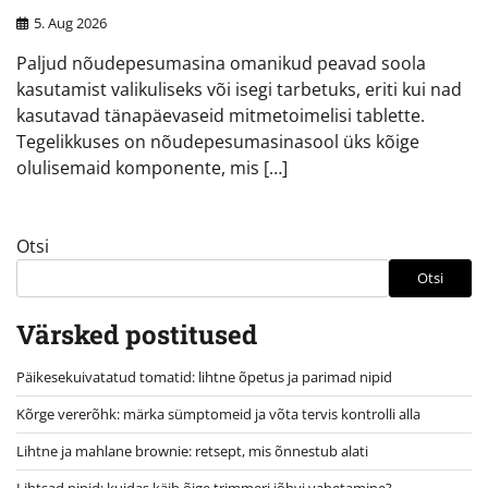
5. Aug 2026
Paljud nõudepesumasina omanikud peavad soola
kasutamist valikuliseks või isegi tarbetuks, eriti kui nad
kasutavad tänapäevaseid mitmetoimelisi tablette.
Tegelikkuses on nõudepesumasinasool üks kõige
olulisemaid komponente, mis […]
Otsi
Otsi
Värsked postitused
Päikesekuivatatud tomatid: lihtne õpetus ja parimad nipid
Kõrge vererõhk: märka sümptomeid ja võta tervis kontrolli alla
Lihtne ja mahlane brownie: retsept, mis õnnestub alati
Lihtsad nipid: kuidas käib õige trimmeri jõhvi vahetamine?