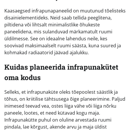
Kaasaegsed infrapunapaneelid on muutunud tõelisteks
disainielementideks. Neid saab tellida peeglitena,
piltidena või lihtsalt minimalistlike õhukeste
paneelidena, mis sulanduvad märkamatult ruumi
üldilmesse. See on ideaalne lahendus neile, kes
soovivad maksimaalselt ruumi säästa, kuna suured ja
kohmakad radiaatorid jäävad ajalukku.
Kuidas planeerida infrapunakütet
oma kodus
Selleks, et infrapunaküte oleks tõepoolest säästlik ja
tõhus, on kriitilise tähtsusega õige planeerimine. Paljud
inimesed teevad vea, ostes liiga vähe või liiga nõrku
paneele, lootes, et need kütavad kogu maja.
Infrapunakütte puhul on oluline arvestada ruumi
pindala, lae kõrgust, akende arvu ja maja üldist