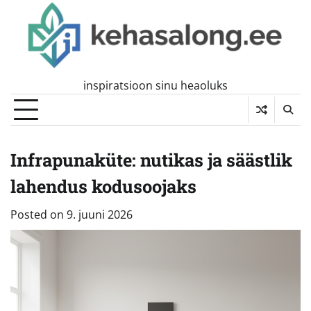
Skip
to
content
inspiratsioon sinu heaoluks
Infrapunaküte: nutikas ja säästlik
lahendus kodusoojaks
Posted on
9. juuni 2026