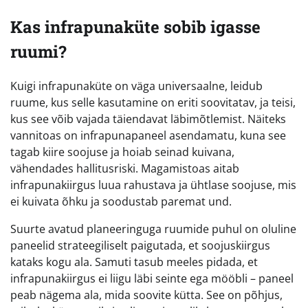
Kas infrapunaküte sobib igasse
ruumi?
Kuigi infrapunaküte on väga universaalne, leidub
ruume, kus selle kasutamine on eriti soovitatav, ja teisi,
kus see võib vajada täiendavat läbimõtlemist. Näiteks
vannitoas on infrapunapaneel asendamatu, kuna see
tagab kiire soojuse ja hoiab seinad kuivana,
vähendades hallitusriski. Magamistoas aitab
infrapunakiirgus luua rahustava ja ühtlase soojuse, mis
ei kuivata õhku ja soodustab paremat und.
Suurte avatud planeeringuga ruumide puhul on oluline
paneelid strateegiliselt paigutada, et soojuskiirgus
kataks kogu ala. Samuti tasub meeles pidada, et
infrapunakiirgus ei liigu läbi seinte ega mööbli – paneel
peab nägema ala, mida soovite kütta. See on põhjus,