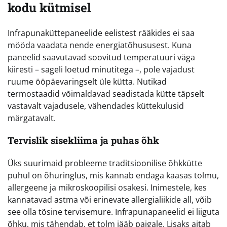
kodu kütmisel
Infrapunaküttepaneelide eelistest rääkides ei saa
mööda vaadata nende energiatõhususest. Kuna
paneelid saavutavad soovitud temperatuuri väga
kiiresti – sageli loetud minutitega –, pole vajadust
ruume ööpäevaringselt üle kütta. Nutikad
termostaadid võimaldavad seadistada kütte täpselt
vastavalt vajadusele, vähendades küttekulusid
märgatavalt.
Tervislik sisekliima ja puhas õhk
Üks suurimaid probleeme traditsioonilise õhkkütte
puhul on õhuringlus, mis kannab endaga kaasas tolmu,
allergeene ja mikroskoopilisi osakesi. Inimestele, kes
kannatavad astma või erinevate allergialiikide all, võib
see olla tõsine tervisemure. Infrapunapaneelid ei liiguta
õhku, mis tähendab, et tolm jääb paigale. Lisaks aitab