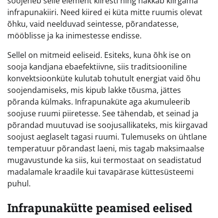
soojeneb selle element kiiresti ning hakkab kiirgama
infrapunakiiri. Need kiired ei küta mitte ruumis olevat
õhku, vaid neelduvad seintesse, põrandatesse,
mööblisse ja ka inimestesse endisse.
Sellel on mitmeid eeliseid. Esiteks, kuna õhk ise on
sooja kandjana ebaefektiivne, siis traditsiooniline
konvektsioonküte kulutab tohutult energiat vaid õhu
soojendamiseks, mis kipub lakke tõusma, jättes
põranda külmaks. Infrapunaküte aga akumuleerib
soojuse ruumi piiretesse. See tähendab, et seinad ja
põrandad muutuvad ise soojusallikateks, mis kiirgavad
soojust aeglaselt tagasi ruumi. Tulemuseks on ühtlane
temperatuur põrandast laeni, mis tagab maksimaalse
mugavustunde ka siis, kui termostaat on seadistatud
madalamale kraadile kui tavapärase küttesüsteemi
puhul.
Infrapunakütte peamised eelised