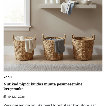
KODU
Nutikad nipid: kuidas muuta pesupesemine
kergemaks
19. Mai 2026
Pesupesemine on üks neist lõpututest kodutöödest,