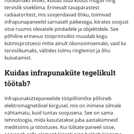
nutikamaks viisiks, kuidas luua kodus mugav ning
tervislik sisekliima. Erinevalt tavapärastest
radiaatoritest, mis soojendavad õhku, toimivad
infrapunapaneelid sarnaselt päikesega, kiirates soojust
otse ruumis olevatele pindadele ja objektidele. See
põhiline erinevus tööprintsiibis muudab kogu
kütmisprotsessi mitte ainult ökonoomsemaks, vaid ka
tervislikumaks, vältides tolmu ringlemist ja õhu
kuivatamist.
Kuidas infrapunaküte tegelikult
töötab?
Infrapunaküttepaneelide tööpõhimõte põhineb
elektromagnetilisel kiirgusel, mis on inimese silmale
nähtamatu, kuid tuntav soojusena. See on sama
tehnoloogia, mida kasutatakse juba aastakümneid
meditsiinis ja tööstuses. Kui lülitate paneeli sisse,