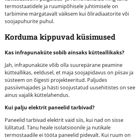
termostaatidele ja ruumipõhisele juhtimisele on
tarbimine märgatavalt väiksem kui õliradiaatorite või
soojapuhurite puhul.
Korduma kippuvad küsimused
Kas infrapunaküte sobib ainsaks kütteallikaks?
Jah, infrapunaküte võib olla suurepärane peamine
kütteallikas, eeldusel, et maja soojapidavus on piisav ja
süsteem on õigesti projekteeritud. Paljudes
passiivmajades ja hästi soojustatud uusehitistes on see
ainus vajalik küttelahendus.
Kui palju elektrit paneelid tarbivad?
Paneelid tarbivad elektrit vaid siis, kui nad on sisse
lülitatud. Tänu heale isolatsioonile ja nutikale
termostaadile ei tööta paneelid pidevalt. Kui ruum on