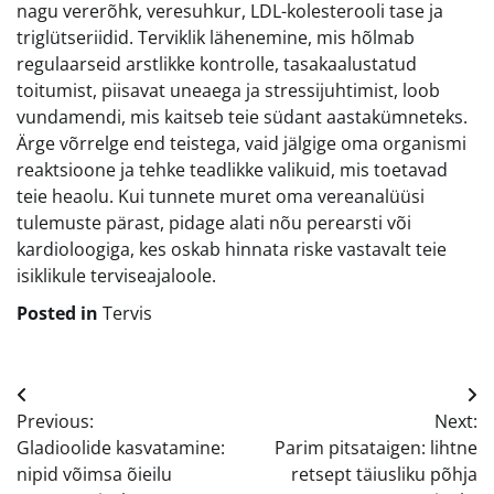
nagu vererõhk, veresuhkur, LDL-kolesterooli tase ja
triglütseriidid. Terviklik lähenemine, mis hõlmab
regulaarseid arstlikke kontrolle, tasakaalustatud
toitumist, piisavat uneaega ja stressijuhtimist, loob
vundamendi, mis kaitseb teie südant aastakümneteks.
Ärge võrrelge end teistega, vaid jälgige oma organismi
reaktsioone ja tehke teadlikke valikuid, mis toetavad
teie heaolu. Kui tunnete muret oma vereanalüüsi
tulemuste pärast, pidage alati nõu perearsti või
kardioloogiga, kes oskab hinnata riske vastavalt teie
isiklikule terviseajaloole.
Posted in
Tervis
Navigeerimine
Previous:
Next:
Gladioolide kasvatamine:
Parim pitsataigen: lihtne
nipid võimsa õieilu
retsept täiusliku põhja