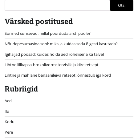
Otsi
Värsked postitused
Sõrmed surisevad: millal pöörduda arsti poole?
Nõudepesumasina sool: miks ja kuidas seda õigesti kasutada?
Igihaljad põõsad: kuidas hoida aed rohelisena ka talvel
Lihtne lillkapsa-brokolivorm: tervislik ja kiire retsept
Lihtne ja mahlane banaanileiva retsept: õnnestub iga kord
Rubriigid
Aed
Ilu
Kodu
Pere