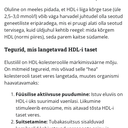
Oluline on meeles pidada, et HDL-i liiga kõrge tase (üle
2,5–3,0 mmol/l) võib väga harvadel juhtudel olla seotud
geneetiliste eripäradega, mis ei pruugi alati olla seotud
tervisega, kuid üldjuhul kehtib reegel: mida kõrgem
HDL (normi piires), seda parem kaitse südamele.
Tegurid, mis langetavad HDL-i taset
Elustiilil on HDL-kolesteroolile märkimisväärne mõju.
On mitmeid tegureid, mis võivad selle “hea”
kolesterooli taset veres langetada, muutes organismi
haavatavamaks:
Füüsilise aktiivsuse puudumine:
Istuv eluviis on
HDL-i üks suurimaid vaenlasi. Liikumine
stimuleerib ensüüme, mis aitavad tõsta HDL-i
taset veres.
Suitsetamine:
Tubakasuitsus sisalduvad