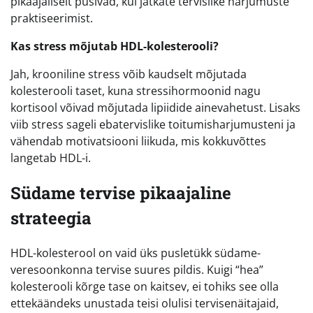
pikaajaliselt püsivad, kui jätkate tervislike harjumuste
praktiseerimist.
Kas stress mõjutab HDL-kolesterooli?
Jah, krooniline stress võib kaudselt mõjutada
kolesterooli taset, kuna stressihormoonid nagu
kortisool võivad mõjutada lipiidide ainevahetust. Lisaks
viib stress sageli ebatervislike toitumisharjumusteni ja
vähendab motivatsiooni liikuda, mis kokkuvõttes
langetab HDL-i.
Südame tervise pikaajaline
strateegia
HDL-kolesterool on vaid üks pusletükk südame-
veresoonkonna tervise suures pildis. Kuigi “hea”
kolesterooli kõrge tase on kaitsev, ei tohiks see olla
ettekäändeks unustada teisi olulisi tervisenäitajaid,