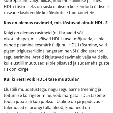
suurepärane valguallikas, kuid mõistlikkuse piirides.
HDL-i tõstmiseks on siiski olulisem keskenduda üldisele
rasvade kvaliteedile kui üksikutele toiduainetele.
Kas on olemas ravimeid, mis tõstavad ainult HDL-i?
Kuigi on olemas ravimeid (nt fibraadid või
nikotiinhape), mis võivad HDL-i taset mõjutada, ei ole
nende peamine eesmärk üldjuhul HDL-i tõstmine, vaid
pigem triglütseriidide langetamine või üldkolesterooli
reguleerimine. Arstid kirjutavad ravimeid välja vaid siis,
kui elustiili muutused ei ole piisavad ja südamehaiguste
risk on kõrge.
Kui kiiresti võib HDL-i tase muutuda?
Elustiili muudatustega, nagu regulaarne treening ja
toitumise korrigeerimine, võib märgata HDL-i taseme
tõusu juba 3–6 kuu jooksul. Oluline on järjepidevus –
tulemused ei pruugi tulla üleöö, kuid need on