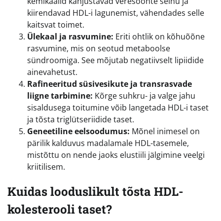
kemikaalid kahjustavad veresoonte seinu ja
kiirendavad HDL-i lagunemist, vähendades selle
kaitsvat toimet.
Ülekaal ja rasvumine:
Eriti ohtlik on kõhuõõne
rasvumine, mis on seotud metaboolse
sündroomiga. See mõjutab negatiivselt lipiidide
ainevahetust.
Rafineeritud süsivesikute ja transrasvade
liigne tarbimine:
Kõrge suhkru- ja valge jahu
sisaldusega toitumine võib langetada HDL-i taset
ja tõsta triglütseriidide taset.
Geneetiline eelsoodumus:
Mõnel inimesel on
pärilik kalduvus madalamale HDL-tasemele,
mistõttu on nende jaoks elustiili jälgimine veelgi
kriitilisem.
Kuidas looduslikult tõsta HDL-
kolesterooli taset?