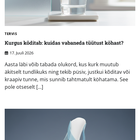
TERVIS
Kurgus kõditab: kuidas vabaneda tüütust köhast?
17. Juuli 2026
Aasta läbi võib tabada olukord, kus kurk muutub
äkitselt tundlikuks ning tekib püsiv, justkui kõditav või
kraapiv tunne, mis sunnib tahtmatult köhatama. See
pole otseselt […]