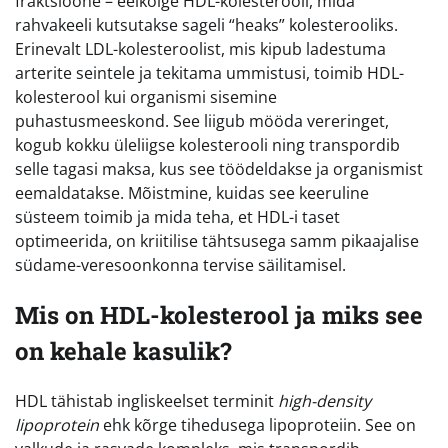
fraktsioone – eelkõige HDL-kolesterooli, mida
rahvakeeli kutsutakse sageli “heaks” kolesterooliks.
Erinevalt LDL-kolesteroolist, mis kipub ladestuma
arterite seintele ja tekitama ummistusi, toimib HDL-
kolesterool kui organismi sisemine
puhastusmeeskond. See liigub mööda vereringet,
kogub kokku üleliigse kolesterooli ning transpordib
selle tagasi maksa, kus see töödeldakse ja organismist
eemaldatakse. Mõistmine, kuidas see keeruline
süsteem toimib ja mida teha, et HDL-i taset
optimeerida, on kriitilise tähtsusega samm pikaajalise
südame-veresoonkonna tervise säilitamisel.
Mis on HDL-kolesterool ja miks see
on kehale kasulik?
HDL tähistab ingliskeelset terminit
high-density
lipoprotein
ehk kõrge tihedusega lipoproteiin. See on