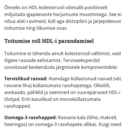
Õnneks on HDL-kolesterooli võimalik positiivselt
mõjutada igapäevaste harjumuste muutmisega. See ei
nõua alati ravimeid, küll aga distsipliini ja järjepidevust
toitumise ning liikumise osas.
Toitumise roll HDL-i parandamisel
Toitumine ei tähenda ainult kolesterooli vältimist, vaid
õigete rasvade eelistamist. Terviseeksperdid
soovitavad keskenduda järgmistele komponentidele:
Tervislikud rasvad:
Asendage küllastunud rasvad (või,
rasvane liha) küllastumata rasvhapetega. Oliiviõli,
avokaado, pähklid ja seemned on suurepärased HDL-i
tõstjad. Eriti kasulikud on monoküllastumata
rasvhapped.
Oomega-3 rasvhapped:
Rasvane kala (lõhe, makrell,
heeringas) on oomega-3 rasvhapete allikas. Kuigi need