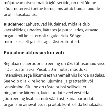
mõjutavad otsesemalt triglütseriide, on neil üldine
südametervist toetav toime, mis aitab hoida lipiidide
profiili tasakaalus.
Kiudained:
Lahustuvad kiudained, mida leidub
kaerakliides, ubades, läätstes ja puuviljades, aitavad
organismil kolesterooli reguleerida. Sööge
mitmekesiselt ja eelistage täisteratooteid.
Füüsiline aktiivsus kui võti
Regulaarne aeroobne treening on üks tõhusamaid viise
HDL-i tõstmiseks. Piisab 30 minutist mõõduka
intensiivsusega liikumisest vähemalt viis korda nädalas.
See võib olla kiire kõnd, ujumine, jalgrattasõit või
tantsimine. Oluline on tõsta pulssi selliselt, et
hingamine kiireneb, kuid suudate veel vestelda.
Jõutreening lisab samuti väärtust, kuna parandab
organismi ainevahetust ja aitab kontrollida kehakaalu,