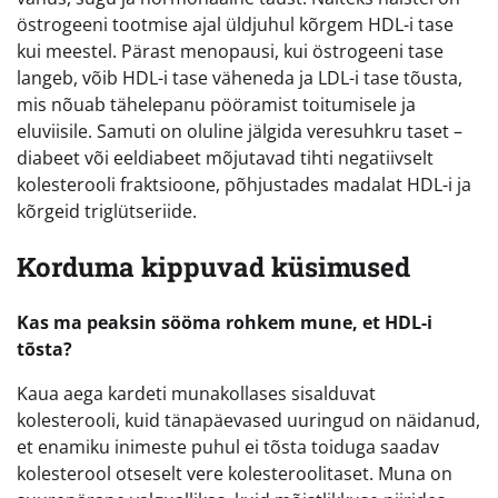
östrogeeni tootmise ajal üldjuhul kõrgem HDL-i tase
kui meestel. Pärast menopausi, kui östrogeeni tase
langeb, võib HDL-i tase väheneda ja LDL-i tase tõusta,
mis nõuab tähelepanu pööramist toitumisele ja
eluviisile. Samuti on oluline jälgida veresuhkru taset –
diabeet või eeldiabeet mõjutavad tihti negatiivselt
kolesterooli fraktsioone, põhjustades madalat HDL-i ja
kõrgeid triglütseriide.
Korduma kippuvad küsimused
Kas ma peaksin sööma rohkem mune, et HDL-i
tõsta?
Kaua aega kardeti munakollases sisalduvat
kolesterooli, kuid tänapäevased uuringud on näidanud,
et enamiku inimeste puhul ei tõsta toiduga saadav
kolesterool otseselt vere kolesteroolitaset. Muna on