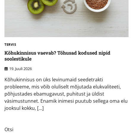
TERVIS
Kõhukinnisus vaevab? Tõhusad kodused nipid
soolestikule
19. Juuli 2026
Kõhukinnisus on üks levinumaid seedetrakti
probleeme, mis võib oluliselt mõjutada elukvaliteeti,
põhjustades ebamugavust, puhitust ja üldist
väsimustunnet. Enamik inimesi puutub sellega oma elu
jooksul kokku, […]
Otsi