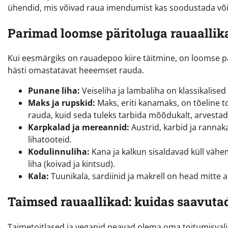
ühendid, mis võivad raua imendumist kas soodustada või
Parimad loomse päritoluga rauaallik
Kui eesmärgiks on rauadepoo kiire täitmine, on loomse p
hästi omastatavat heeemset rauda.
Punane liha:
Veiseliha ja lambaliha on klassikalised 
Maks ja rupskid:
Maks, eriti kanamaks, on tõeline 
rauda, kuid seda tuleks tarbida mõõdukalt, arvestades
Karpkalad ja mereannid:
Austrid, karbid ja rannak
lihatooteid.
Kodulinnuliha:
Kana ja kalkun sisaldavad küll vähem 
liha (koivad ja kintsud).
Kala:
Tuunikala, sardiinid ja makrell on head mitte 
Taimsed rauaallikad: kuidas saavut
Taimetoitlased ja veganid peavad olema oma toitumisvalik