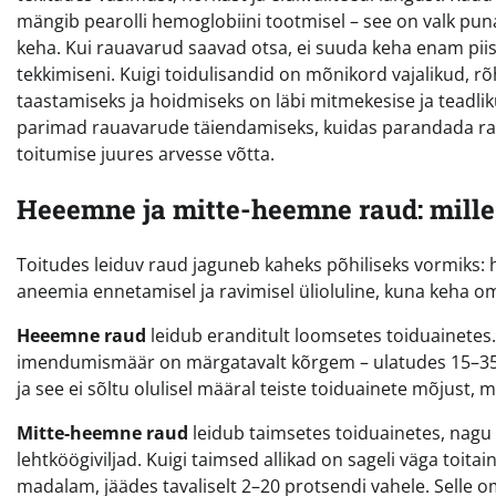
mängib pearolli hemoglobiini tootmisel – see on valk pun
keha. Kui rauavarud saavad otsa, ei suuda keha enam pii
tekkimiseni. Kuigi toidulisandid on mõnikord vajalikud, r
taastamiseks ja hoidmiseks on läbi mitmekesise ja teadliku 
parimad rauavarude täiendamiseks, kuidas parandada rau
toitumise juures arvesse võtta.
Heeemne ja mitte-heemne raud: mille
Toitudes leiduv raud jaguneb kaheks põhiliseks vormiks
aneemia ennetamisel ja ravimisel ülioluline, kuna keha om
Heeemne raud
leidub eranditult loomsetes toiduainetes.
imendumismäär on märgatavalt kõrgem – ulatudes 15–35 
ja see ei sõltu olulisel määral teiste toiduainete mõjust,
Mitte-heemne raud
leidub taimsetes toiduainetes, nagu k
lehtköögiviljad. Kuigi taimsed allikad on sageli väga to
madalam, jäädes tavaliselt 2–20 protsendi vahele. Selle 