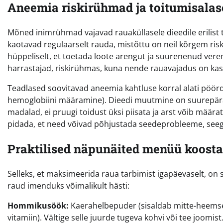
Aneemia riskirühmad ja toitumisalas
Mõned inimrühmad vajavad rauaküllasele dieedile erilist 
kaotavad regulaarselt rauda, mistõttu on neil kõrgem ri
hüppeliselt, et toetada loote arengut ja suurenenud verem
harrastajad, riskirühmas, kuna nende rauavajadus on ka
Teadlased soovitavad aneemia kahtluse korral alati pöördud
hemoglobiini määramine). Dieedi muutmine on suurepäran
madalad, ei pruugi toidust üksi piisata ja arst võib mää
pidada, et need võivad põhjustada seedeprobleeme, seega t
Praktilised näpunäited menüü koost
Selleks, et maksimeerida raua tarbimist igapäevaselt, on s
raud imenduks võimalikult hästi:
Hommikusöök:
Kaerahelbepuder (sisaldab mitte-heemse
vitamiin). Vältige selle juurde tugeva kohvi või tee joomist