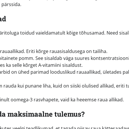
 pärssida.
ad
äritoluga toidud vaieldamatult kõige tõhusamad. Need sisa
rauaallikad. Eriti kõrge rauasisaldusega on tailiha.
toitainete pomm. See sisaldab väga suures kontsentratsioon
 ka selle kõrget A-vitamiini sisaldust.
arbid on ühed parimad looduslikud rauaallikad, ületades pal
rauda kui punane liha, kuid on siiski olulised allikad, eriti 
ainult oomega-3 rasvhapete, vaid ka heeemse raua allikad.
ada maksimaalne tulemus?
utes veelgi teadlikumad, et tagada piisav raua kättesaadav