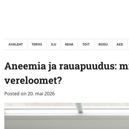
Skip
to
content
AVALEHT
TERVIS
ILU
KEHA
TOIT
KODU
AED
Aneemia ja rauapuudus: mi
vereloomet?
Posted on
20. mai 2026