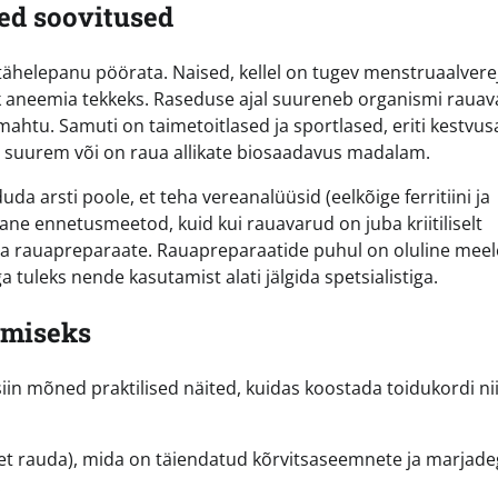
ed soovitused
tähelepanu pöörata. Naised, kellel on tugev menstruaalvere
sk aneemia tekkeks. Raseduse ajal suureneb organismi raua
ahtu. Samuti on taimetoitlased ja sportlased, eriti kestvus
s suurem või on raua allikate biosaadavus madalam.
a arsti poole, et teha vereanalüüsid (eelkõige ferritiini ja
e ennetusmeetod, kuid kui rauavarud on juba kriitiliselt
rata rauapreparaate. Rauapreparaatide puhul on oluline meel
uleks nende kasutamist alati jälgida spetsialistiga.
amiseks
iin mõned praktilised näited, kuidas koostada toidukordi nii
t rauda), mida on täiendatud kõrvitsaseemnete ja marjade
.