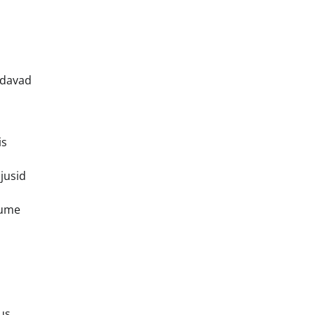
ldavad
is
jusid
tume
us.