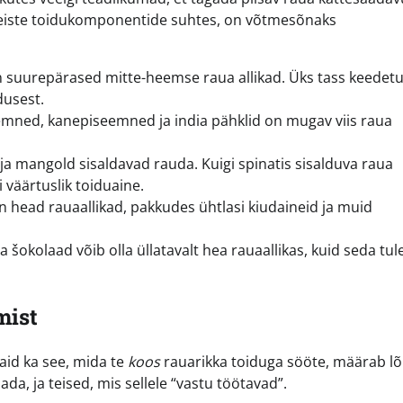
eiste toidukomponentide suhtes, on võtmesõnaks
n suurepärased mitte-heemse raua allikad. Üks tass keedet
dusest.
ned, kanepiseemned ja india pähklid on mugav viis raua
 ja mangold sisaldavad rauda. Kuigi spinatis sisalduva raua
 väärtuslik toiduaine.
on head rauaallikad, pakkudes ühtlasi kiudaineid ja muid
 šokolaad võib olla üllatavalt hea rauaallikas, kuid seda tul
mist
vaid ka see, mida te
koos
rauarikka toiduga sööte, määrab lõ
, ja teised, mis sellele “vastu töötavad”.