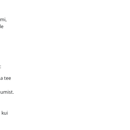
mi,
de
:
da tee
dumist.
 kui