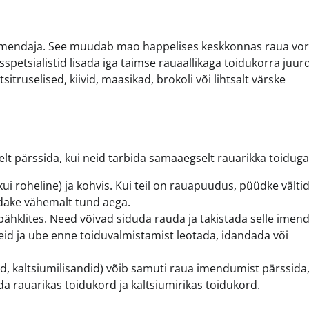
imendaja. See muudab mao happelises keskkonnas raua vor
petsialistid lisada iga taimse rauaallikaga toidukorra juur
itruselised, kiivid, maasikad, brokoli või lihtsalt värske
t pärssida, kui neid tarbida samaaegselt rauarikka toiduga
ui roheline) ja kohvis. Kui teil on rauapuudus, püüdke välti
odake vähemalt tund aega.
 pähklites. Need võivad siduda rauda ja takistada selle imen
d ja ube enne toiduvalmistamist leotada, idandada või
, kaltsiumilisandid) võib samuti raua imendumist pärssida,
a rauarikas toidukord ja kaltsiumirikas toidukord.