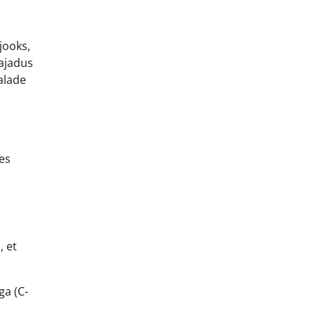
jooks,
vajadus
alade
es
, et
ga (C-