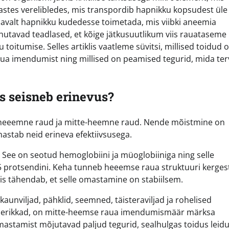
astes verelibledes, mis transpordib hapnikku kopsudest üle
savalt hapnikku kudedesse toimetada, mis viibki aneemia
õhutavad teadlased, et kõige jätkusuutlikum viis rauataseme
toitumise. Selles artiklis vaatleme süvitsi, millised toidud 
a imendumist ning millised on peamised tegurid, mida terv
s seisneb erinevus?
: heeemne raud ja mitte-heemne raud. Nende mõistmine on
astab neid erineva efektiivsusega.
 See on seotud hemoglobiini ja müoglobiiniga ning selle
protsendini. Keha tunneb heeemse raua struktuuri kergest
 mis tähendab, et selle omastamine on stabiilsem.
aunviljad, pähklid, seemned, täisteraviljad ja rohelised
itainerikkad, on mitte-heemse raua imendumismäär märksa
omastamist mõjutavad paljud tegurid, sealhulgas toidus leid