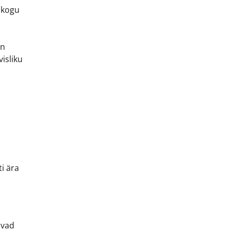
 kogu
on
isliku
i ära
uvad