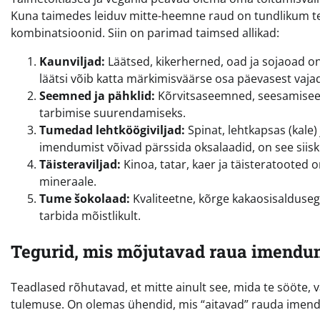
Kuna taimedes leiduv mitte-heemne raud on tundlikum t
kombinatsioonid. Siin on parimad taimsed allikad:
Kaunviljad:
Läätsed, kikerherned, oad ja sojaoad o
läätsi võib katta märkimisväärse osa päevasest vaja
Seemned ja pähklid:
Kõrvitsaseemned, seesamiseem
tarbimise suurendamiseks.
Tumedad lehtköögiviljad:
Spinat, lehtkapsas (kale)
imendumist võivad pärssida oksalaadid, on see siiski
Täisteraviljad:
Kinoa, tatar, kaer ja täisteratooted 
mineraale.
Tume šokolaad:
Kvaliteetne, kõrge kakaosisaldusega
tarbida mõistlikult.
Tegurid, mis mõjutavad raua imendu
Teadlased rõhutavad, et mitte ainult see, mida te sööte, 
tulemuse. On olemas ühendid, mis “aitavad” rauda imendada