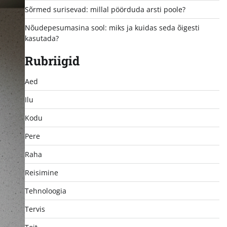
Sõrmed surisevad: millal pöörduda arsti poole?
Nõudepesumasina sool: miks ja kuidas seda õigesti
kasutada?
Rubriigid
Aed
Ilu
Kodu
Pere
Raha
Reisimine
Tehnoloogia
Tervis