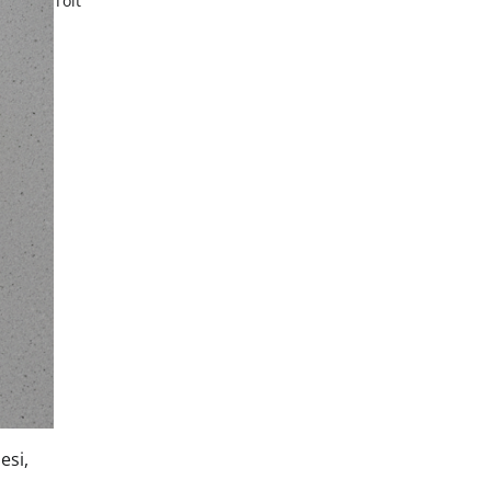
Toit
esi,