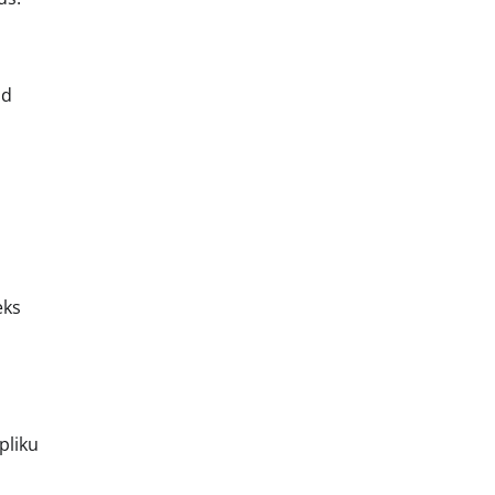
ud
eks
pliku