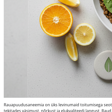
Rauapuudusaneemia on üks levinumaid toitumisega seotu
tekitades väsimust, nõrkust ja elukvaliteedi langust. Raud