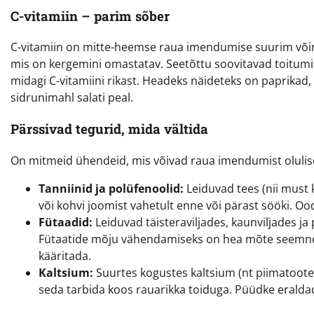
C-vitamiin – parim sõber
C-vitamiin on mitte-heemse raua imendumise suurim võ
mis on kergemini omastatav. Seetõttu soovitavad toitumiss
midagi C-vitamiini rikast. Headeks näideteks on paprikad, ts
sidrunimahl salati peal.
Pärssivad tegurid, mida vältida
On mitmeid ühendeid, mis võivad raua imendumist olulisel
Tanniinid ja polüfenoolid:
Leiduvad tees (nii must k
või kohvi joomist vahetult enne või pärast sööki. O
Fütaadid:
Leiduvad täisteraviljades, kaunviljades ja
Fütaatide mõju vähendamiseks on hea mõte seemnei
kääritada.
Kaltsium:
Suurtes kogustes kaltsium (nt piimatooted
seda tarbida koos rauarikka toiduga. Püüdke eraldad