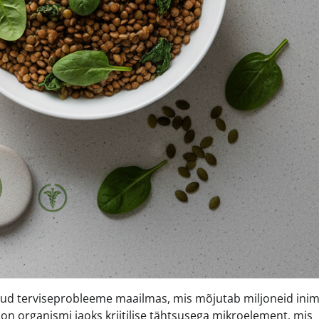
d terviseprobleeme maailmas, mis mõjutab miljoneid inim
 on organismi jaoks kriitilise tähtsusega mikroelement, mis